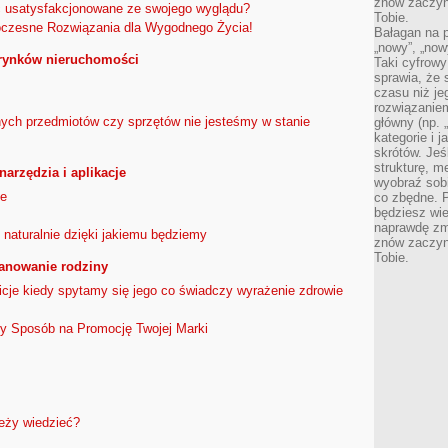
znów zaczyna
 usatysfakcjonowane ze swojego wyglądu?
Tobie.
czesne Rozwiązania dla Wygodnego Życia!
Bałagan na pu
„nowy”, „now
 rynków nieruchomości
Taki cyfrowy
sprawia, że 
czasu niż j
rozwiązaniem
ych przedmiotów czy sprzętów nie jesteśmy w stanie
główny (np.
kategorie i 
skrótów. Je
strukturę, m
narzędzia i aplikacje
wyobraź sobi
ie
co zbędne. 
będziesz wie
naprawdę zmn
 naturalnie dzięki jakiemu będziemy
znów zaczyna
Tobie.
lanowanie rodziny
icje kiedy spytamy się jego co świadczy wyrażenie zdrowie
y Sposób na Promocję Twojej Marki
eży wiedzieć?