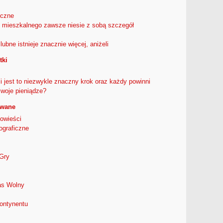
iczne
 mieszkalnego zawsze niesie z sobą szczegół
ubne istnieje znacznie więcej, aniżeli
tki
ji jest to niezwykle znaczny krok oraz każdy powinni
woje pieniądze?
owane
owieści
ograficzne
Gry
as Wolny
ontynentu