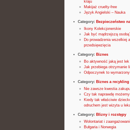
kraju
Makijaż cruelty-free
Język Angielski – Nauka
Category:
Bezpieczeństwo n
Ikony Kolekcjonerskie
Jak być mądrzejszą osobą
Do prowadzenia wszelkiej a
przedsięwzięcia
Category:
Biznes
Bo aktywność jaką jest lek
Jak przebiega otrzymanie li
Odpoczynek to wymarzony 
Category:
Biznes a recykling
Nie zawsze kwestia zakupu
Czy tak naprawdę możemy 
Kiedy tak właściwie dziec
odruchem jest wizyta u lek
Category:
Blizny i rozstępy
Wolontariat i zaangażowan
Bułgaria i Norwegia