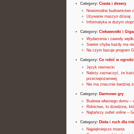
Category:
Ciasta i desery
Nowomodne budownictwo op
Używanie maszyn dzisiaj
Informatyka w dużym stopn
Category:
Ciekawostki i Giga
Wydarzenia i zawody wędk
Sweter chyba każdy ma nie
Na czym bazuje program 
Category:
Co robić w ogrodz
Język niemiecki
Należy zaznaczyć, że każd
przeciwpożarowej
Nie ma znacznie bardziej z
Category:
Darmowe gry
Budowa własnego domu – c
Rolnictwo, to dziedzina, kt
Najtańszy outlet online – 
Category:
Dieta i ruch dla in
Najpiękniejsze miasta