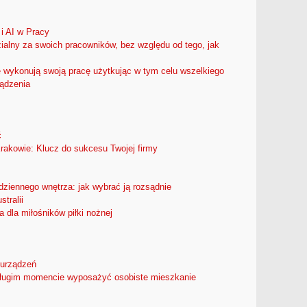
 i AI w Pracy
ialny za swoich pracowników, bez względu od tego, jak
 wykonują swoją pracę użytkując w tym celu wszelkiego
ządzenia
ć
kowie: Klucz do sukcesu Twojej firmy
ziennego wnętrza: jak wybrać ją rozsądnie
tralii
a dla miłośników piłki nożnej
 urządzeń
długim momencie wyposażyć osobiste mieszkanie