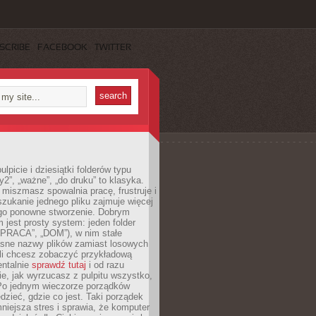
SCRIBE
FACEBOOK
TWITTER
lpicie i dziesiątki folderów typu
y2”, „ważne”, „do druku” to klasyka.
 miszmasz spowalnia pracę, frustruje i
szukanie jednego pliku zajmuje więcej
ego ponowne stworzenie. Dobrym
 jest prosty system: jeden folder
 „PRACA”, „DOM”), w nim stałe
jasne nazwy plików zamiast losowych
śli chcesz zobaczyć przykładową
entalnie
sprawdź tutaj
i od razu
e, jak wyrzucasz z pulpitu wszystko,
Po jednym wieczorze porządków
dzieć, gdzie co jest. Taki porządek
iejsza stres i sprawia, że komputer