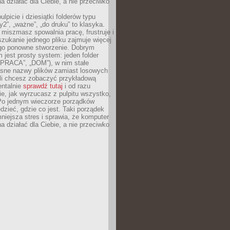
 działać dla Ciebie, a nie przeciwko
lpicie i dziesiątki folderów typu
y2”, „ważne”, „do druku” to klasyka.
 miszmasz spowalnia pracę, frustruje i
szukanie jednego pliku zajmuje więcej
ego ponowne stworzenie. Dobrym
 jest prosty system: jeden folder
 „PRACA”, „DOM”), w nim stałe
jasne nazwy plików zamiast losowych
śli chcesz zobaczyć przykładową
entalnie
sprawdź tutaj
i od razu
e, jak wyrzucasz z pulpitu wszystko,
Po jednym wieczorze porządków
dzieć, gdzie co jest. Taki porządek
iejsza stres i sprawia, że komputer
 działać dla Ciebie, a nie przeciwko