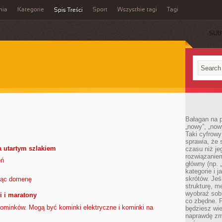
mia
Kategorie
Sport
Wszystkie tagi
Tagi
Spis Treści
SUB
Bałagan na pu
„nowy”, „now
Taki cyfrowy
sprawia, że 
a utartym szlakiem
czasu niż j
rozwiązaniem
eń
główny (np.
kategorie i 
skrótów. Je
ając domenę
strukturę, m
wyobraź sobi
i i maratony
co zbędne. 
ominków. Mogą być kominki elektryczne i kominki na
będziesz wie
naprawdę zmn