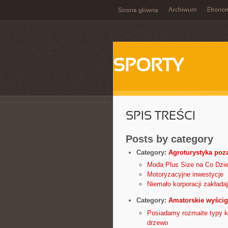
Archiwum
Ekono
Strona główna
SPORTY
SPIS TREŚCI
Posts by category
Category:
Agroturystyka poz
Moda Plus Size na Co Dzi
Motoryzacyjne inwestycje
Niemało korporacji zakład
Category:
Amatorskie wyścig
Posiadamy rozmaite typy k
drzewo