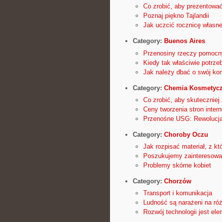
Co zrobić, aby prezentować
Poznaj piękno Tajlandii
Jak uczcić rocznicę własn
Category:
Buenos Aires
Przenosiny rzeczy pomocn
Kiedy tak właściwie potrze
Jak należy dbać o swój ko
Category:
Chemia Kosmetyc
Co zrobić, aby skuteczniej
Ceny tworzenia stron inter
Przenośne USG: Rewolucja
Category:
Choroby Oczu
Jak rozpisać materiał, z k
Poszukujemy zainteresowa
Problemy skórne kobiet
Category:
Chorzów
Transport i komunikacja
Ludność są narażeni na róż
Rozwój technologii jest ele