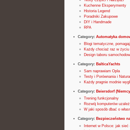
Kuchenne Eksperymenty
Historia Legend
Poradniki Zakupowe
DIY i Handmade
RPA
Category:
Automatyka domo
Blogi tematyczne, pomagaj
Każdy chociaż raz w życiu
Design taboru samochodowe
Category:
BalticaYachts
Sam naprawiam Opla
Testy i Porównania i Natur
Każdy pragnie modnie wyg
Category:
Beiersdorf (Niemcy
Trening funkcjonalny
Rozwój komputerów uzależni
W jaki sposób dbać o włas
Category:
Bezpieczeństwo n
Internet w Polsce: jak sie