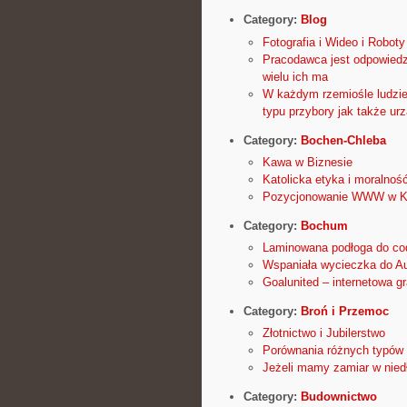
Category:
Blog
Fotografia i Wideo i Roboty
Pracodawca jest odpowiedz
wielu ich ma
W każdym rzemiośle ludzie
typu przybory jak także ur
Category:
Bochen-Chleba
Kawa w Biznesie
Katolicka etyka i moralnoś
Pozycjonowanie WWW w Kra
Category:
Bochum
Laminowana podłoga do cod
Wspaniała wycieczka do Aus
Goalunited – internetowa gr
Category:
Broń i Przemoc
Złotnictwo i Jubilerstwo
Porównania różnych typów
Jeżeli mamy zamiar w nie
Category:
Budownictwo