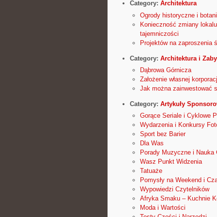
Category:
Architektura
Ogrody historyczne i botan
Konieczność zmiany lokalu
tajemniczości
Projektów na zaproszenia śl
Category:
Architektura i Zaby
Dąbrowa Górnicza
Założenie własnej korporac
Jak można zainwestować s
Category:
Artykuły Sponsor
Gorące Seriale i Cyklowe P
Wydarzenia i Konkursy Fot
Sport bez Barier
Dla Was
Porady Muzyczne i Nauka 
Wasz Punkt Widzenia
Tatuaże
Pomysły na Weekend i Cz
Wypowiedzi Czytelników
Afryka Smaku – Kuchnie K
Moda i Wartości
Testy Części i Narzędzi