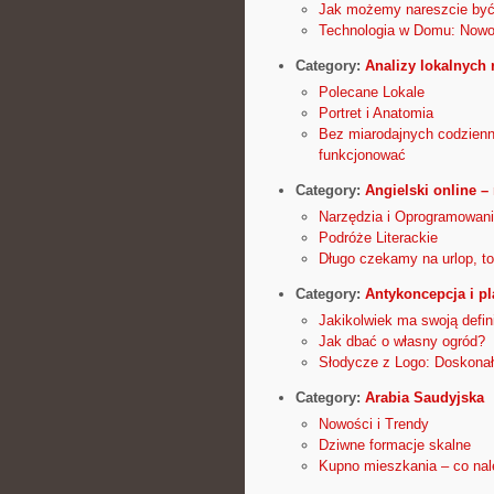
Jak możemy nareszcie być
Technologia w Domu: Nowo
Category:
Analizy lokalnych
Polecane Lokale
Portret i Anatomia
Bez miarodajnych codzienn
funkcjonować
Category:
Angielski online – 
Narzędzia i Oprogramowan
Podróże Literackie
Długo czekamy na urlop, to
Category:
Antykoncepcja i p
Jakikolwiek ma swoją defin
Jak dbać o własny ogród?
Słodycze z Logo: Doskonał
Category:
Arabia Saudyjska
Nowości i Trendy
Dziwne formacje skalne
Kupno mieszkania – co nal