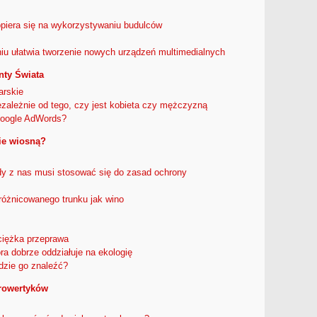
iera się na wykorzystywaniu budulców
iu ułatwia tworzenie nowych urządzeń multimedialnych
nty Świata
arskie
zależnie od tego, czy jest kobieta czy mężczyzną
Google AdWords?
ie wiosną?
y z nas musi stosować się do zasad ochrony
różnicowanego trunku jak wino
iężka przeprawa
óra dobrze oddziałuje na ekologię
Gdzie go znaleźć?
trowertyków