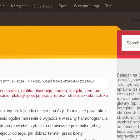
mia
Kategorie
Sport
Wszystkie tagi
Tagi
Spis Treści
SUB
Bałagan na pu
„nowy”, „now
KIRGISTAN
 STY - 8 - 2026
MOŻLIWOŚĆ KOMENTOWANIA
ZOSTAŁA
Taki cyfrowy
sprawia, że 
erie sztuki
,
grafika
,
ilustracja
,
kariera
,
książki
,
literatura
,
czasu niż j
isanie
,
plakaty
,
poezja
,
prasa
,
retusz
,
studia
,
szkoła
,
sztuka
rozwiązaniem
główny (np.
kategorie i 
piony na Tajlandii i szerzej na Azji. To miejsce powstało z
skrótów. Je
strukturę, m
enić ogólne marzenie o wyjeździe w realny harmonogram, a
wyobraź sobi
rona prowadzi czytelnika od pierwszego impulsu „chcę
co zbędne. 
będziesz wie
jscu: od tego, jak dobrać termin, przez bilety,
naprawdę zmn