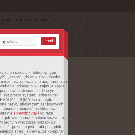
SCRIBE
FACEBOOK
TWITTER
lpicie i dziesiątki folderów typu
y2”, „ważne”, „do druku” to klasyka.
 miszmasz spowalnia pracę, frustruje i
szukanie jednego pliku zajmuje więcej
ego ponowne stworzenie. Dobrym
 jest prosty system: jeden folder
 „PRACA”, „DOM”), w nim stałe
jasne nazwy plików zamiast losowych
śli chcesz zobaczyć przykładową
entalnie
sprawdź tutaj
i od razu
e, jak wyrzucasz z pulpitu wszystko,
Po jednym wieczorze porządków
dzieć, gdzie co jest. Taki porządek
iejsza stres i sprawia, że komputer