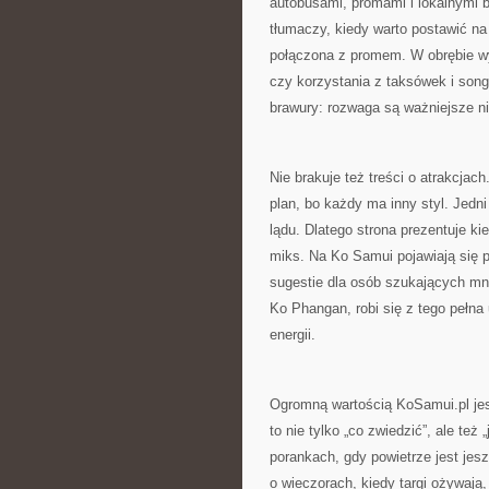
autobusami, promami i lokalnymi 
tłumaczy, kiedy warto postawić na
połączona z promem. W obrębie w
czy korzystania z taksówek i song
brawury: rozwaga są ważniejsze niż
Nie brakuje też treści o atrakcjac
plan, bo każdy ma inny styl. Jedni
lądu. Dlatego strona prezentuje k
miks. Na Ko Samui pojawiają się p
sugestie dla osób szukających mn
Ko Phangan, robi się z tego pełn
energii.
Ogromną wartością KoSamui.pl jest
to nie tylko „co zwiedzić”, ale też
porankach, gdy powietrze jest jesz
o wieczorach, kiedy targi ożywają,