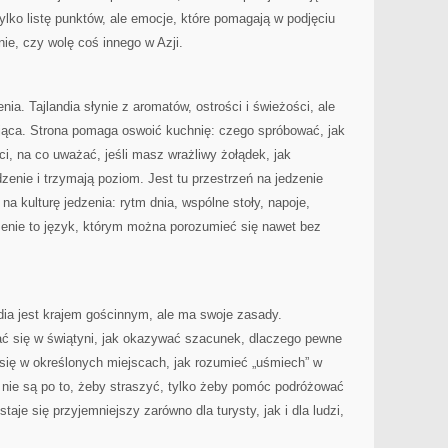
tylko listę punktów, ale emocje, które pomagają w podjęciu
nie, czy wolę coś innego w Azji.
nia. Tajlandia słynie z aromatów, ostrości i świeżości, ale
ąca. Strona pomaga oswoić kuchnię: czego spróbować, jak
i, na co uważać, jeśli masz wrażliwy żołądek, jak
dzenie i trzymają poziom. Jest tu przestrzeń na jedzenie
ż na kulturę jedzenia: rytm dnia, wspólne stoły, napoje,
dzenie to język, którym można porozumieć się nawet bez
dia jest krajem gościnnym, ale ma swoje zasady.
ć się w świątyni, jak okazywać szacunek, dlaczego pewne
ć się w określonych miejscach, jak rozumieć „uśmiech” w
 nie są po to, żeby straszyć, tylko żeby pomóc podróżować
aje się przyjemniejszy zarówno dla turysty, jak i dla ludzi,