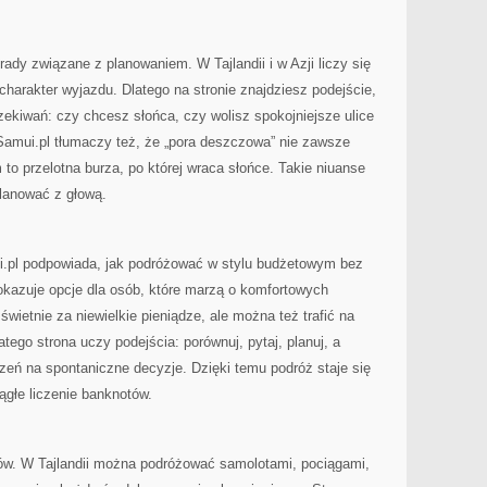
dy związane z planowaniem. W Tajlandii i w Azji liczy się
charakter wyjazdu. Dlatego na stronie znajdziesz podejście,
ekiwań: czy chcesz słońca, czy wolisz spokojniejsze ulice
Samui.pl tłumaczy też, że „pora deszczowa” nie zawsze
to przelotna burza, po której wraca słońce. Takie niuanse
lanować z głową.
i.pl podpowiada, jak podróżować w stylu budżetowym bez
pokazuje opcje dla osób, które marzą o komfortowych
świetnie za niewielkie pieniądze, ale można też trafić na
atego strona uczy podejścia: porównuj, pytaj, planuj, a
zeń na spontaniczne decyzje. Dzięki temu podróż staje się
ągłe liczenie banknotów.
ów. W Tajlandii można podróżować samolotami, pociągami,