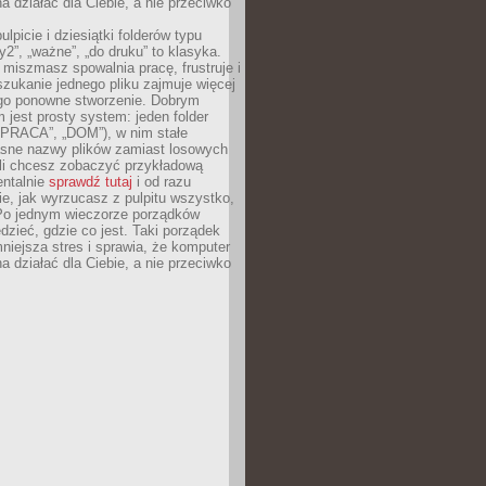
 działać dla Ciebie, a nie przeciwko
lpicie i dziesiątki folderów typu
y2”, „ważne”, „do druku” to klasyka.
 miszmasz spowalnia pracę, frustruje i
szukanie jednego pliku zajmuje więcej
ego ponowne stworzenie. Dobrym
 jest prosty system: jeden folder
 „PRACA”, „DOM”), w nim stałe
jasne nazwy plików zamiast losowych
śli chcesz zobaczyć przykładową
entalnie
sprawdź tutaj
i od razu
e, jak wyrzucasz z pulpitu wszystko,
Po jednym wieczorze porządków
dzieć, gdzie co jest. Taki porządek
iejsza stres i sprawia, że komputer
 działać dla Ciebie, a nie przeciwko