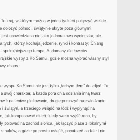
 To kraj, w którym można w jeden tydzień połączyć wielkie
e dołożyć północ i świątynie ukryte poza głównymi
 jest opowiedziana nie jako jednorazowa wycieczka, ale
tych, którzy kochają jedzenie, rynki i kontrasty; Chiang
w i spokojniejszego tempa; Andamany dla łowców
e rajskie wyspy z Ko Samui, gdzie można wybrać własny styl
owy chaos.
że wyspa Ko Samui nie jest tylko „ładnym tłem” do zdjęć. To
a swój charakter, a każda pora dnia odsłania inną twarz
wić na leniwe plażowanie, drugiego ruszyć na zwiedzanie
 świątyń, a trzeciego wsiąść na łódź i wypłynąć na
e, jak komponować dzień: kiedy warto wyjść rano, by
y polować na zachód słońca, jak łączyć plaże z lokalnymi
 smaków, a gdzie po prostu usiąść, popatrzeć na fale i nic