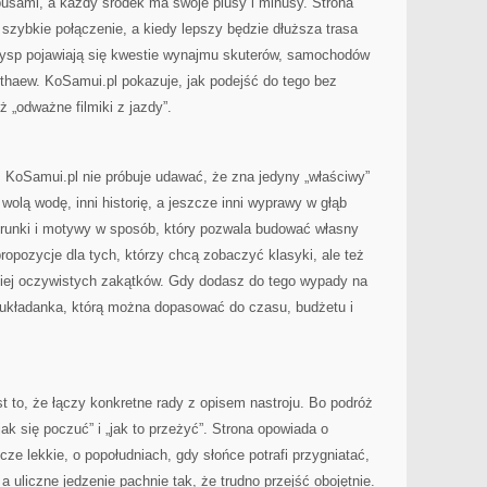
busami, a każdy środek ma swoje plusy i minusy. Strona
 szybkie połączenie, a kiedy lepszy będzie dłuższa trasa
ysp pojawiają się kwestie wynajmu skuterów, samochodów
thaew. KoSamui.pl pokazuje, jak podejść do tego bez
 „odważne filmiki z jazdy”.
h. KoSamui.pl nie próbuje udawać, że zna jedyny „właściwy”
 wolą wodę, inni historię, a jeszcze inni wyprawy w głąb
ierunki i motywy w sposób, który pozwala budować własny
ropozycje dla tych, którzy chcą zobaczyć klasyki, ale też
iej oczywistych zakątków. Gdy dodasz do tego wypady na
a układanka, którą można dopasować do czasu, budżetu i
 to, że łączy konkretne rady z opisem nastroju. Bo podróż
 „jak się poczuć” i „jak to przeżyć”. Strona opowiada o
cze lekkie, o popołudniach, gdy słońce potrafi przygniatać,
 a uliczne jedzenie pachnie tak, że trudno przejść obojętnie.