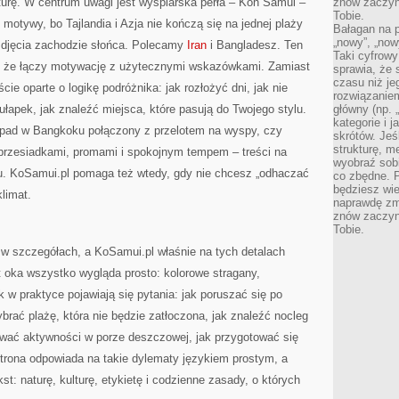
lturę. W centrum uwagi jest wyspiarska perła – Koh Samui –
znów zaczyna
Tobie.
i motywy, bo Tajlandia i Azja nie kończą się na jednej plaży
Bałagan na pu
„nowy”, „now
zdjęcia zachodzie słońca. Polecamy
Iran
i Bangladesz. Ten
Taki cyfrowy
m, że łączy motywację z użytecznymi wskazówkami. Zamiast
sprawia, że 
czasu niż j
ie oparte o logikę podróżnika: jak rozłożyć dni, jak nie
rozwiązaniem
ułapek, jak znaleźć miejsca, które pasują do Twojego stylu.
główny (np.
kategorie i 
ypad w Bangkoku połączony z przelotem na wyspy, czy
skrótów. Je
strukturę, m
 przesiadkami, promami i spokojnym tempem – treści na
wyobraź sobi
ku. KoSamui.pl pomaga też wtedy, gdy nie chcesz „odhaczać
co zbędne. 
będziesz wie
klimat.
naprawdę zmn
znów zaczyna
Tobie.
i w szczegółach, a KoSamui.pl właśnie na tych detalach
 oka wszystko wygląda prosto: kolorowe stragany,
w praktyce pojawiają się pytania: jak poruszać się po
brać plażę, która nie będzie zatłoczona, jak znaleźć nocleg
wać aktywności w porze deszczowej, jak przygotować się
Strona odpowiada na takie dylematy językiem prostym, a
t: naturę, kulturę, etykietę i codzienne zasady, o których