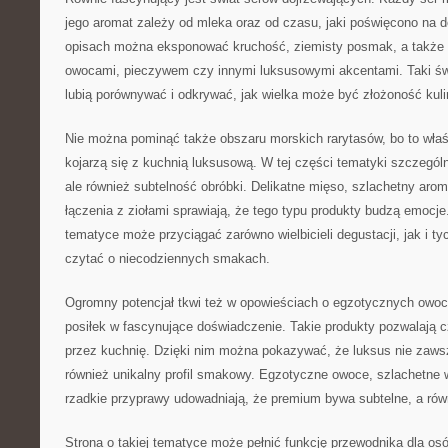
jego aromat zależy od mleka oraz od czasu, jaki poświęcono na 
opisach można eksponować kruchość, ziemisty posmak, a także m
owocami, pieczywem czy innymi luksusowymi akcentami. Taki św
lubią porównywać i odkrywać, jak wielka może być złożoność kuli
Nie można pominąć także obszaru morskich rarytasów, bo to właś
kojarzą się z kuchnią luksusową. W tej części tematyki szczególn
ale również subtelność obróbki. Delikatne mięso, szlachetny aro
łączenia z ziołami sprawiają, że tego typu produkty budzą emocje
tematyce może przyciągać zarówno wielbicieli degustacji, jak i tyc
czytać o niecodziennych smakach.
Ogromny potencjał tkwi też w opowieściach o egzotycznych owoc
posiłek w fascynujące doświadczenie. Takie produkty pozwalają 
przez kuchnię. Dzięki nim można pokazywać, że luksus nie zawsz
również unikalny profil smakowy. Egzotyczne owoce, szlachetne 
rzadkie przyprawy udowadniają, że premium bywa subtelne, a ró
Strona o takiej tematyce może pełnić funkcję przewodnika dla osó