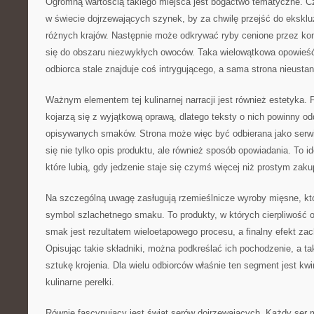
Ogromną wartością takiego miejsca jest bogactwo tematyczne. C
w świecie dojrzewających szynek, by za chwilę przejść do ekskl
różnych krajów. Następnie może odkrywać ryby cenione przez kon
się do obszaru niezwykłych owoców. Taka wielowątkowa opowieść 
odbiorca stale znajduje coś intrygującego, a sama strona nieustan
Ważnym elementem tej kulinarnej narracji jest również estetyka
kojarzą się z wyjątkową oprawą, dlatego teksty o nich powinny o
opisywanych smaków. Strona może więc być odbierana jako serwis
się nie tylko opis produktu, ale również sposób opowiadania. To i
które lubią, gdy jedzenie staje się czymś więcej niż prostym zak
Na szczególną uwagę zasługują rzemieślnicze wyroby mięsne, któ
symbol szlachetnego smaku. To produkty, w których cierpliwość o
smak jest rezultatem wieloetapowego procesu, a finalny efekt za
Opisując takie składniki, można podkreślać ich pochodzenie, a 
sztukę krojenia. Dla wielu odbiorców właśnie ten segment jest kw
kulinarne perełki.
Równie fascynujący jest świat serów dojrzewających. Każdy ser 