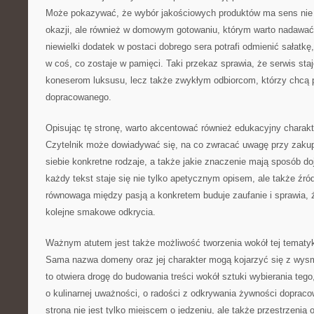
Może pokazywać, że wybór jakościowych produktów ma sens nie
okazji, ale również w domowym gotowaniu, którym warto nadawać 
niewielki dodatek w postaci dobrego sera potrafi odmienić sałatkę
w coś, co zostaje w pamięci. Taki przekaz sprawia, że serwis staje 
koneserom luksusu, lecz także zwykłym odbiorcom, którzy chcą 
dopracowanego.
Opisując tę stronę, warto akcentować również edukacyjny charakt
Czytelnik może dowiadywać się, na co zwracać uwagę przy zakup
siebie konkretne rodzaje, a także jakie znaczenie mają sposób do
każdy tekst staje się nie tylko apetycznym opisem, ale także źr
równowaga między pasją a konkretem buduje zaufanie i sprawia, 
kolejne smakowe odkrycia.
Ważnym atutem jest także możliwość tworzenia wokół tej tematy
Sama nazwa domeny oraz jej charakter mogą kojarzyć się z wy
to otwiera drogę do budowania treści wokół sztuki wybierania teg
o kulinarnej uważności, o radości z odkrywania żywności dopraco
strona nie jest tylko miejscem o jedzeniu, ale także przestrzenią