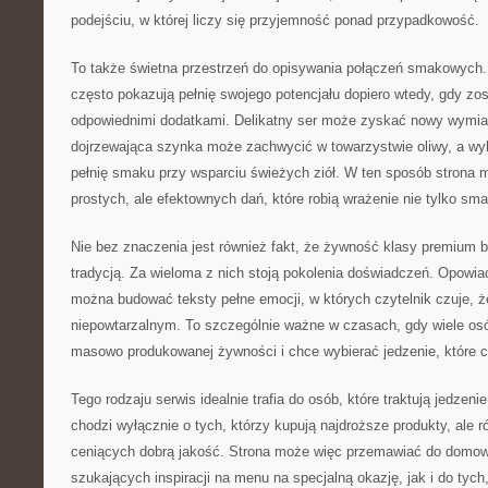
podejściu, w której liczy się przyjemność ponad przypadkowość.
To także świetna przestrzeń do opisywania połączeń smakowych
często pokazują pełnię swojego potencjału dopiero wtedy, gdy zo
odpowiednimi dodatkami. Delikatny ser może zyskać nowy wymia
dojrzewająca szynka może zachwycić w towarzystwie oliwy, a w
pełnię smaku przy wsparciu świeżych ziół. W ten sposób strona 
prostych, ale efektownych dań, które robią wrażenie nie tylko sma
Nie bez znaczenia jest również fakt, że żywność klasy premium b
tradycją. Za wieloma z nich stoją pokolenia doświadczeń. Opowia
można budować teksty pełne emocji, w których czytelnik czuje, 
niepowtarzalnym. To szczególnie ważne w czasach, gdy wiele os
masowo produkowanej żywności i chce wybierać jedzenie, które 
Tego rodzaju serwis idealnie trafia do osób, które traktują jedzen
chodzi wyłącznie o tych, którzy kupują najdroższe produkty, ale 
ceniących dobrą jakość. Strona może więc przemawiać do domow
szukających inspiracji na menu na specjalną okazję, jak i do tych