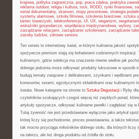
krajowa
,
polityka zagraniczna
,
pop
,
praca zdalna
,
praktyka zawo
reklama outdoor
,
religia i kultura
,
rock
,
RODO
,
rynki finansowe
,
sa
serial dokumentalny
,
skansen
,
stopy procentowe
,
strategia podat
systemy alarmowe
,
szkoła filmowa
,
szkolenia branżowe
,
sztuka u
taniec towarzyski
,
telekonferencje
,
UI
,
UX
,
weganizm
,
wegetarian
wskaźniki gospodarcze
,
współpraca międzynarodowa
,
wybory
,
za
zarządzanie relacjami
,
zarządzanie szkoleniami
,
zarządzanie tale
zasoby ludzkie
,
zdrowie seniora
Ten serwis to internetowy świat, w którym kulinarna jakość spotyk
spożywcze premium stają się bohaterami codziennych inspiracji.
kulinarnym, gdzie selekcja ma znaczenie równie wielkie jak poch
dobrego jedzenia może odkrywać produkty luksusowe w sposób ins
budują tematy związane z delikatesami, szynkami i wędlinami pr
koneserów, serami, egzotycznymi składnikami oraz kulinarnymi in
świata. Nowe kategorie na stronie to
Sztuka Degustacji
i Ryby dla
czytelników szukających czegoś więcej niż zwykłych porad, któ
artykuły spożywcze, odkrywać kulinarne perełki i zagłębiać się w
Tutaj żywność nie jest przedstawiane wyłącznie jako artykuł spoży
której liczy się pochodzenie, proces powstawania, a także tekstur
tak mocno przyciąga miłośników dobrego stołu, dla których liczy s
na talerzu, ale też droga produktu od źródła do stołu.