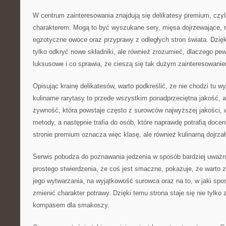
W centrum zainteresowania znajdują się delikatesy premium, czyli 
charakterem. Mogą to być wyszukane sery, mięsa dojrzewające, r
egzotyczne owoce oraz przyprawy z odległych stron świata. Dzięk
tylko odkryć nowe składniki, ale również zrozumieć, dlaczego p
luksusowe i co sprawia, że cieszą się tak dużym zainteresowani
Opisując krainę delikatesów, warto podkreślić, że nie chodzi tu w
kulinarne rarytasy to przede wszystkim ponadprzeciętna jakość, a
żywność, która powstaje często z surowców najwyższej jakości, w
metody, a następnie trafia do osób, które naprawdę potrafią doce
stronie premium oznacza więc klasę, ale również kulinarną dojrza
Serwis pobudza do poznawania jedzenia w sposób bardziej uważn
prostego stwierdzenia, że coś jest smaczne, pokazuje, że warto
jego wytwarzania, na wyjątkowość surowca oraz na to, w jaki sp
zmienić charakter potrawy. Dzięki temu strona staje się nie tylko 
kompasem dla smakoszy.