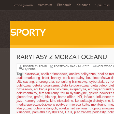
Archiwum
Ekonomia
Kategorie
Strona główna
Spis Treści
SPORTY
RARYTASY Z MORZA I OCEANU
POSTED BY ADMIN
POSTED ON MAR - 24 - 2026
MOŻLIWOŚĆ 
WYŁĄCZONA
Tagi:
aktorstwo
,
analiza finansowa
,
analiza polityczna
,
analiza tr
audio marketing
,
balet
,
banery
,
bank centralny
,
bezpieczeństwo d
UE
,
casting
,
choreografia
,
consulting biznesowy
,
cyberatak
,
cyfro
publiczna
,
detoks organizmu
,
dieta ketogeniczna
,
dieta paleo
,
die
biznesowy
,
edukacja przedszkolna
,
ekspertyza
,
employer brandin
dokumentalny
,
film fabularny
,
forum dyskusyjne
,
galerie nowocze
gluten free
,
grafitti
,
hip-hop
,
home office
,
HR
,
inflacja
,
influencer 
jazz
,
kamery ochrony
,
kino niezależne
,
konsultacje dietetyczne
,
k
media społecznościowe w polityce
,
miejsca kultu
,
monitoring
,
mu
klasyczna
,
ochrona danych
,
opieka nad seniorami
,
oprogramowan
księgowe
,
pamiątki turystyczne
,
PKB
,
plac zabaw
,
podcasty
,
poli