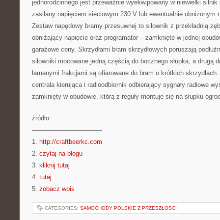
jednorodzinnego jest przeważnie wyekwipowany w niewielki silnik
zasilany napięciem sieciowym 230 V lub ewentualnie obniżonym
Zestaw napędowy bramy przesuwnej to siłownik z przekładnią zęb
obniżający napięcie oraz programator – zamknięte w jednej obud
garażowe ceny. Skrzydłami bram skrzydłowych poruszają podłuż
siłowniki mocowane jedną częścią do bocznego słupka, a drugą do
łamanymi frakcjami są ofiarowane do bram o krótkich skrzydłach.
centrala kierująca i radioodbiornik odbierający sygnały radiowe wys
zamknięty w obudowie, którą z reguły montuje się na słupku ogro
źródło:
———————————
1.
http://craftbeerkc.com
2.
czytaj na blogu
3.
kliknij tutaj
4.
tutaj
5.
zobacz wpis
CATEGORIES:
SAMOCHODY POLSKIE Z PRZESZŁOŚCI