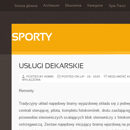
Archiwum
Ekonomia
Kategorie
Strona główna
Spis Treści
SPORTY
USŁUGI DEKARSKIE
POSTED BY ADMIN
POSTED ON LIP - 19 - 2025
MOŻLIWOŚĆ 
WYŁĄCZONA
Remonty
Tradycyjny układ napędowy bramy wyjazdowej składa się z:jedne
centrali sterującej, pilota, kompletu fotokomórek, drutu zasilając
przewodów sterowniczych scalających blok sterowniczy z fotoko
ostrzegawczą. Zestaw napędowy inicjujący bramę wjazdową na po