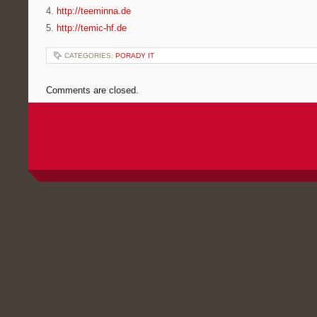
4.
http://teeminna.de
5.
http://temic-hf.de
CATEGORIES:
PORADY IT
Comments are closed.