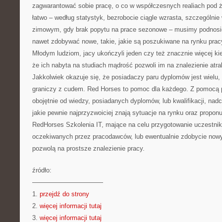
zagwarantować sobie pracę, o co w współczesnych realiach pod 
łatwo – według statystyk, bezrobocie ciągle wzrasta, szczególnie 
zimowym, gdy brak popytu na prace sezonowe – musimy podnosić 
nawet zdobywać nowe, takie, jakie są poszukiwane na rynku pra
Młodym ludziom, jacy ukończyli jeden czy też znacznie więcej ki
że ich nabyta na studiach mądrość pozwoli im na znalezienie atrak
Jakkolwiek okazuje się, że posiadaczy paru dyplomów jest wielu,
graniczy z cudem. Red Horses to pomoc dla każdego. Z pomocą 
obojętnie od wiedzy, posiadanych dyplomów, lub kwalifikacji, nad
jakie pewnie najprzyzwoiciej znają sytuacje na rynku oraz propon
RedHorses Szkolenia IT, mające na celu przygotowanie uczestn
oczekiwanych przez pracodawców, lub ewentualnie zdobycie nowych
pozwolą na prostsze znalezienie pracy.
źródło:
———————————
1.
przejdź do strony
2.
więcej informacji tutaj
3.
więcej informacji tutaj