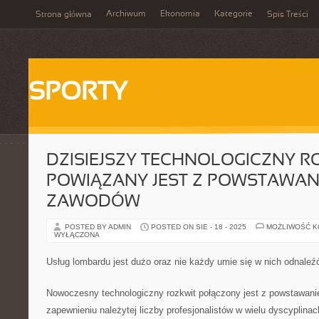
Archiwum
Ekonomia
Kategorie
Strona główna
Spis Treści
SPORTY
DZISIEJSZY TECHNOLOGICZNY R
POWIĄZANY JEST Z POWSTAWA
ZAWODÓW
POSTED BY ADMIN
POSTED ON SIE - 18 - 2025
MOŻLIWOŚĆ 
WYŁĄCZONA
Usług lombardu jest dużo oraz nie każdy umie się w nich odnaleź
Nowoczesny technologiczny rozkwit połączony jest z powstawan
zapewnieniu należytej liczby profesjonalistów w wielu dyscyplina