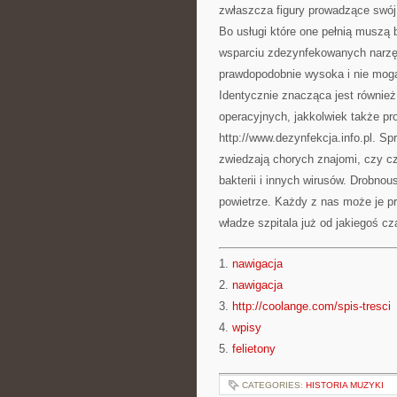
zwłaszcza figury prowadzące swój 
Bo usługi które one pełnią muszą
wsparciu zdezynfekowanych narzędz
prawdopodobnie wysoka i nie mogą
Identycznie znacząca jest również
operacyjnych, jakkolwiek także pr
http://www.dezynfekcja.info.pl. S
zwiedzają chorych znajomi, czy cz
bakterii i innych wirusów. Drobno
powietrze. Każdy z nas może je pr
władze szpitala już od jakiegoś c
1.
nawigacja
2.
nawigacja
3.
http://coolange.com/spis-tresci
4.
wpisy
5.
felietony
CATEGORIES:
HISTORIA MUZYKI