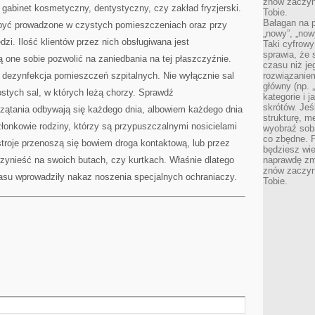
znów zaczyna
gabinet kosmetyczny, dentystyczny, czy zakład fryzjerski.
Tobie.
Bałagan na pu
 być prowadzone w czystych pomieszczeniach oraz przy
„nowy”, „now
i. Ilość klientów przez nich obsługiwana jest
Taki cyfrowy
sprawia, że 
 one sobie pozwolić na zaniedbania na tej płaszczyźnie.
czasu niż j
 dezynfekcja pomieszczeń szpitalnych. Nie wyłącznie sal
rozwiązaniem
główny (np.
ostych sal, w których leżą chorzy. Sprawdź
kategorie i 
skrótów. Je
przątania odbywają się każdego dnia, albowiem każdego dnia
strukturę, m
łonkowie rodziny, którzy są przypuszczalnymi nosicielami
wyobraź sobi
co zbędne. 
ustroje przenoszą się bowiem droga kontaktową, lub przez
będziesz wie
zynieść na swoich butach, czy kurtkach. Właśnie dlatego
naprawdę zmn
znów zaczyna
zasu wprowadziły nakaz noszenia specjalnych ochraniaczy.
Tobie.