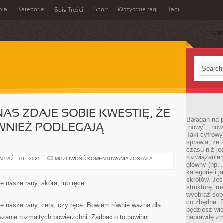
mia
Kategorie
Sport
Wszystkie tagi
Tagi
Spis Treści
SUB
NAS ZDAJE SOBIE KWESTIĘ, ŻE
Bałagan na pu
WNIEŻ PODLEGAJĄ
„nowy”, „now
Taki cyfrowy
sprawia, że 
czasu niż j
rozwiązaniem
NIEWIELE
 PAŹ - 10 - 2025
MOŻLIWOŚĆ KOMENTOWANIA
ZOSTAŁA
KTO
główny (np.
Z
kategorie i 
NAS
skrótów. Je
ZDAJE
e nasze rany, skóra, lub ręce
SOBIE
strukturę, m
KWESTIĘ,
wyobraź sobi
ŻE
co zbędne. 
WENTYLACJE
ie nasze rany, cera, czy ręce. Bowiem równie ważne dla
RÓWNIEŻ
będziesz wie
PODLEGAJĄ
ażanie rozmaitych powierzchni. Zadbać o to powinni
naprawdę zmn
DEZYNFEKCJI