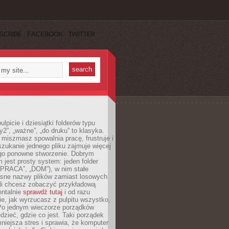
SCRIBE
FACEBOOK
TWITTER
lpicie i dziesiątki folderów typu
y2”, „ważne”, „do druku” to klasyka.
 miszmasz spowalnia pracę, frustruje i
szukanie jednego pliku zajmuje więcej
ego ponowne stworzenie. Dobrym
 jest prosty system: jeden folder
 „PRACA”, „DOM”), w nim stałe
jasne nazwy plików zamiast losowych
śli chcesz zobaczyć przykładową
entalnie
sprawdź tutaj
i od razu
e, jak wyrzucasz z pulpitu wszystko,
Po jednym wieczorze porządków
dzieć, gdzie co jest. Taki porządek
iejsza stres i sprawia, że komputer