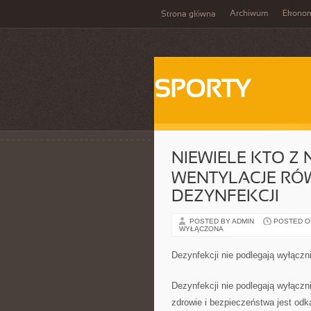
Archiwum
Ekono
Strona główna
SPORTY
NIEWIELE KTO Z 
WENTYLACJE RÓ
DEZYNFEKCJI
POSTED BY ADMIN
POSTED ON
WYŁĄCZONA
Dezynfekcji nie podlegają wyłączni
Dezynfekcji nie podlegają wyłączn
zdrowie i bezpieczeństwa jest odk