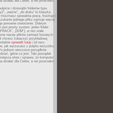
 działać dla Ciebie, a nie przeciwko
lpicie i dziesiątki folderów typu
y2”, „ważne”, „do druku” to klasyka.
 miszmasz spowalnia pracę, frustruje i
szukanie jednego pliku zajmuje więcej
ego ponowne stworzenie. Dobrym
 jest prosty system: jeden folder
 „PRACA”, „DOM”), w nim stałe
jasne nazwy plików zamiast losowych
śli chcesz zobaczyć przykładową
entalnie
sprawdź tutaj
i od razu
e, jak wyrzucasz z pulpitu wszystko,
Po jednym wieczorze porządków
dzieć, gdzie co jest. Taki porządek
iejsza stres i sprawia, że komputer
 działać dla Ciebie, a nie przeciwko