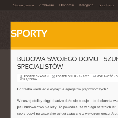
Archiwum
Ekonomia
Kategorie
Strona główna
Spis Treści
SPORTY
BUDOWA SWOJEGO DOMU – SZ
SPECJALISTÓW
POSTED BY ADMIN
POSTED ON LIP - 6 - 2025
MOŻLIWOŚĆ K
WYŁĄCZONA
Co trzeba wiedzieć o wynajmie agregatów prądotwórczych?
W naszej stolicy ciągle bardzo dużo się buduje – to doskonała w
jeśli budownictwo nie leży. To powoduje, że w ciągu ostatnich lat
spory popyt na wszelakie usługi związane z wywozem gruzu. A p