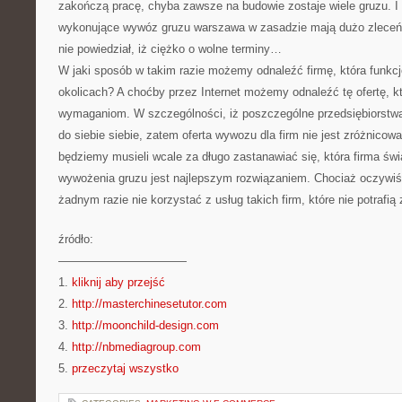
zakończą pracę, chyba zawsze na budowie zostaje wiele gruzu. I 
wykonujące wywóz gruzu warszawa w zasadzie mają dużo zleceń. 
nie powiedział, iż ciężko o wolne terminy…
W jaki sposób w takim razie możemy odnaleźć firmę, która funkc
okolicach? A choćby przez Internet możemy odnaleźć tę ofertę, 
wymaganiom. W szczególności, iż poszczególne przedsiębiorstw
do siebie siebie, zatem oferta wywozu dla firm nie jest zróżnicowa
będziemy musieli wcale za długo zastanawiać się, która firma św
wywożenia gruzu jest najlepszym rozwiązaniem. Chociaż oczywiś
żadnym razie nie korzystać z usług takich firm, które nie potrafi
źródło:
———————————
1.
kliknij aby przejść
2.
http://masterchinesetutor.com
3.
http://moonchild-design.com
4.
http://nbmediagroup.com
5.
przeczytaj wszystko