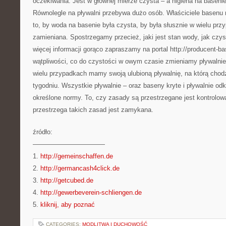
oczekiwania. Jest w głównej mierze czysta – a higiena na basenie
Równolegle na pływalni przebywa dużo osób. Właściciele basen
to, by woda na basenie była czysta, by była słusznie w wielu pr
zamieniana. Spostrzegamy przecież, jaki jest stan wody, jak czyst
więcej informacji gorąco zapraszamy na portal http://producent-
wątpliwości, co do czystości w owym czasie zmieniamy pływalnie
wielu przypadkach mamy swoją ulubioną pływalnię, na którą chod
tygodniu. Wszystkie pływalnie – oraz baseny kryte i pływalnie od
określone normy. To, czy zasady są przestrzegane jest kontrolowa
przestrzega takich zasad jest zamykana.
źródło:
———————————
1.
http://gemeinschaffen.de
2.
http://germancash4click.de
3.
http://getcubed.de
4.
http://gewerbeverein-schliengen.de
5.
kliknij, aby poznać
CATEGORIES:
MODLITWA I DUCHOWOŚĆ