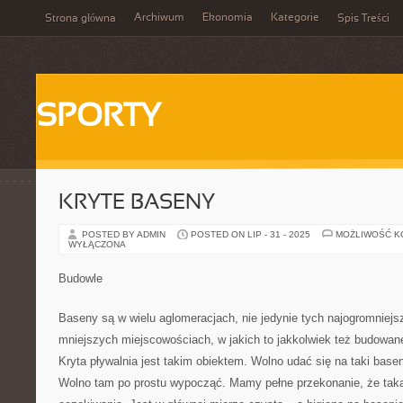
Archiwum
Ekonomia
Kategorie
Strona główna
Spis Treści
SPORTY
KRYTE BASENY
POSTED BY ADMIN
POSTED ON LIP - 31 - 2025
MOŻLIWOŚĆ 
WYŁĄCZONA
Budowle
Baseny są w wielu aglomeracjach, nie jedynie tych najogromniejsz
mniejszych miejscowościach, w jakich to jakkolwiek też budowan
Kryta pływalnia jest takim obiektem. Wolno udać się na taki base
Wolno tam po prostu wypocząć. Mamy pełne przekonanie, że taka