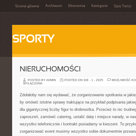
Archiwum
Ekonomia
Kategorie
Strona główna
Spis Treści
SPORTY
NIERUCHOMOŚCI
POSTED BY ADMIN
POSTED ON SIE - 1 - 2025
MOŻLIWOŚĆ K
WYŁĄCZONA
Zdołałoby nam się wydawać, że zorganizowanie spotkania w jakiej
by omówić istotne sprawy traktujące na przykład podpisania jaki
dla gigantycznej liczby figur to drobnostka. Przecież to nic trudne
zaproszeń, zamówić catering, ustalić datę i miejsce narady, w nas
wszystko telefonicznie i kontrakt posiadamy w kieszeni. To przyk
zorganizować event musimy wszystko sobie dokumentnie przeana