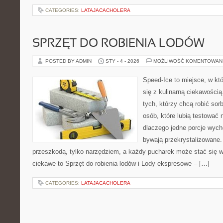
CATEGORIES:
LATAJACACHOLERA
SPRZĘT DO ROBIENIA LODÓW
POSTED BY ADMIN
STY - 4 - 2026
MOŻLIWOŚĆ KOMENTOWAN
Speed-Ice to miejsce, w kt
się z kulinarną ciekawości
tych, którzy chcą robić sor
osób, które lubią testować 
dlaczego jedne porcje wych
bywają przekrystalizowane. 
przeszkodą, tylko narzędziem, a każdy pucharek może stać się w
ciekawe to Sprzęt do robienia lodów i Lody ekspresowe – […]
CATEGORIES:
LATAJACACHOLERA