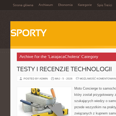
Archiwum
Ekonomia
Kategorie
Strona główna
Spis Treści
SPORTY
Archive for the ‘LatajacaCholera’ Category
TESTY I RECENZJE TECHNOLOGII
POSTED BY ADMIN
MAJ - 5 - 2026
MOŻLIWOŚĆ KOMENTOWAN
Moto Concierge to samocho
który został przygotowany 
szukających wiedzy o samo
przede wszystkim na prakt
związanych z kupnem samo