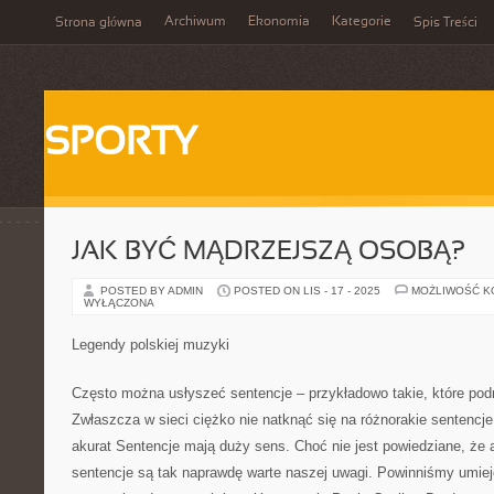
Archiwum
Ekonomia
Kategorie
Strona główna
Spis Treści
SPORTY
JAK BYĆ MĄDRZEJSZĄ OSOBĄ?
POSTED BY ADMIN
POSTED ON LIS - 17 - 2025
MOŻLIWOŚĆ 
WYŁĄCZONA
Legendy polskiej muzyki
Często można usłyszeć sentencje – przykładowo takie, które po
Zwłaszcza w sieci ciężko nie natknąć się na różnorakie sentencje.
akurat Sentencje mają duży sens. Choć nie jest powiedziane, że 
sentencje są tak naprawdę warte naszej uwagi. Powinniśmy umieję