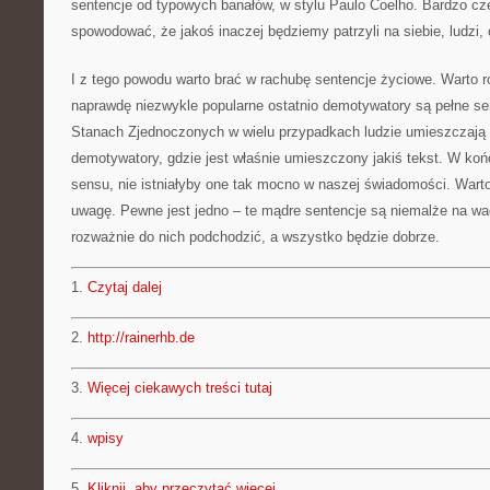
sentencje od typowych banałów, w stylu Paulo Coelho. Bardzo cz
spowodować, że jakoś inaczej będziemy patrzyli na siebie, ludzi, 
I z tego powodu warto brać w rachubę sentencje życiowe. Warto r
naprawdę niezwykle popularne ostatnio demotywatory są pełne se
Stanach Zjednoczonych w wielu przypadkach ludzie umieszczają 
demotywatory, gdzie jest właśnie umieszczony jakiś tekst. W koń
sensu, nie istniałyby one tak mocno w naszej świadomości. Wart
uwagę. Pewne jest jedno – te mądre sentencje są niemalże na wa
rozważnie do nich podchodzić, a wszystko będzie dobrze.
1.
Czytaj dalej
2.
http://rainerhb.de
3.
Więcej ciekawych treści tutaj
4.
wpisy
5.
Kliknij, aby przeczytać więcej