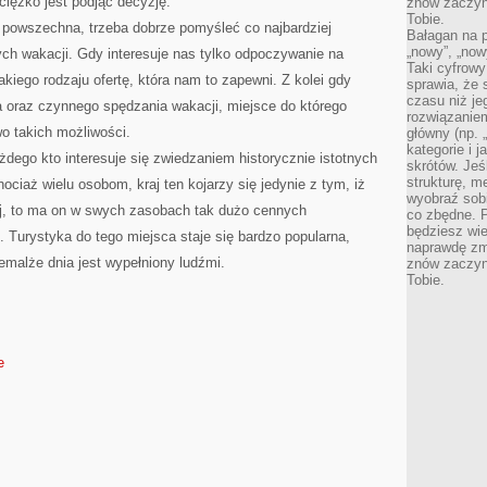
ż ciężko jest podjąć decyzję.
znów zaczyna
Tobie.
ak powszechna, trzeba dobrze pomyśleć co najbardziej
Bałagan na pu
„nowy”, „now
ych wakacji. Gdy interesuje nas tylko odpoczywanie na
Taki cyfrowy
kiego rodzaju ofertę, która nam to zapewni. Z kolei gdy
sprawia, że 
czasu niż j
 oraz czynnego spędzania wakacji, miejsce do którego
rozwiązaniem
o takich możliwości.
główny (np.
kategorie i 
ego kto interesuje się zwiedzaniem historycznie istotnych
skrótów. Je
strukturę, m
ciaż wielu osobom, kraj ten kojarzy się jedynie z tym, iż
wyobraź sobi
kiej, to ma on w swych zasobach tak dużo cennych
co zbędne. 
będziesz wie
Turystyka do tego miejsca staje się bardzo popularna,
naprawdę zmn
malże dnia jest wypełniony ludźmi.
znów zaczyna
Tobie.
e