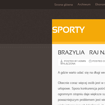
Archiwum
Ekono
Strona główna
SPORTY
BRAZYLIA – RAJ N
POSTED BY ADMIN
POSTED ON 
WYŁĄCZONA
A gdzie warto udać się na długi w
Obecnie coraz więcej osób jest w 
urlopowe. Spora konkurencja pośró
ogromnym stopniu daje większe sz
powazniejszym problemem jest wię