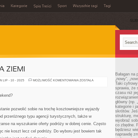
mia
Kategorie
Sport
Wszystkie tagi
Tagi
Spis Treści
SUB
A ZIEMI
Bałagan na pu
„nowy”, „now
BRAZYLIA
LIP - 10 - 2025
MOŻLIWOŚĆ KOMENTOWANIA
ZOSTAŁA
Taki cyfrowy
–
RAJ
sprawia, że 
NA
czasu niż j
ZIEMI
eekend?
rozwiązaniem
główny (np.
kategorie i 
stanie pozwolić sobie na trochę kosztowniejsze wyjazdy
skrótów. Je
strukturę, m
d przeróżnego typu agencji turystycznych, także w
wyobraź sobi
anse na wyszukanie oferty podróży w dobrej cenie. Często
co zbędne. 
będziesz wie
c nie koszt lecz cel podróży. Do wyboru jest bowiem tak
naprawdę zmn