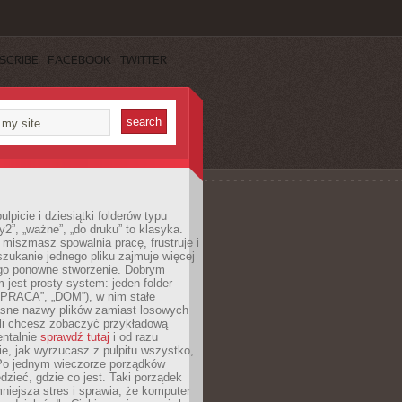
SCRIBE
FACEBOOK
TWITTER
lpicie i dziesiątki folderów typu
y2”, „ważne”, „do druku” to klasyka.
 miszmasz spowalnia pracę, frustruje i
szukanie jednego pliku zajmuje więcej
ego ponowne stworzenie. Dobrym
 jest prosty system: jeden folder
 „PRACA”, „DOM”), w nim stałe
jasne nazwy plików zamiast losowych
śli chcesz zobaczyć przykładową
entalnie
sprawdź tutaj
i od razu
e, jak wyrzucasz z pulpitu wszystko,
Po jednym wieczorze porządków
dzieć, gdzie co jest. Taki porządek
iejsza stres i sprawia, że komputer