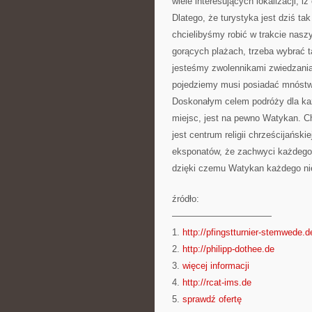
wiele interesujących lokalizacji, i
Dlatego, że turystyka jest dziś t
chcielibyśmy robić w trakcie nasz
gorących plażach, trzeba wybrać ta
jesteśmy zwolennikami zwiedzania
pojedziemy musi posiadać mnóstw
Doskonałym celem podróży dla każd
miejsc, jest na pewno Watykan. Cho
jest centrum religii chrześcijańs
eksponatów, że zachwyci każdego. 
dzięki czemu Watykan każdego nie
źródło:
———————————
1.
http://pfingstturnier-stemwede.d
2.
http://philipp-dothee.de
3.
więcej informacji
4.
http://rcat-ims.de
5.
sprawdź ofertę