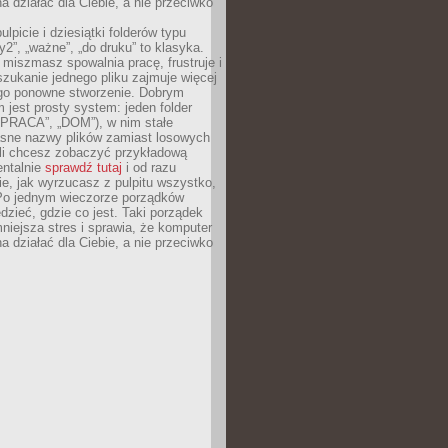
 działać dla Ciebie, a nie przeciwko
lpicie i dziesiątki folderów typu
y2”, „ważne”, „do druku” to klasyka.
 miszmasz spowalnia pracę, frustruje i
szukanie jednego pliku zajmuje więcej
ego ponowne stworzenie. Dobrym
 jest prosty system: jeden folder
 „PRACA”, „DOM”), w nim stałe
jasne nazwy plików zamiast losowych
śli chcesz zobaczyć przykładową
entalnie
sprawdź tutaj
i od razu
e, jak wyrzucasz z pulpitu wszystko,
Po jednym wieczorze porządków
dzieć, gdzie co jest. Taki porządek
iejsza stres i sprawia, że komputer
 działać dla Ciebie, a nie przeciwko