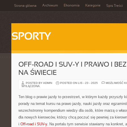
Archiwum
Ekonomia
Kategorie
Strona główna
Spis Treści
SPORTY
OFF-ROAD I SUV-Y I PRAWO I B
NA ŚWIECIE
POSTED BY ADMIN
POSTED ON LIS - 23 - 2025
MOŻLIWOŚĆ 
WYŁĄCZONA
Ten blog o prawie jazdy to przestrzeń, w którym każdy przyszły k
porady na temat kursu na prawo jazdy, nauki jazdy oraz egzami
wszechstronny kompendium wiedzy dla osób, które marzą o własn
dla nowych kierowców, którzy chcą poczuć się pewniej za kierow
i
Off-road i SUV-y
. Na portalu tym serwisie stawiamy na konkret, a 