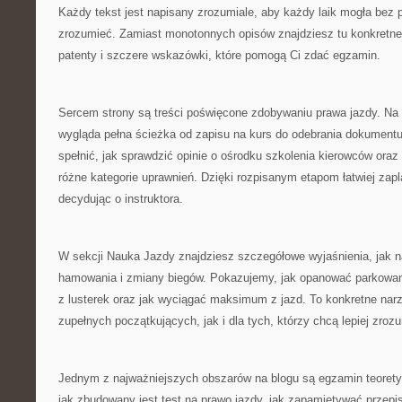
Każdy tekst jest napisany zrozumiale, aby każdy laik mogła bez
zrozumieć. Zamiast monotonnych opisów znajdziesz tu konkretne 
patenty i szczere wskazówki, które pomogą Ci zdać egzamin.
Sercem strony są treści poświęcone zdobywaniu prawa jazdy. Na t
wygląda pełna ścieżka od zapisu na kurs do odebrania dokumentu,
spełnić, jak sprawdzić opinie o ośrodku szkolenia kierowców oraz
różne kategorie uprawnień. Dzięki rozpisanym etapom łatwiej zap
decydując o instruktora.
W sekcji Nauka Jazdy znajdziesz szczegółowe wyjaśnienia, jak n
hamowania i zmiany biegów. Pokazujemy, jak opanować parkowani
z lusterek oraz jak wyciągać maksimum z jazd. To konkretne nar
zupełnych początkujących, jak i dla tych, którzy chcą lepiej zroz
Jednym z najważniejszych obszarów na blogu są egzamin teorety
jak zbudowany jest test na prawo jazdy, jak zapamiętywać przepis