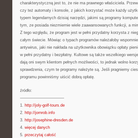
charakterystyczną jest to, że nie ma prawnego właściciela. Przew
czy też automaty i konsole, z jakich korzystać może każdy użyt
typem legendarnych dzisiaj narzędzi, jakimi są programy kompute
tym, ze posiada niezmiernie wiele zaawansowanych funkcji, a mi
Z tego względu, że program jest w pełni przydatny korzysta z ni
całym świecie. Mówiąc o typach programów należałoby wspomnieć
antywirus, jaki nie nakłada na użytkownika obowiązku opłaty pien
w pełni przydatny i bezpłatny. Kultowe są także wszelkiego wersj
dają oni swym klientom pełnych możliwości, to jednak wolno kor
sprawdzenia, czym te programy należyte są. Jeśli pragniemy cies
programu powinniśmy uiścić dobrą opłatę.
źródło:
———————————
1.
http://joly-golf-tours.de
2.
http://jornrob.info
3.
http://josephine-dresden.de
4.
więcej danych
5.
przeczytaj całość