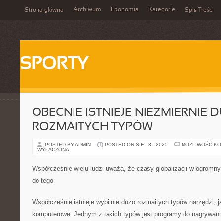
Archiwum
Ekonomia
Kategorie
Strona główna
Spis Treści
SPORTY
OBECNIE ISTNIEJE NIEZMIERNIE 
ROZMAITYCH TYPÓW
POSTED BY ADMIN
POSTED ON SIE - 3 - 2025
MOŻLIWOŚĆ K
WYŁĄCZONA
Współcześnie wielu ludzi uważa, że czasy globalizacji w ogromny
do tego
Współcześnie istnieje wybitnie dużo rozmaitych typów narzędzi, 
komputerowe. Jednym z takich typów jest programy do nagrywani