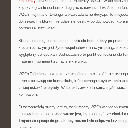
krajobrazy
i Plaże i nadmorskie krajobrazy. WŻCh (Wspólnota Życ
kojarzy się wielu osobom z drogą rozeznawania. I właśnie ten fun
WŻCh Trójmiasto: Ewangelia przekładana na decyzje. To miejsce
dojrzewać i w którym nie udaje się ideału – bo duchowość, która 
potrzebuje uczciwości.
Strona pełni rolę bezpiecznego startu dla tych, którzy po prostu 
zrozumieć, czym jest życie wspólnotowe, na czym polega rozezn
wygląda rytuał spotkań. Jednocześnie to punkt odniesienia dla fo
materiały i pomaga trzymać się kierunku.
WŻCh Trójmiasto pokazuje, że wspólnota to bliskość, ale też odp
stronie pojawiają się komunikaty, które pomagają być w kontakcie
łatwiej ustawić priorytety. W tle jest zawsze ta sama myśl: wiara 
kompasem.
Dużą wartością strony jest to, że tłumaczy WŻCh w sposób zrozum
i nazwy brzmią obco, więc ważne jest, by zobaczyć, że chodzi 
Trójmiasto opisuje drogę tak, aby można było dołączyć bez presj
etapy wiary.