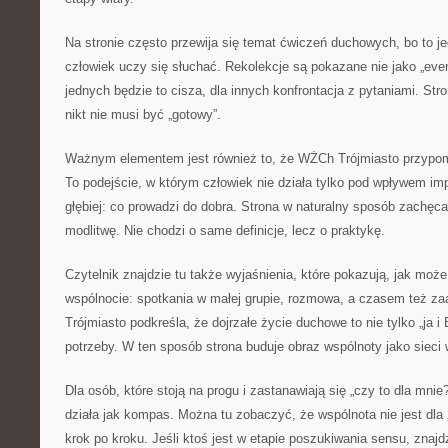
Na stronie często przewija się temat ćwiczeń duchowych, bo to je
człowiek uczy się słuchać. Rekolekcje są pokazane nie jako „event
jednych będzie to cisza, dla innych konfrontacja z pytaniami. S
nikt nie musi być „gotowy”.
Ważnym elementem jest również to, że WŻCh Trójmiasto przypo
To podejście, w którym człowiek nie działa tylko pod wpływem imp
głębiej: co prowadzi do dobra. Strona w naturalny sposób zachęca
modlitwę. Nie chodzi o same definicje, lecz o praktykę.
Czytelnik znajdzie tu także wyjaśnienia, które pokazują, jak moż
wspólnocie: spotkania w małej grupie, rozmowa, a czasem też 
Trójmiasto podkreśla, że dojrzałe życie duchowe to nie tylko „ja i
potrzeby. W ten sposób strona buduje obraz wspólnoty jako sieci 
Dla osób, które stoją na progu i zastanawiają się „czy to dla mni
działa jak kompas. Można tu zobaczyć, że wspólnota nie jest dla 
krok po kroku. Jeśli ktoś jest w etapie poszukiwania sensu, znajdz