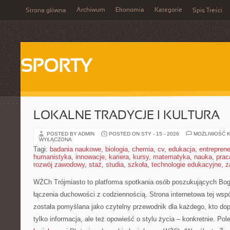
Archiwum
Ekonomia
Kategorie
Strona główna
Spis Treści
SPORTY
LOKALNE TRADYCJE I KULTURA
POSTED BY ADMIN
POSTED ON STY - 15 - 2026
MOŻLIWOŚĆ 
WYŁĄCZONA
Tagi:
badania naukowe
,
biologia
,
chemia
,
cv
,
edukacja
,
entreprene
humanistyka
,
innowacje
,
kariera
,
kursy
,
matematyka
,
nauka
,
prac
rozwój zawodowy
,
staż
,
studia
,
szkoła
,
technologie edukacyjne
,
z
WŻCh Trójmiasto to platforma spotkania osób poszukujących Boga
łączenia duchowości z codziennością. Strona internetowa tej wspó
została pomyślana jako czytelny przewodnik dla każdego, kto do
tylko informacja, ale też opowieść o stylu życia – konkretnie. P