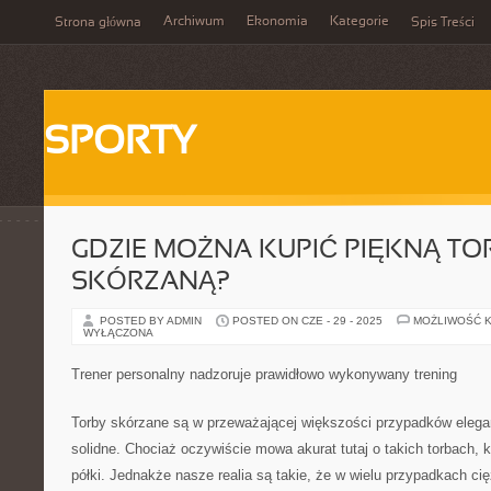
Archiwum
Ekonomia
Kategorie
Strona główna
Spis Treści
SPORTY
GDZIE MOŻNA KUPIĆ PIĘKNĄ TO
SKÓRZANĄ?
POSTED BY ADMIN
POSTED ON CZE - 29 - 2025
MOŻLIWOŚĆ 
WYŁĄCZONA
Trener personalny nadzoruje prawidłowo wykonywany trening
Torby skórzane są w przeważającej większości przypadków elegan
solidne. Chociaż oczywiście mowa akurat tutaj o takich torbach, k
półki. Jednakże nasze realia są takie, że w wielu przypadkach cię