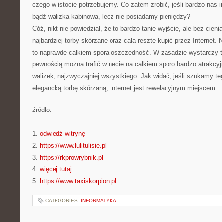
czego w istocie potrzebujemy. Co zatem zrobić, jeśli bardzo nas i
bądź walizka kabinowa, lecz nie posiadamy pieniędzy?
Cóż, nikt nie powiedział, że to bardzo tanie wyjście, ale bez cieni
najbardziej torby skórzane oraz całą resztę kupić przez Internet.
to naprawdę całkiem spora oszczędność. W zasadzie wystarczy tro
pewnością można trafić w necie na całkiem sporo bardzo atrakcyjn
walizek, najzwyczajniej wszystkiego. Jak widać, jeśli szukamy t
elegancką torbę skórzaną, Internet jest rewelacyjnym miejscem.
źródło:
———————————
1.
odwiedź witrynę
2.
https://www.lulitulisie.pl
3.
https://rkprowrybnik.pl
4.
więcej tutaj
5.
https://www.taxiskorpion.pl
CATEGORIES:
INFORMATYKA