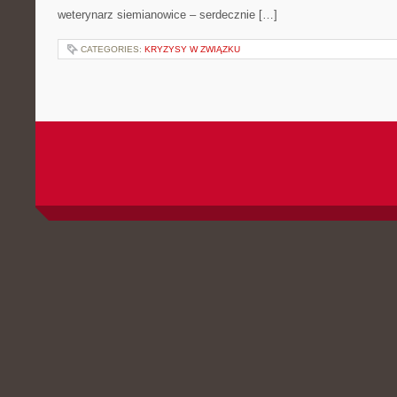
weterynarz siemianowice – serdecznie […]
CATEGORIES:
KRYZYSY W ZWIĄZKU