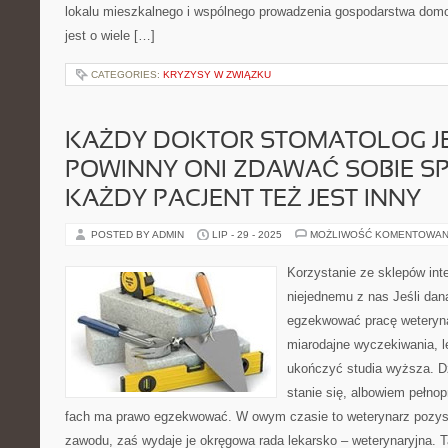
lokalu mieszkalnego i wspólnego prowadzenia gospodarstwa domo
jest o wiele […]
CATEGORIES:
KRYZYSY W ZWIĄZKU
KAŻDY DOKTOR STOMATOLOG JES
POWINNY ONI ZDAWAĆ SOBIE SP
KAŻDY PACJENT TEŻ JEST INNY
POSTED BY ADMIN
LIP - 29 - 2025
MOŻLIWOŚĆ KOMENTOWAN
Korzystanie ze sklepów in
niejednemu z nas Jeśli dan
egzekwować pracę weteryna
miarodajne wyczekiwania, 
ukończyć studia wyższa. D
stanie się, albowiem pełno
fach ma prawo egzekwować. W owym czasie to weterynarz pozys
zawodu, zaś wydaje je okręgowa rada lekarsko – weterynaryjna. 