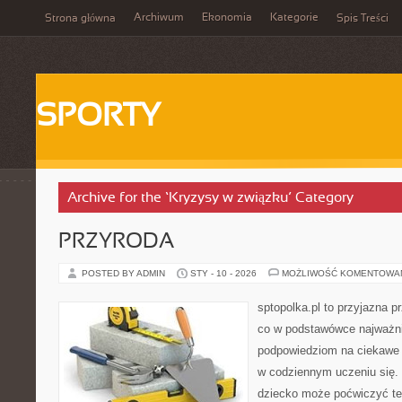
Archiwum
Ekonomia
Kategorie
Strona główna
Spis Treści
SPORTY
Archive for the ‘Kryzysy w związku’ Category
PRZYRODA
POSTED BY ADMIN
STY - 10 - 2026
MOŻLIWOŚĆ KOMENTOWA
sptopolka.pl to przyjazna 
co w podstawówce najważni
podpowiedziom na ciekawe 
w codziennym uczeniu się.
dziecko może poćwiczyć te