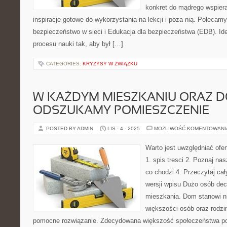
konkret do mądrego wspiera
inspiracje gotowe do wykorzystania na lekcji i poza nią. Polecam
bezpieczeństwo w sieci i Edukacja dla bezpieczeństwa (EDB). Ide
procesu nauki tak, aby był […]
CATEGORIES:
KRYZYSY W ZWIĄZKU
W KAŻDYM MIESZKANIU ORAZ 
ODSZUKAMY POMIESZCZENIE
POSTED BY ADMIN
LIS - 4 - 2025
MOŻLIWOŚĆ KOMENTOWAN
Warto jest uwzględniać ofer
1. spis tresci 2. Poznaj na
co chodzi 4. Przeczytaj cały
wersji wpisu Dużo osób dec
mieszkania. Dom stanowi ni
większości osób oraz rodzin
pomocne rozwiązanie. Zdecydowana większość społeczeństwa po