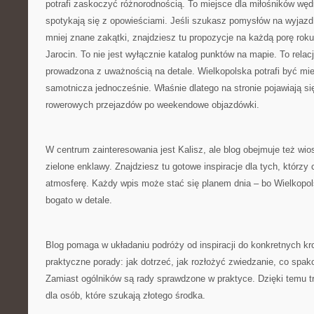
potrafi zaskoczyć różnorodnością. To miejsce dla miłośników wę
spotykają się z opowieściami. Jeśli szukasz pomysłów na wyjazd
mniej znane zakątki, znajdziesz tu propozycje na każdą porę rok
Jarocin. To nie jest wyłącznie katalog punktów na mapie. To relac
prowadzona z uważnością na detale. Wielkopolska potrafi być mie
samotnicza jednocześnie. Właśnie dlatego na stronie pojawiają s
rowerowych przejazdów po weekendowe objazdówki.
W centrum zainteresowania jest Kalisz, ale blog obejmuje też wiosk
zielone enklawy. Znajdziesz tu gotowe inspiracje dla tych, którzy
atmosferę. Każdy wpis może stać się planem dnia – bo Wielkopo
bogato w detale.
Blog pomaga w układaniu podróży od inspiracji do konkretnych kro
praktyczne porady: jak dotrzeć, jak rozłożyć zwiedzanie, co spak
Zamiast ogólników są rady sprawdzone w praktyce. Dzięki temu t
dla osób, które szukają złotego środka.