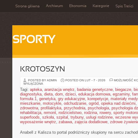
Archiwum
Ekonomia
Kategorie
Strona główna
Spis Treści
SPORTY
KROTOSZYN
POSTED BY ADMIN
POSTED ON LUT - 7 - 2026
MOŻLIWOŚĆ K
WYŁĄCZONA
Tagi:
apteka
,
aranżacja wnętrz
,
badania genetyczne
,
biegacze
,
bi
diagnostyka
,
dieta
,
dom
,
dzieci
,
edukacja domowa
,
egzaminy
,
far
formuła 1
,
genetyka
,
gry edukacyjne
,
korepetycje
,
materiały med
mieszkanie
,
motocykle
,
odchudzanie
,
ogród
,
opieka nad dziećmi
,
zdrowotna
,
profilaktyka
,
przychodnia
,
psychologia
,
psychologia dz
rehabilitacja
,
remont
,
rodzicielstwo
,
rodzina
,
rowery
,
sporty motor
superfoods
,
szkoła
,
szpital
,
trybuny
,
usługi rodzinne
,
wczesne wy
wyposażenie wnętrz
,
zabawa
,
zajęcia dodatkowe
,
zdrowe żywieni
Anabell z Kalisza to portal podróżniczy skupiony na sercu zachodn