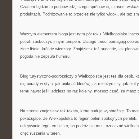
Czasem będzie to podpowiedź, czego spróbować, czasem wska
produktach. Podróżowanie to przecież nie tylko widoki, ale też sm
Ważnym elementem bloga jest rytm pór roku. Wielkopolska inacz
potrafi zaskoczyć innym tempem. Dlatego treści pomagają dobrać
złote liście, krótkie wieczory. Znajdziesz też sugestie, jak plan
pogoda nie zepsuła humoru.
Blog turystyczno-podróżniczy o Wielkopolsce jest też dla osób, kt
się porady w stylu: jak uniknąć błędów, jak rozłożyć siły, jak uło
temu nawet jeśli jedziesz po raz kolejny, możesz czuć, że masz 
Na stronie znajdziesz też teksty, które budują wyobraźnię. To mo
pokazujące, że Wielkopolska to region pełen spokojnych perełe
odkrywania tego, co blisko, bo podróż nie musi oznaczać wielki
chęć ruszenia w teren.