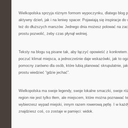
Wielkopolska sprzyja różnym formom wypoczynku, dlatego blog 
aktywny dzień, jak i na leniwy spacer. Pojawiają się inspiracje do
też do dłuższych marszów. Jednego dnia możesz polować na zach
prostu pozwolić, żeby czas płynął wolniej.
Teksty na blogu są pisane tak, aby łączyć opowieść z konkretem.
poczuć klimat miejsca, a jednocześnie daje wskazówki, jak to oga
pomocny zarówno dla osób, które lubią planować skrupulatnie, jak 
prostu wiedzieć “gdzie jechać”.
Wielkopolska ma swoje legendy, swoje lokalne smaczki, swoje róż
region nie jest tylko tłem, ale miejscem, które można poznawać 
wybierzesz wypad miejski, innym razem rowerową pętlę. I w każd
znajdziesz coś, co zostaje w pamięci: widok.