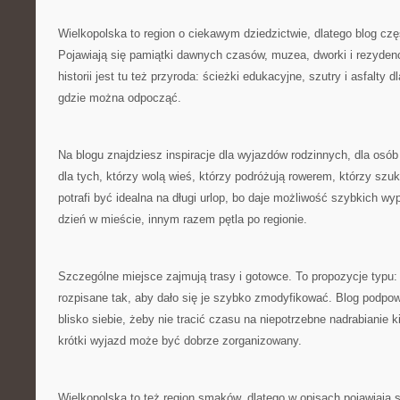
Wielkopolska to region o ciekawym dziedzictwie, dlatego blog czę
Pojawiają się pamiątki dawnych czasów, muzea, dworki i rezyden
historii jest tu też przyroda: ścieżki edukacyjne, szutry i asfalty 
gdzie można odpocząć.
Na blogu znajdziesz inspiracje dla wyjazdów rodzinnych, dla osó
dla tych, którzy wolą wieś, którzy podróżują rowerem, którzy szu
potrafi być idealna na długi urlop, bo daje możliwość szybkich 
dzień w mieście, innym razem pętla po regionie.
Szczególne miejsce zajmują trasy i gotowce. To propozycje typu: 
rozpisane tak, aby dało się je szybko zmodyfikować. Blog podpowi
blisko siebie, żeby nie tracić czasu na niepotrzebne nadrabianie 
krótki wyjazd może być dobrze zorganizowany.
Wielkopolska to też region smaków, dlatego w opisach pojawiają s