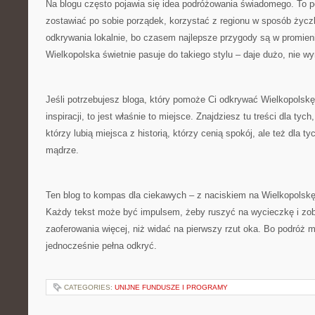
Na blogu często pojawia się idea podróżowania świadomego. To p
zostawiać po sobie porządek, korzystać z regionu w sposób życzl
odkrywania lokalnie, bo czasem najlepsze przygody są w promieni
Wielkopolska świetnie pasuje do takiego stylu – daje dużo, nie w
Jeśli potrzebujesz bloga, który pomoże Ci odkrywać Wielkopolskę
inspiracji, to jest właśnie to miejsce. Znajdziesz tu treści dla tyc
którzy lubią miejsca z historią, którzy cenią spokój, ale też dla t
mądrze.
Ten blog to kompas dla ciekawych – z naciskiem na Wielkopolskę, j
Każdy tekst może być impulsem, żeby ruszyć na wycieczkę i zob
zaoferowania więcej, niż widać na pierwszy rzut oka. Bo podróż m
jednocześnie pełna odkryć.
CATEGORIES:
UNIJNE FUNDUSZE I PROGRAMY