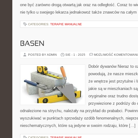
one być zarówno drogą otwartą jak oraz na odległość. Coraz to wi
nie tylko u swojego lekarza jednakowoż także znawców na całym
CATEGORIES:
TERAPIE MANUALNE
BASEN
POSTED BY ADMIN
SIE - 1 - 2025
MOŻLIWOŚĆ KOMENTOWAN
Dobór dywanów Nieraz to o
powodują, że nasze mieszk
że wnętrze jest przytulne i
jakie są w mieszkaniach są 
oryginalne oraz trudno dost
przywiezione z podróży do 
odnalezione na strychu, należały na przykład do prababci. Powin
wyszukiwać w punktach sprzedaży ozdób fenomenalnych, nieprze
nieschematycznych, które są jedyne w swoim rodzaju, które […]
CATEGORIES:
TERAPIE MANUALNE