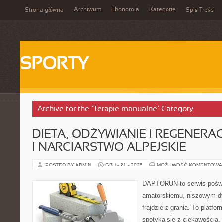
Archiwum
Ekonomia
Kategorie
Strona główna
Spis Treści
SPORTY
Archive for the ‘Terapie manualne’ Category
DIETA, ODŻYWIANIE I REGENERA
I NARCIARSTWO ALPEJSKIE
POSTED BY ADMIN
GRU - 21 - 2025
MOŻLIWOŚĆ KOMENTOWA
DAPTORUN to serwis poświ
amatorskiemu, niszowym dy
frajdzie z grania. To platfo
spotyka się z ciekawością, 