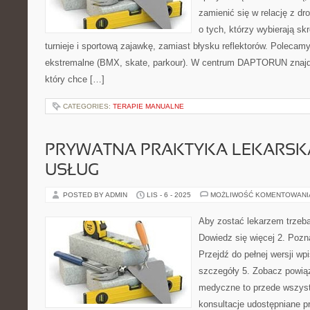
zamienić się w relację z dr
o tych, którzy wybierają s
turnieje i sportową zajawkę, zamiast błysku reflektorów. Polecamy
ekstremalne (BMX, skate, parkour). W centrum DAPTORUN znajduj
który chce […]
CATEGORIES:
TERAPIE MANUALNE
PRYWATNA PRAKTYKA LEKARSKA 
USŁUG
POSTED BY ADMIN
LIS - 6 - 2025
MOŻLIWOŚĆ KOMENTOWAN
Aby zostać lekarzem trzeba
Dowiedz się więcej 2. Pozn
Przejdź do pełnej wersji wp
szczegóły 5. Zobacz powią
medyczne to przede wszyst
konsultacje udostępniane p