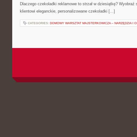
Dlaczego czekoladki reklamowe to strzał w dziesiątkę? Wyobraź 
klientowi eleganckie, personalizowane czekoladki […]
CATEGORIES:
DOMOWY WARSZTAT MAJSTERKOWICZA – NARZĘDZIA I 