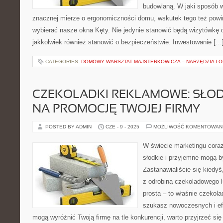
budowlaną. W jaki sposób 
znacznej mierze o ergonomiczności domu, wskutek tego też powi
wybierać nasze okna Kęty. Nie jedynie stanowić będą wizytówkę
jakkolwiek również stanowić o bezpieczeństwie. Inwestowanie […
CATEGORIES:
DOMOWY WARSZTAT MAJSTERKOWICZA – NARZĘDZIA I 
CZEKOLADKI REKLAMOWE: SŁOD
NA PROMOCJĘ TWOJEJ FIRMY
POSTED BY ADMIN
CZE - 9 - 2025
MOŻLIWOŚĆ KOMENTOWAN
W świecie marketingu coraz
słodkie i przyjemne mogą 
Zastanawialiście się kiedyś
z odrobiną czekoladowego 
prosta – to właśnie czekola
szukasz nowoczesnych i ef
mogą wyróżnić Twoją firmę na tle konkurencji, warto przyjrzeć się 