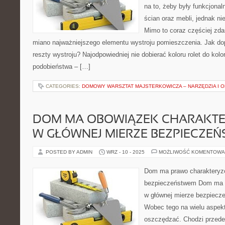
na to, żeby były funkcjonal
ścian oraz mebli, jednak ni
Mimo to coraz częściej zda
miano najważniejszego elementu wystroju pomieszczenia. Jak do
reszty wystroju? Najodpowiedniej nie dobierać koloru rolet do kol
podobieństwa – […]
CATEGORIES:
DOMOWY WARSZTAT MAJSTERKOWICZA – NARZĘDZIA I 
DOM MA OBOWIĄZEK CHARAKTE
W GŁÓWNEJ MIERZE BEZPIECZE
POSTED BY ADMIN
WRZ - 10 - 2025
MOŻLIWOŚĆ KOMENTOWA
Dom ma prawo charakteryzo
bezpieczeństwem Dom ma p
w głównej mierze bezpiecze
Wobec tego na wielu aspek
oszczędzać. Chodzi przede