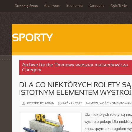
Archiwum
Ekonomia
Kategorie
Strona główna
Spis Treści
SPORTY
Archive for the ‘Domowy warsztat majsterkowicza – n
Category
DLA CO NIEKTÓRYCH ROLETY SĄ
ISTOTNYM ELEMENTEM WYSTROJ
POSTED BY ADMIN
PAŹ - 9 - 2025
MOŻLIWOŚĆ KOMENTOWAN
Dla niektórych rolety są n
wystroju pokoju Dla niektór
znaczącym szczegółem wyst