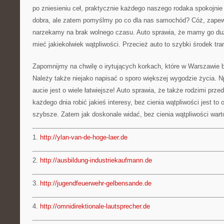
po zniesieniu ceł, praktycznie każdego naszego rodaka spokojni
dobra, ale zatem pomyślmy po co dla nas samochód? Cóż, zape
narzekamy na brak wolnego czasu. Auto sprawia, że mamy go duż
mieć jakiekolwiek wątpliwości. Przecież auto to szybki środek tra
Zapomnijmy na chwilę o irytujących korkach, które w Warszawie 
Należy także niejako napisać o sporo większej wygodzie życia. N
aucie jest o wiele łatwiejsze! Auto sprawia, że także rodzimi prz
każdego dnia robić jakieś interesy, bez cienia wątpliwości jest to 
szybsze. Zatem jak doskonale widać, bez cienia wątpliwości wart
1.
http://ylan-van-de-hoge-laer.de
2.
http://ausbildung-industriekaufmann.de
3.
http://jugendfeuerwehr-gelbensande.de
4.
http://omnidirektionale-lautsprecher.de