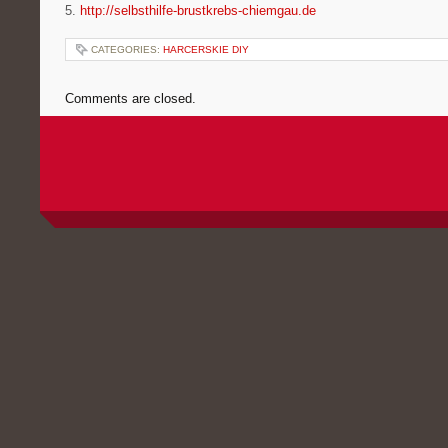
5.
http://selbsthilfe-brustkrebs-chiemgau.de
CATEGORIES:
HARCERSKIE DIY
Comments are closed.