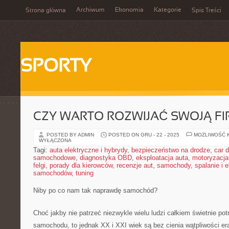
Archiwum
Ekonomia
Kategorie
Strona główna
Spis Treści
SPORTY
CZY WARTO ROZWIJAĆ SWOJĄ F
POSTED BY ADMIN
POSTED ON GRU - 22 - 2025
MOŻLIWOŚĆ 
WYŁĄCZONA
Tagi:
auta elektryczne i hybrydy
,
bezpieczeństwo na drodze
,
car d
samochodowe
,
diagnostyka OBD
,
eksploatacja auta
,
motoryzacja
felgi
,
porady dla kierowców
,
recenzje aut
,
samochody
,
spalanie i 
samochodów
,
tuning
Niby po co nam tak naprawdę samochód?
Choć jakby nie patrzeć niezwykle wielu ludzi całkiem świetnie pot
samochodu, to jednak XX i XXI wiek są bez cienia wątpliwości 