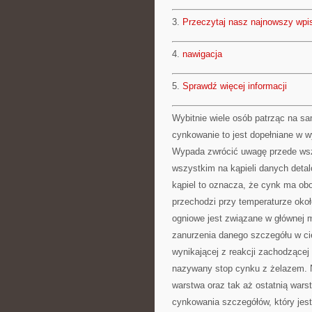
3.
Przeczytaj nasz najnowszy wpi
4.
nawigacja
5.
Sprawdź więcej informacji
Wybitnie wiele osób patrząc na s
cynkowanie to jest dopełniane w w
Wypada zwrócić uwagę przede wsz
wszystkim na kąpieli danych detaló
kąpiel to oznacza, że cynk ma obo
przechodzi przy temperaturze okoł
ogniowe jest związane w głównej 
zanurzenia danego szczegółu w ci
wynikającej z reakcji zachodzące
nazywany stop cynku z żelazem. N
warstwa oraz tak aż ostatnią wars
cynkowania szczegółów, który jest