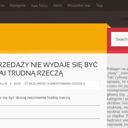
mia
Kategorie
Sport
Wszystkie tagi
Tagi
Spis Treści
SUB
RZEDAŻY NIE WYDAJE SIĘ BYĆ
Bałagan na pu
AJ TRUDNĄ RZECZĄ
„nowy”, „now
Taki cyfrowy
sprawia, że 
DOPEŁNIANIE
LIS - 3 - 2025
MOŻLIWOŚĆ KOMENTOWANIA
ZOSTAŁA
czasu niż j
SPRZEDAŻY
NIE
rozwiązaniem
WYDAJE
główny (np.
SIĘ
się być dzisiaj niezmiernie trudną rzeczą
kategorie i 
BYĆ
DZIŚ
skrótów. Je
NADZWYCZAJ
strukturę, m
TRUDNĄ
wyobraź sobi
RZECZĄ
co zbędne. 
będziesz wie
naprawdę zmn