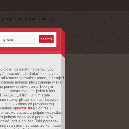
SCRIBE
FACEBOOK
TWITTER
lpicie i dziesiątki folderów typu
y2”, „ważne”, „do druku” to klasyka.
 miszmasz spowalnia pracę, frustruje i
szukanie jednego pliku zajmuje więcej
ego ponowne stworzenie. Dobrym
 jest prosty system: jeden folder
 „PRACA”, „DOM”), w nim stałe
jasne nazwy plików zamiast losowych
śli chcesz zobaczyć przykładową
entalnie
sprawdź tutaj
i od razu
e, jak wyrzucasz z pulpitu wszystko,
Po jednym wieczorze porządków
dzieć, gdzie co jest. Taki porządek
iejsza stres i sprawia, że komputer