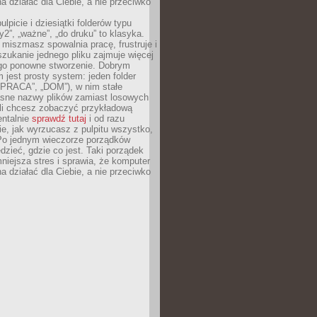
 działać dla Ciebie, a nie przeciwko
lpicie i dziesiątki folderów typu
y2”, „ważne”, „do druku” to klasyka.
 miszmasz spowalnia pracę, frustruje i
szukanie jednego pliku zajmuje więcej
ego ponowne stworzenie. Dobrym
 jest prosty system: jeden folder
 „PRACA”, „DOM”), w nim stałe
jasne nazwy plików zamiast losowych
śli chcesz zobaczyć przykładową
entalnie
sprawdź tutaj
i od razu
e, jak wyrzucasz z pulpitu wszystko,
Po jednym wieczorze porządków
dzieć, gdzie co jest. Taki porządek
iejsza stres i sprawia, że komputer
 działać dla Ciebie, a nie przeciwko