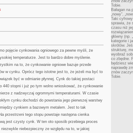
znów zaczyna
Tobie.
s
Bałagan na pu
„nowy”, „now
Taki cyfrowy
sprawia, że 
czasu niż j
rozwiązaniem
główny (np.
kategorie i 
skrótów. Je
strukturę, m
amo pojęcie cynkowania ogniowego za pewne myśli, że
wyobraź sobi
ysokiej temperaturze. Jest to bardzo dobre myślenie.
co zbędne. 
będziesz wie
ystkim na to, że cynkowanie ogniowe bazuje przede
naprawdę zmn
w w cynku. Oprócz tego istotne jest to, że jeżeli ma być to
znów zaczyna
Tobie.
wiązek być w odmianie płynnej. Cynk do takiej postaci
o 440 stopni i już po tym wolno wnioskować, że cynkowanie
mierze z nadzwyczaj ogromnymi temperaturami. W czasie
ekłym cynku dochodzi do powstania jego pierwszej warstwy
j między cynkiem a bazowym metalem. Jest to tak
a przestrzeni tego stopu powstaje następna cienka
twą jest czysty cynk. W ten oto sposób przebiega proces
 niezwykle niebezpieczny ze względu na to, w jakiej