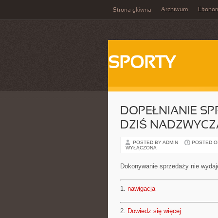
Archiwum
Ekono
Strona główna
SPORTY
DOPEŁNIANIE SP
DZIŚ NADZWYCZ
POSTED BY ADMIN
POSTED ON 
WYŁĄCZONA
Dokonywanie sprzedaży nie wydaje 
1.
nawigacja
2.
Dowiedz się więcej