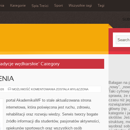
mia
Kategorie
Sport
Wszystkie tagi
Tagi
Spis Treści
SUB
 tradycje wędkarskie’ Category
ENIA
Bałagan na pu
„nowy”, „now
TRENING
026
MOŻLIWOŚĆ KOMENTOWANIA
ZOSTAŁA WYŁĄCZONA
Taki cyfrowy
I
sprawia, że 
ĆWICZENIA
czasu niż j
portal AkademikaWF to stale aktualizowana strona
rozwiązaniem
internetowa, która poświęcona jest ruchu, zdrowiu,
główny (np.
kategorie i 
rehabilitacji oraz rozwoju wiedzy. Serwis tworzy bogate
skrótów. Je
źródło informacji dla studentów, pasjonatów aktywności,
strukturę, m
wyobraź sobi
opiekunów sportowych oraz wszystkich osób