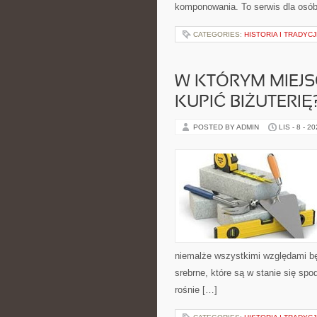
komponowania. To serwis dla osób 
CATEGORIES:
HISTORIA I TRADYC
W KTÓRYM MIEJ
KUPIĆ BIŻUTERIĘ
POSTED BY ADMIN
LIS - 8 - 2
niemalże wszystkimi względami będ
srebrne, które są w stanie się spo
rośnie […]