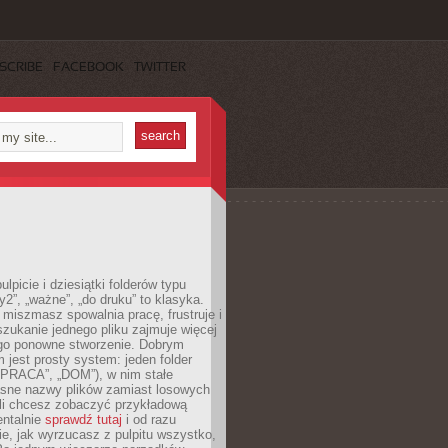
SCRIBE
FACEBOOK
TWITTER
lpicie i dziesiątki folderów typu
y2”, „ważne”, „do druku” to klasyka.
 miszmasz spowalnia pracę, frustruje i
szukanie jednego pliku zajmuje więcej
ego ponowne stworzenie. Dobrym
 jest prosty system: jeden folder
 „PRACA”, „DOM”), w nim stałe
jasne nazwy plików zamiast losowych
śli chcesz zobaczyć przykładową
entalnie
sprawdź tutaj
i od razu
e, jak wyrzucasz z pulpitu wszystko,