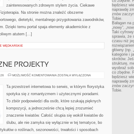
co zbędne. 
będziesz wie
zainteresowanych zdrowym stylem życia. Ciekawe
naprawdę zmn
 Fizjoterapia. Na stronie można znaleźć obszerne
znów zaczyna
Tobie.
ortowego, dietetyki, mentalnego przygotowania zawodników,
Bałagan na pu
kim. Dzięki temu portal spaja elementy akademickie z
„nowy”, „now
Taki cyfrowy
tpliwym atutem […]
sprawia, że 
czasu niż j
rozwiązaniem
JE WĘDKARSKIE
główny (np.
kategorie i 
skrótów. Je
strukturę, m
CZNE PROJEKTY
wyobraź sobi
co zbędne. 
DIY
026
MOŻLIWOŚĆ KOMENTOWANIA
ZOSTAŁA WYŁĄCZONA
będziesz wie
–
naprawdę zmn
FLORYSTYCZNE
PROJEKTY
znów zaczyna
Ta przestrzeń internetowa to serwis, w którym florystyka
Tobie.
spotyka się z romantyzmem i użytecznymi poradami.
To zbiór podpowiedzi dla osób, które szukają pięknych
kompozycji, a jednocześnie chcą lepiej zrozumieć
znaczenie kwiatów. Całość skupia się wokół kwiatów do
ślubu, ale nie zamyka się wyłącznie w tej tematyce, bo
tykułów o roślinach, sezonowości, trwałości i sposobach