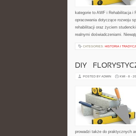
kategorie to AWF i Rehabilitacja i
opracowania dotyczące rozwoju sp
rehabilitacji oraz życiem studenc
realnymi doświadczeniami. Niewą
CATEGORIES:
HISTORIA I TRADYC
DIY – FLORYSTY
POSTED BY ADMIN
KWI - 8 - 2
prowadzi także do praktycznych ar