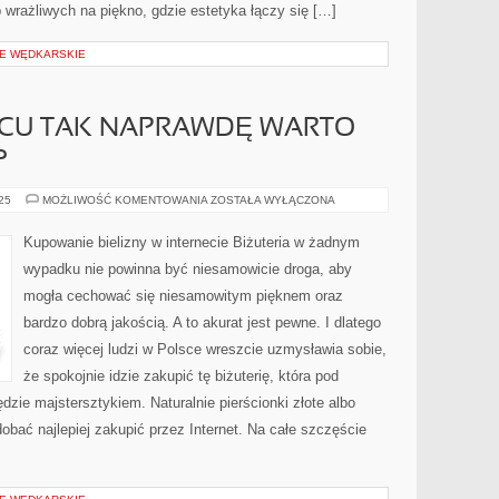
wrażliwych na piękno, gdzie estetyka łączy się […]
JE WĘDKARSKIE
SCU TAK NAPRAWDĘ WARTO
?
W
025
MOŻLIWOŚĆ KOMENTOWANIA
ZOSTAŁA WYŁĄCZONA
KTÓRYM
MIEJSCU
TAK
Kupowanie bielizny w internecie Biżuteria w żadnym
NAPRAWDĘ
WARTO
wypadku nie powinna być niesamowicie droga, aby
KUPIĆ
BIŻUTERIĘ?
mogła cechować się niesamowitym pięknem oraz
bardzo dobrą jakością. A to akurat jest pewne. I dlatego
coraz więcej ludzi w Polsce wreszcie uzmysławia sobie,
że spokojnie idzie zakupić tę biżuterię, która pod
zie majstersztykiem. Naturalnie pierścionki złote albo
dobać najlepiej zakupić przez Internet. Na całe szczęście