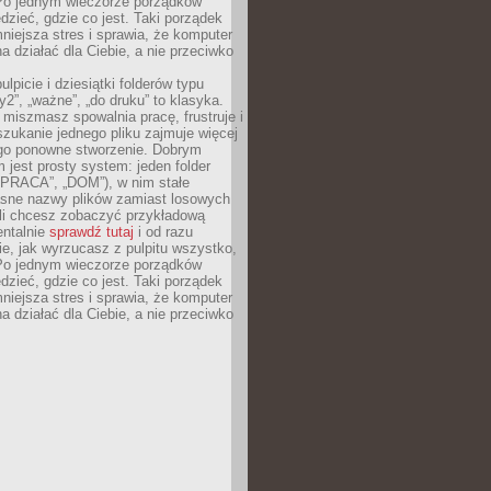
Po jednym wieczorze porządków
dzieć, gdzie co jest. Taki porządek
iejsza stres i sprawia, że komputer
 działać dla Ciebie, a nie przeciwko
lpicie i dziesiątki folderów typu
y2”, „ważne”, „do druku” to klasyka.
 miszmasz spowalnia pracę, frustruje i
szukanie jednego pliku zajmuje więcej
ego ponowne stworzenie. Dobrym
 jest prosty system: jeden folder
 „PRACA”, „DOM”), w nim stałe
jasne nazwy plików zamiast losowych
śli chcesz zobaczyć przykładową
entalnie
sprawdź tutaj
i od razu
e, jak wyrzucasz z pulpitu wszystko,
Po jednym wieczorze porządków
dzieć, gdzie co jest. Taki porządek
iejsza stres i sprawia, że komputer
 działać dla Ciebie, a nie przeciwko