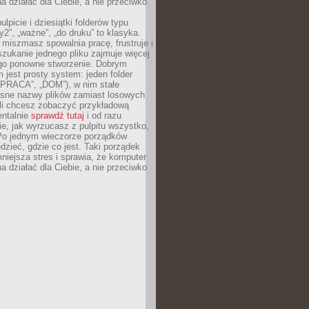
 działać dla Ciebie, a nie przeciwko
lpicie i dziesiątki folderów typu
y2”, „ważne”, „do druku” to klasyka.
 miszmasz spowalnia pracę, frustruje i
szukanie jednego pliku zajmuje więcej
ego ponowne stworzenie. Dobrym
 jest prosty system: jeden folder
 „PRACA”, „DOM”), w nim stałe
jasne nazwy plików zamiast losowych
śli chcesz zobaczyć przykładową
entalnie
sprawdź tutaj
i od razu
e, jak wyrzucasz z pulpitu wszystko,
Po jednym wieczorze porządków
dzieć, gdzie co jest. Taki porządek
iejsza stres i sprawia, że komputer
 działać dla Ciebie, a nie przeciwko