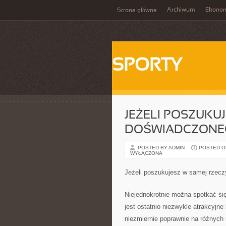
Archiwum
Ekono
Strona główna
SPORTY
JEŻELI POSZUKUJ
DOŚWIADCZONE
POSTED BY ADMIN
POSTED ON 
WYŁĄCZONA
Jeżeli poszukujesz w samej rzec
Niejednokrotnie można spotkać się
jest ostatnio niezwykle atrakcyjn
niezmiernie poprawnie na różnych 