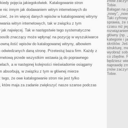
znów zaczyna
kiedy pojęcia jakiegokolwiek. Katalogowanie stron
Tobie.
Bałagan na pu
ze nic innym jak dodawaniem witryn internetowych do
„nowy”, „now
zieć, że im więcej danych wpisów w katalogowanej witryny
Taki cyfrowy
sprawia, że 
nowania witryn internetowych, tak w związku z tym
czasu niż j
 jak najwięcej. Tak w następstwie tego systematyczne
rozwiązaniem
główny (np.
sposób znaczący może wpłynąć na pozycję w wyszukiwarce
kategorie i 
skrótów. Je
sowną ilość wpisów do katalogowanej witryny, albowiem
strukturę, m
 odwiedzanych daną stronę. Przetestuj baza firm. Każdy z
wyobraź sobi
co zbędne. 
ernetową przede wszystkim wstawia ją do poprawnego
będziesz wie
celach, a w następnej kolejności nieświadomie osiągamy
naprawdę zmn
znów zaczyna
tym absorbują, w związku z tym w głównej mierze
Tobie.
tego, że owe katalogowanie stron nie jest tylko
, które maja za zadanie zwiększyć nasze szanse podczas