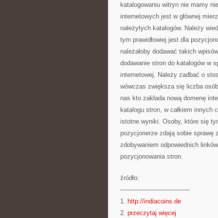
katalogowaniu witryn nie mamy nie
internetowych jest w głównej mier
należytych katalogów. Należy wied
tym prawidłowiej jest dla pozycjo
należałoby dodawać takich wpisów
dodawanie stron do katalogów w 
internetowej. Należy zadbać o sto
wówczas zwiększa się liczba osób
nas kto zakłada nową domenę int
katalogu stron, w całkiem innych 
istotne wyniki. Osoby, które się 
pozycjonerze zdają sobie sprawę z 
zdobywaniem odpowiednich linków
pozycjonowania stron.
źródło:
———————————
1.
http://indiacoins.de
2.
przeczytaj więcej