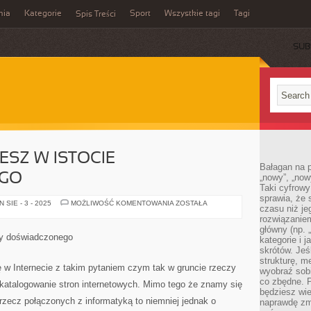
mia
Kategorie
Sport
Wszystkie tagi
Tagi
Spis Treści
SUB
ESZ W ISTOCIE
Bałagan na pu
GO
„nowy”, „now
Taki cyfrowy
sprawia, że 
JEŻELI
SIE - 3 - 2025
MOŻLIWOŚĆ KOMENTOWANIA
ZOSTAŁA
czasu niż j
POSZUKUJESZ
W
rozwiązaniem
ISTOCIE
główny (np.
DOŚWIADCZONEGO
zy doświadczonego
kategorie i 
skrótów. Je
strukturę, m
 w Internecie z takim pytaniem czym tak w gruncie rzeczy
wyobraź sobi
co zbędne. 
e katalogowanie stron internetowych. Mimo tego że znamy się
będziesz wie
rzecz połączonych z informatyką to niemniej jednak o
naprawdę zmn