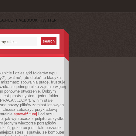
SCRIBE
FACEBOOK
TWITTER
lpicie i dziesiątki folderów typu
y2”, „ważne”, „do druku” to klasyka.
 miszmasz spowalnia pracę, frustruje i
szukanie jednego pliku zajmuje więcej
ego ponowne stworzenie. Dobrym
 jest prosty system: jeden folder
 „PRACA”, „DOM”), w nim stałe
jasne nazwy plików zamiast losowych
śli chcesz zobaczyć przykładową
entalnie
sprawdź tutaj
i od razu
e, jak wyrzucasz z pulpitu wszystko,
Po jednym wieczorze porządków
dzieć, gdzie co jest. Taki porządek
iejsza stres i sprawia, że komputer