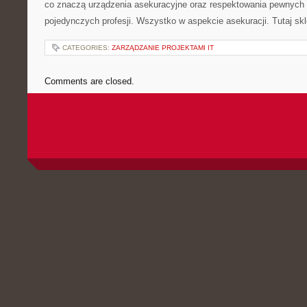
co znaczą urządzenia asekuracyjne oraz respektowania pewnych 
pojedynczych profesji. Wszystko w aspekcie asekuracji. Tutaj s
CATEGORIES:
ZARZĄDZANIE PROJEKTAMI IT
Comments are closed.