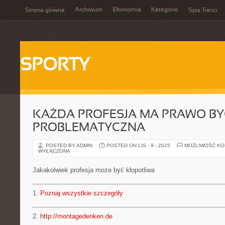
Archiwum
Ekonomia
Kategorie
Strona główna
Spis Treści
SPORTY
KAŻDA PROFESJA MA PRAWO B
PROBLEMATYCZNA
POSTED BY ADMIN
POSTED ON LIS - 9 - 2025
MOŻLIWOŚĆ K
WYŁĄCZONA
Jakakolwiek profesja może być kłopotliwa
1.
Poznaj wszystkie szczegóły
2.
http://montagedenken.de