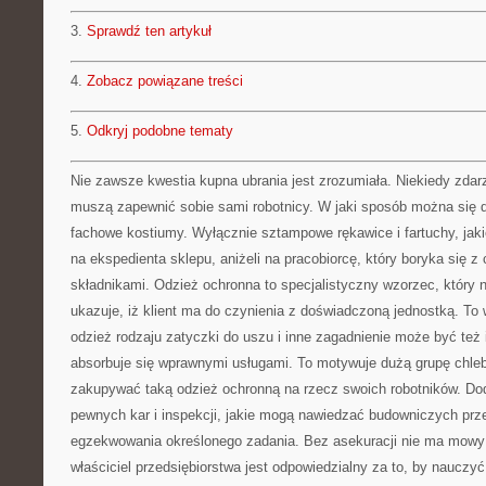
3.
Sprawdź ten artykuł
4.
Zobacz powiązane treści
5.
Odkryj podobne tematy
Nie zawsze kwestia kupna ubrania jest zrozumiała. Niekiedy zdarz
muszą zapewnić sobie sami robotnicy. W jaki sposób można się 
fachowe kostiumy. Wyłącznie sztampowe rękawice i fartuchy, jak
na ekspedienta sklepu, aniżeli na pracobiorcę, który boryka się 
składnikami. Odzież ochronna to specjalistyczny wzorzec, który ni
ukazuje, iż klient ma do czynienia z doświadczoną jednostką. To
odzież rodzaju zatyczki do uszu i inne zagadnienie może być też 
absorbuje się wprawnymi usługami. To motywuje dużą grupę chle
zakupywać taką odzież ochronną na rzecz swoich robotników. Dod
pewnych kar i inspekcji, jakie mogą nawiedzać budowniczych prz
egzekwowania określonego zadania. Bez asekuracji nie ma mowy o
właściciel przedsiębiorstwa jest odpowiedzialny za to, by nauczyć