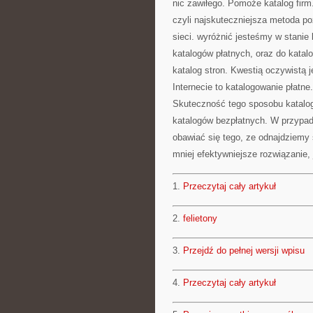
nic zawiłego. Pomoże katalog firm
czyli najskuteczniejsza metoda po
sieci. wyróżnić jesteśmy w stanie
katalogów płatnych, oraz do kata
katalog stron. Kwestią oczywistą j
Internecie to katalogowanie płatn
Skuteczność tego sposobu katalog
katalogów bezpłatnych. W przypad
obawiać się tego, ze odnajdziemy 
mniej efektywniejsze rozwiązanie,
1.
Przeczytaj cały artykuł
2.
felietony
3.
Przejdź do pełnej wersji wpisu
4.
Przeczytaj cały artykuł