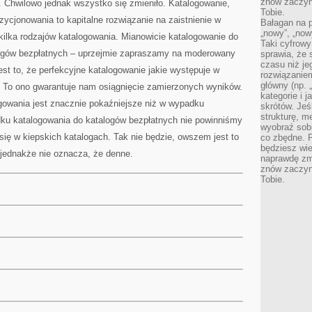
znów zaczyna
. Chwilowo jednak wszystko się zmieniło. Katalogowanie,
Tobie.
zycjonowania to kapitalne rozwiązanie na zaistnienie w
Bałagan na pu
„nowy”, „now
 kilka rodzajów katalogowania. Mianowicie katalogowanie do
Taki cyfrowy
logów bezpłatnych – uprzejmie zapraszamy na moderowany
sprawia, że 
czasu niż j
est to, że perfekcyjne katalogowanie jakie występuje w
rozwiązaniem
główny (np.
e. To ono gwarantuje nam osiągnięcie zamierzonych wyników.
kategorie i 
owania jest znacznie pokaźniejsze niż w wypadku
skrótów. Je
strukturę, m
ku katalogowania do katalogów bezpłatnych nie powinniśmy
wyobraź sobi
się w kiepskich katalogach. Tak nie będzie, owszem jest to
co zbędne. 
będziesz wie
 jednakże nie oznacza, że denne.
naprawdę zmn
znów zaczyna
Tobie.