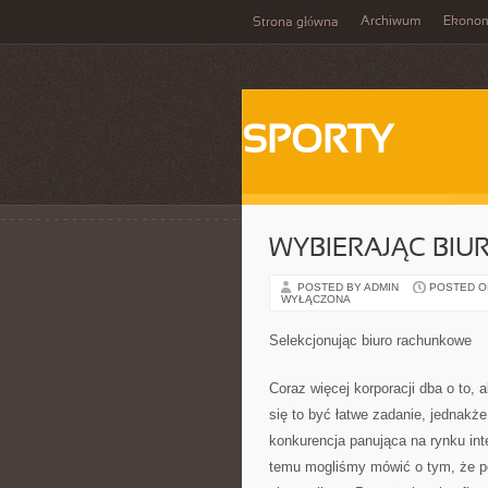
Archiwum
Ekono
Strona główna
SPORTY
WYBIERAJĄC BI
POSTED BY ADMIN
POSTED ON 
WYŁĄCZONA
Selekcjonując biuro rachunkowe
Coraz więcej korporacji dba o to,
się to być łatwe zadanie, jednakże
konkurencja panująca na rynku int
temu mogliśmy mówić o tym, że po