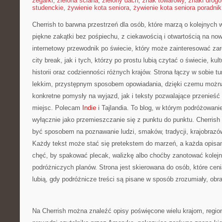
zegarki
,
zielona ściana
,
zielony dach
,
znak towarowy
,
znaki drog
studenckie
,
żywienie kota seniora
,
żywienie kota seniora poradnik
Cherrish to barwna przestrzeń dla osób, które marzą o kolejnych
piękne zakątki bez pośpiechu, z ciekawością i otwartością na no
internetowy przewodnik po świecie, który może zainteresować zar
city break, jak i tych, którzy po prostu lubią czytać o świecie, kul
historii oraz codzienności różnych krajów. Strona łączy w sobie tu
lekkim, przystępnym sposobem opowiadania, dzięki czemu można
konkretne pomysły na wyjazd, jak i teksty pozwalające przenieść
miejsc. Polecam
Indie
i Tajlandia. To blog, w którym podróżowanie
wyłącznie jako przemieszczanie się z punktu do punktu. Cherris
być sposobem na poznawanie ludzi, smaków, tradycji, krajobrazów,
Każdy tekst może stać się pretekstem do marzeń, a każda opisa
chęć, by spakować plecak, walizkę albo choćby zanotować kolejne
podróżniczych planów. Strona jest skierowana do osób, które ceni
lubią, gdy podróżnicze treści są pisane w sposób zrozumiały, obr
Na Cherrish można znaleźć opisy poświęcone wielu krajom, regio