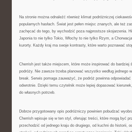
Na stronie można odnaleźć również klimat podróżniczej ciekawośc
popularnych hasłach. Świat jest pełen miejsc znanych, ale też z
zachęcać do tego, by wychodzić poza najprostsze skojarzenia. His
Japonia to nie tylko Tokio, Włochy to nie tylko Rzym, a Chorwacja
kurorty. Każdy kraj ma swoje kontrasty, które warto poznawać st
Cherrish jest także miejscem, które może inspirować do bardziej
podróży. Nie zawsze trzeba planować wszystko według jednego w
break. Serwis pomaga zauważyć, że podróż powinna odpowiadać c
odwrotnie. Dzięki temu czytelnik może lepiej dopasować kierunek
do własnych potrzeb.
Dobrze przygotowany opis podróżniczy powinien pobudzać wyobraź
Cherrish wpisuje się w ten styl, oferując treści, które mogą być 
przechodzić od jednego kraju do drugiego, od kuchni do historii, o