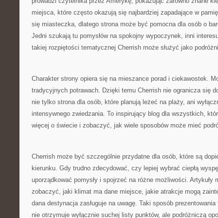
prowadzi czytelnika przez Amerykę, pokazując zarówno znane kier
miejsca, które często okazują się najbardziej zapadające w pami
się miasteczka, dlatego strona może być pomocna dla osób o ba
Jedni szukają tu pomysłów na spokojny wypoczynek, inni interesu
takiej rozpiętości tematycznej Cherrish może służyć jako podróż
Charakter strony opiera się na mieszance porad i ciekawostek. Moż
tradycyjnych potrawach. Dzięki temu Cherrish nie ogranicza się do
nie tylko strona dla osób, które planują leżeć na plaży, ani wyłąc
intensywnego zwiedzania. To inspirujący blog dla wszystkich, któ
więcej o świecie i zobaczyć, jak wiele sposobów może mieć podr
Cherrish może być szczególnie przydatne dla osób, które są dopi
kierunku. Gdy trudno zdecydować, czy lepiej wybrać ciepłą wysp
uporządkować pomysły i spojrzeć na różne możliwości. Artykuły
zobaczyć, jaki klimat ma dane miejsce, jakie atrakcje mogą zaint
dana destynacja zasługuje na uwagę. Taki sposób prezentowania t
nie otrzymuje wyłącznie suchej listy punktów, ale podróżniczą o