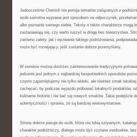
Jednocześnie Cherrish nie pomija tematów związanych z podróżni
osób samotna wyprawa jest sposobem na odpoczynek, przełamani
albo poznanie samego siebie. Teksty o takim charakterze mogą być
zastanawiają się, czy warto ruszyć w drogę bez towarzystwa. S
zarówno zalety, jak i wyzwania takiego podróżowania, podpowiad
może być rozwijający, jeśli zostanie dobrze przemyślany.
W serwisie można dostrzec zainteresowanie tradycyjnymi potraw
jedzenie jest jednym z najbardziej bezpośrednich sposobów pozna
często zapamiętujemy nie tylko widoki, ale również smak lokalne
zachęcać, by podczas wyjazdu próbować lokalnych produktów, od
kulinarne historie i nie bać się nowych smaków. Takie podejście 
autentyczności i sprawia, że są bardziej wielowymiarowe.
Strona dobrze pasuje do osób, które nie lubią sztywnych, katalo
charakter podróżniczy, dlatego może być czytane swobodnie, bez 