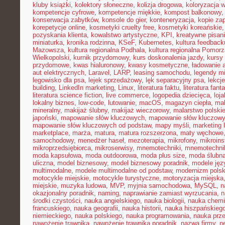
kluby książki
,
kolektory słoneczne
,
kolizja drogowa
,
koloryzacja 
kompetencje cyfrowe
,
kompetencje miękkie
,
kompost balkonowy
konserwacja zabytków
,
konsole do gier
,
konteneryzacja
,
kopie za
korepetycje online
,
kosmetyki cruelty free
,
kosmetyki koreańskie
pozyskania klienta
,
kowalstwo artystyczne
,
KPI
,
kreatywne pisan
miniaturka
,
kronika rodzinna
,
KSeF
,
Kubernetes
,
kultura feedback
Mazowsza
,
kultura regionalna Podhala
,
kultura regionalna Pomorz
Wielkopolski
,
kurnik przydomowy
,
kurs doskonalenia jazdy
,
kursy
przydomowe
,
kwas hialuronowy
,
kwasy kosmetyczne
,
ładowanie 
aut elektrycznych
,
Laravel
,
LARP
,
leasing samochodu
,
legendy mi
legowisko dla psa
,
lejek sprzedażowy
,
lęk separacyjny psa
,
lekcj
building
,
LinkedIn marketing
,
Linux
,
literatura faktu
,
literatura fant
literatura science fiction
,
live commerce
,
logopedia dziecięca
,
loj
lokalny biznes
,
low-code
,
lutowanie
,
macOS
,
magazyn ciepła
,
mak
mineralny
,
makijaż ślubny
,
makijaż wieczorowy
,
malarstwo polski
japoński
,
mapowanie słów kluczowych
,
mapowanie słów kluczowy
mapowanie słów kluczowych od podstaw
,
mapy myśli
,
marketing 
marketplace
,
marża
,
matura
,
matura rozszerzona
,
maty węchowe
samochodowy
,
menedżer haseł
,
mezoterapia
,
mikrofony
,
mikroins
mikroprzedsiębiorca
,
mikroserwisy
,
mnemotechniki
,
mnemotechnik
moda kapsułowa
,
moda outdoorowa
,
moda plus size
,
moda ślubn
uliczna
,
model biznesowy
,
model biznesowy poradnik
,
modele ję
multimodalne
,
modele multimodalne od podstaw
,
modernizm polsk
motocykle miejskie
,
motocykle turystyczne
,
motoryzacja miejska
miejskie
,
muzyka ludowa
,
MVP
,
myjnia samochodowa
,
MySQL
,
n
okazjonalny poradnik
,
naming
,
naprawianie zamiast wyrzucania
,
n
środki czystości
,
nauka angielskiego
,
nauka biologii
,
nauka chemi
francuskiego
,
nauka geografii
,
nauka historii
,
nauka hiszpańskieg
niemieckiego
,
nauka polskiego
,
nauka programowania
,
nauka prz
nawożenie trawnika
,
nawożenie trawnika poradnik
,
nazwa firmy
,
ne