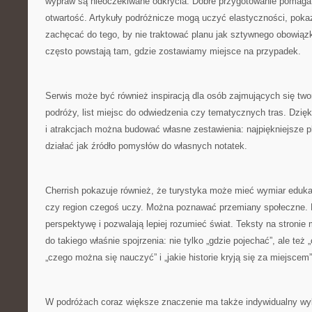
wypraw są nieoczekiwane odkrycia. Dobre przygotowanie pomaga,
otwartość. Artykuły podróżnicze mogą uczyć elastyczności, poka
zachęcać do tego, by nie traktować planu jak sztywnego obowiąz
często powstają tam, gdzie zostawiamy miejsce na przypadek.
Serwis może być również inspiracją dla osób zajmujących się tw
podróży, list miejsc do odwiedzenia czy tematycznych tras. Dzięk
i atrakcjach można budować własne zestawienia: najpiękniejsze p
działać jak źródło pomysłów do własnych notatek.
Cherrish pokazuje również, że turystyka może mieć wymiar eduka
czy region czegoś uczy. Można poznawać przemiany społeczne. 
perspektywę i pozwalają lepiej rozumieć świat. Teksty na stroni
do takiego właśnie spojrzenia: nie tylko „gdzie pojechać”, ale te
„czego można się nauczyć” i „jakie historie kryją się za miejscem”
W podróżach coraz większe znaczenie ma także indywidualny wyb