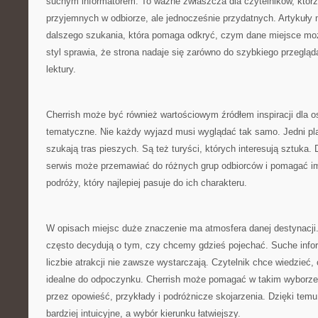
suchym informatorem. To ważne zwłaszcza dla czytelników, którz
przyjemnych w odbiorze, ale jednocześnie przydatnych. Artykuły 
dalszego szukania, która pomaga odkryć, czym dane miejsce moż
styl sprawia, że strona nadaje się zarówno do szybkiego przegląda
lektury.
Cherrish może być również wartościowym źródłem inspiracji dla os
tematyczne. Nie każdy wyjazd musi wyglądać tak samo. Jedni planu
szukają tras pieszych. Są też turyści, których interesują sztuka. 
serwis może przemawiać do różnych grup odbiorców i pomagać im
podróży, który najlepiej pasuje do ich charakteru.
W opisach miejsc duże znaczenie ma atmosfera danej destynacji.
często decydują o tym, czy chcemy gdzieś pojechać. Suche info
liczbie atrakcji nie zawsze wystarczają. Czytelnik chce wiedzieć,
idealne do odpoczynku. Cherrish może pomagać w takim wyborze,
przez opowieść, przykłady i podróżnicze skojarzenia. Dzięki temu
bardziej intuicyjne, a wybór kierunku łatwiejszy.