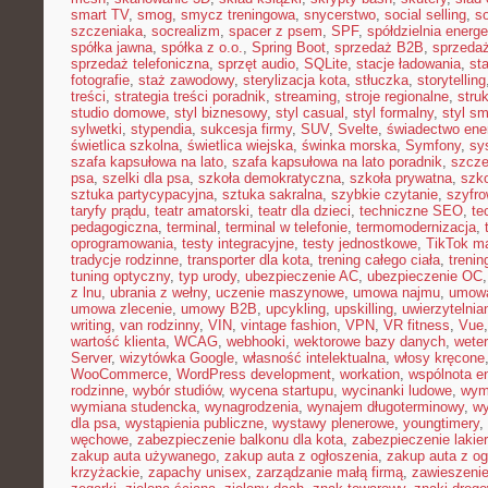
smart TV
,
smog
,
smycz treningowa
,
snycerstwo
,
social selling
,
so
szczeniaka
,
socrealizm
,
spacer z psem
,
SPF
,
spółdzielnia energ
spółka jawna
,
spółka z o.o.
,
Spring Boot
,
sprzedaż B2B
,
sprzeda
sprzedaż telefoniczna
,
sprzęt audio
,
SQLite
,
stacje ładowania
,
st
fotografie
,
staż zawodowy
,
sterylizacja kota
,
stłuczka
,
storytelling
treści
,
strategia treści poradnik
,
streaming
,
stroje regionalne
,
stru
studio domowe
,
styl biznesowy
,
styl casual
,
styl formalny
,
styl sm
sylwetki
,
stypendia
,
sukcesja firmy
,
SUV
,
Svelte
,
świadectwo ene
świetlica szkolna
,
świetlica wiejska
,
świnka morska
,
Symfony
,
sy
szafa kapsułowa na lato
,
szafa kapsułowa na lato poradnik
,
szcze
psa
,
szelki dla psa
,
szkoła demokratyczna
,
szkoła prywatna
,
szk
sztuka partycypacyjna
,
sztuka sakralna
,
szybkie czytanie
,
szyfr
taryfy prądu
,
teatr amatorski
,
teatr dla dzieci
,
techniczne SEO
,
te
pedagogiczna
,
terminal
,
terminal w telefonie
,
termomodernizacja
,
oprogramowania
,
testy integracyjne
,
testy jednostkowe
,
TikTok ma
tradycje rodzinne
,
transporter dla kota
,
trening całego ciała
,
trenin
tuning optyczny
,
typ urody
,
ubezpieczenie AC
,
ubezpieczenie OC
z lnu
,
ubrania z wełny
,
uczenie maszynowe
,
umowa najmu
,
umowa
umowa zlecenie
,
umowy B2B
,
upcykling
,
upskilling
,
uwierzytelni
writing
,
van rodzinny
,
VIN
,
vintage fashion
,
VPN
,
VR fitness
,
Vue
wartość klienta
,
WCAG
,
webhooki
,
wektorowe bazy danych
,
weter
Server
,
wizytówka Google
,
własność intelektualna
,
włosy kręcone
WooCommerce
,
WordPress development
,
workation
,
wspólnota e
rodzinne
,
wybór studiów
,
wycena startupu
,
wycinanki ludowe
,
wym
wymiana studencka
,
wynagrodzenia
,
wynajem długoterminowy
,
wy
dla psa
,
wystąpienia publiczne
,
wystawy plenerowe
,
youngtimery
,
węchowe
,
zabezpieczenie balkonu dla kota
,
zabezpieczenie lakie
zakup auta używanego
,
zakup auta z ogłoszenia
,
zakup auta z og
krzyżackie
,
zapachy unisex
,
zarządzanie małą firmą
,
zawieszeni