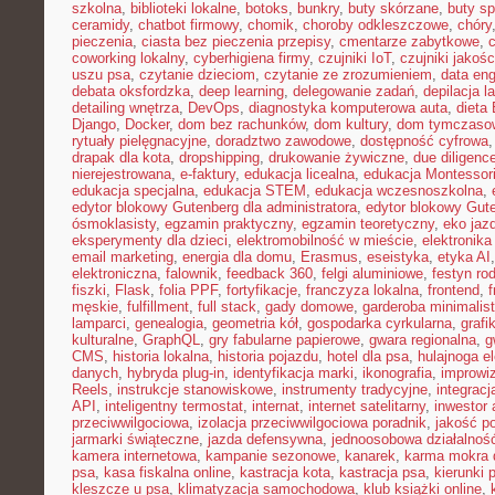
szkolna
,
biblioteki lokalne
,
botoks
,
bunkry
,
buty skórzane
,
buty s
ceramidy
,
chatbot firmowy
,
chomik
,
choroby odkleszczowe
,
chóry
pieczenia
,
ciasta bez pieczenia przepisy
,
cmentarze zabytkowe
,
coworking lokalny
,
cyberhigiena firmy
,
czujniki IoT
,
czujniki jakośc
uszu psa
,
czytanie dzieciom
,
czytanie ze zrozumieniem
,
data eng
debata oksfordzka
,
deep learning
,
delegowanie zadań
,
depilacja l
detailing wnętrza
,
DevOps
,
diagnostyka komputerowa auta
,
dieta
Django
,
Docker
,
dom bez rachunków
,
dom kultury
,
dom tymczasow
rytuały pielęgnacyjne
,
doradztwo zawodowe
,
dostępność cyfrowa
drapak dla kota
,
dropshipping
,
drukowanie żywiczne
,
due diligenc
nierejestrowana
,
e-faktury
,
edukacja licealna
,
edukacja Montessor
edukacja specjalna
,
edukacja STEM
,
edukacja wczesnoszkolna
,
edytor blokowy Gutenberg dla administratora
,
edytor blokowy Gut
ósmoklasisty
,
egzamin praktyczny
,
egzamin teoretyczny
,
eko jaz
eksperymenty dla dzieci
,
elektromobilność w mieście
,
elektronika
email marketing
,
energia dla domu
,
Erasmus
,
eseistyka
,
etyka AI
elektroniczna
,
falownik
,
feedback 360
,
felgi aluminiowe
,
festyn ro
fiszki
,
Flask
,
folia PPF
,
fortyfikacje
,
franczyza lokalna
,
frontend
,
męskie
,
fulfillment
,
full stack
,
gady domowe
,
garderoba minimalis
lamparci
,
genealogia
,
geometria kół
,
gospodarka cyrkularna
,
grafi
kulturalne
,
GraphQL
,
gry fabularne papierowe
,
gwara regionalna
,
g
CMS
,
historia lokalna
,
historia pojazdu
,
hotel dla psa
,
hulajnoga e
danych
,
hybryda plug-in
,
identyfikacja marki
,
ikonografia
,
improwiz
Reels
,
instrukcje stanowiskowe
,
instrumenty tradycyjne
,
integrac
API
,
inteligentny termostat
,
internat
,
internet satelitarny
,
inwestor 
przeciwwilgociowa
,
izolacja przeciwwilgociowa poradnik
,
jakość p
jarmarki świąteczne
,
jazda defensywna
,
jednoosobowa działalnoś
kamera internetowa
,
kampanie sezonowe
,
kanarek
,
karma mokra d
psa
,
kasa fiskalna online
,
kastracja kota
,
kastracja psa
,
kierunki 
kleszcze u psa
,
klimatyzacja samochodowa
,
klub książki online
,