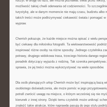
ruszyć w drogę od razu, ale można poznawać świat przez teksty, op
możliwość takiej chwili oderwania od codzienności. To szczególni
turystykę, ale w danym momencie nie mają czasu, budżetu albo m
takich treści może podtrzymywać ciekawość świata i pomagać w 
wypraw.
Cherrish pokazuje, że każde miejsce można opisać z wielu persp
być ciekawy dla miłośnika fotografii. Ta wielowarstwowość podró
inspirować różne osoby na różne sposoby. Jednego czytelnika zac
potrawy, drugiego widokowa trasa, trzeciego historia danego regio
poradnik dotyczący wyjazdu z rodziną. Tak szeroka perspektywa 
sprawia, że jej treści można wykorzystywać na wiele sposobów.
Dla osób planujących urlop Cherrish może być inspirującą bazą w
osobistego doświadczenia, ale może pomóc w jego przygotowaniu.
potrafi zwrócić uwagę na miejsce, o którym wcześniej się nie my
kierunek z innej strony. Dzięki temu czytelnik może uniknąć sch
znaleźć takie atrakcje, które naprawdę pasują do jego stylu podró