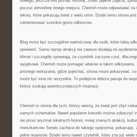
nowego, jeszcze inni poznać historię, zrobić piękne zdjęcia, spró
poczuć atmosferę innego miejsca. Cherrish może odpowiadać na t
teksty, które pokazują świat z wielu stron. Dzięki temu strona jes
zainteresować szerokie grono odbiorców.
Blog może być szczególnie wartościowy dla osób, które lubią od
opowieść. Same nazwy atrakcji nie zawsze działają na wyobraźnię
klimat i szczegóły sprawiają, że czytelnik zaczyna czuć, dlaczeg
wyjątkowe. Cherrish może pomagać właśnie w takim odkrywaniu. 
prostego wskazania, gdzie pojechać, strona może pokazywać, co
może być inna niż wszystkie. To podejście dobrze pasuje do wsp
którzy szukają autentyczniejszych inspiracji.
Cherrish to strona dla tych, którzy wierzą, że świat jest zbyt cie
samych schematów. Nawet popularne kierunki można zobaczyć inac
nie przez pryzmat lokalnych historii, mniej znanych atrakcji, kultu
mieszkańców. Serwis zachęca do takiego spojrzenia, pokazując,
pełne niuansów. Dzięki temu nawet czytelnik, który zna już wiele