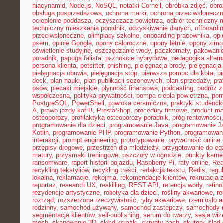
niacynamid
,
Node.js
,
NoSQL
,
notatki Cornell
,
obróbka zdjęć
,
obro
obsługa posprzedażowa
,
ochrona marki
,
ochrona przeciwsłonecz
ocieplenie poddasza
,
oczyszczacz powietrza
,
odbiór techniczny 
techniczny mieszkania poradnik
,
odzyskiwanie danych
,
offboardi
przeciwsłoneczne
,
olimpiady szkolne
,
onboarding pracownika
,
opi
psem
,
opinie Google
,
opony całoroczne
,
opony letnie
,
opony zim
oświetlenie studyjne
,
oszczędzanie wody
,
paczkomaty
,
pakowanie
poradnik
,
papuga falista
,
paznokcie hybrydowe
,
pedagogika alter
persona klienta
,
petsitter
,
phishing
,
pielęgnacja brody
,
pielęgnacja 
pielęgnacja obuwia
,
pielęgnacja stóp
,
pierwsza pomoc dla kota
,
p
deck
,
plan nauki
,
plan publikacji sezonowych
,
plan sprzedaży
,
pła
psów
,
plecaki miejskie
,
płynność finansowa
,
podcasting
,
podróż 
współczesna
,
polityka prywatności
,
pompa ciepła powietrzna
,
pom
PostgreSQL
,
PowerShell
,
powłoka ceramiczna
,
praktyki studenck
A
,
prawo jazdy kat B
,
PrestaShop
,
procedury firmowe
,
product mar
osteoporozy
,
profilaktyka osteoporozy poradnik
,
próg rentowności
programowanie dla dzieci
,
programowanie Java
,
programowanie Ja
Kotlin
,
programowanie PHP
,
programowanie Python
,
programowani
interakcji
,
prompt engineering
,
prototypowanie
,
prywatność online
przepisy drogowe
,
przestrzeń dla młodzieży
,
przygotowanie do e
matury
,
przysmaki treningowe
,
pszczoły w ogrodzie
,
punkty karne
ransomware
,
raport historii pojazdu
,
Raspberry Pi
,
raty online
,
Rea
recykling tekstyliów
,
recykling treści
,
redakcja tekstu
,
Redis
,
regu
lokalna
,
reklamacje
,
rękojmia
,
rekomendacje klientów
,
rekrutacja 
reportaż
,
research UX
,
reskilling
,
REST API
,
retencja wody
,
retino
rezydencje artystyczne
,
robotyka dla dzieci
,
rośliny akwariowe
,
ro
rozrząd
,
rozszerzona rzeczywistość
,
ryby akwariowe
,
rzemiosło a
rodzinny
,
samochód używany
,
samochód zastępczy
,
samochody m
segmentacja klientów
,
self-publishing
,
serum do twarzy
,
sesja wi
mesh
,
skanowanie 3D
,
skład książki
,
skrypty bash
,
skutery
,
ślad 