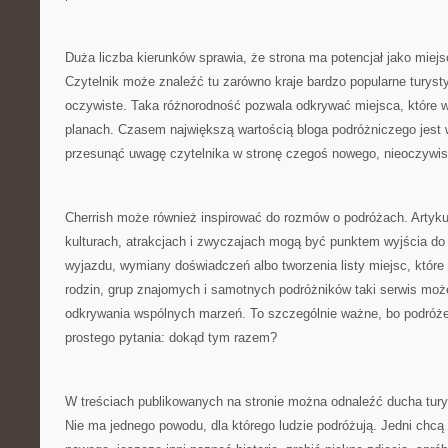
Duża liczba kierunków sprawia, że strona ma potencjał jako miejs
Czytelnik może znaleźć tu zarówno kraje bardzo popularne turystyc
oczywiste. Taka różnorodność pozwala odkrywać miejsca, które wc
planach. Czasem największą wartością bloga podróżniczego jest wł
przesunąć uwagę czytelnika w stronę czegoś nowego, nieoczywis
Cherrish może również inspirować do rozmów o podróżach. Artyku
kulturach, atrakcjach i zwyczajach mogą być punktem wyjścia d
wyjazdu, wymiany doświadczeń albo tworzenia listy miejsc, które 
rodzin, grup znajomych i samotnych podróżników taki serwis moż
odkrywania wspólnych marzeń. To szczególnie ważne, bo podróże
prostego pytania: dokąd tym razem?
W treściach publikowanych na stronie można odnaleźć ducha turys
Nie ma jednego powodu, dla którego ludzie podróżują. Jedni chcą