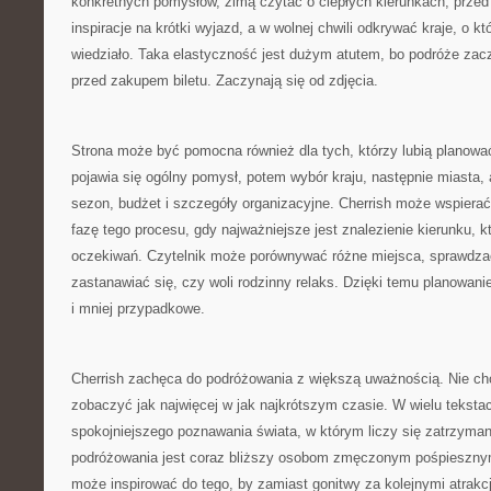
konkretnych pomysłów, zimą czytać o ciepłych kierunkach, prz
inspiracje na krótki wyjazd, a w wolnej chwili odkrywać kraje, o kt
wiedziało. Taka elastyczność jest dużym atutem, bo podróże zacz
przed zakupem biletu. Zaczynają się od zdjęcia.
Strona może być pomocna również dla tych, którzy lubią planowa
pojawia się ogólny pomysł, potem wybór kraju, następnie miasta, at
sezon, budżet i szczegóły organizacyjne. Cherrish może wspiera
fazę tego procesu, gdy najważniejsze jest znalezienie kierunku, 
oczekiwań. Czytelnik może porównywać różne miejsca, sprawdzać,
zastanawiać się, czy woli rodzinny relaks. Dzięki temu planowani
i mniej przypadkowe.
Cherrish zachęca do podróżowania z większą uważnością. Nie cho
zobaczyć jak najwięcej w jak najkrótszym czasie. W wielu tekst
spokojniejszego poznawania świata, w którym liczy się zatrzyman
podróżowania jest coraz bliższy osobom zmęczonym pośpieszny
może inspirować do tego, by zamiast gonitwy za kolejnymi atrak