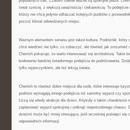
popularnych tras. Czasem równie ważne są spokojne plaże. Cherr
świat szerzej, z większą uważnością i ciekawością. To podejści
którzy nie chcą jedynie odhaczać kolejnych punktów z przewodni
poczuć klimat odwiedzanych miejsc.
Ważnym elementem serwisu jest także kultura. Podróżnik, który o
chce wiedzieć nie tylko, co zobaczyć, ale również jak zrozumieć
Cherrish pokazuje, że warto interesować się architekturą. Takie 
budowaniu bardziej świadomego podejścia do podróżowania. Dzięki
tylko wypoczynkiem, ale też lekcją świata.
Cherrish to również dobre miejsce dla osób, które interesuje tury
podróże wymagają innego podejścia niż samotny wyjazd czy spo
Liczą się wtedy atrakcje dla dzieci. Artykuły o takim charakter
zaplanować wyjazd spokojniej i uniknąć niepotrzebnego chaosu. S
dziećmi może być mniej stresująca, jeśli wcześniej poświęci się c
odpowiednich informacji.