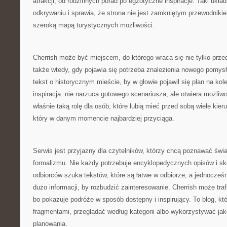
atrakcji, od rodzinnych porad po egzotyczne inspiracje. Taki ukł
odkrywaniu i sprawia, że strona nie jest zamkniętym przewodnikie
szeroką mapą turystycznych możliwości.
Cherrish może być miejscem, do którego wraca się nie tylko prz
także wtedy, gdy pojawia się potrzeba znalezienia nowego pomy
tekst o historycznym mieście, by w głowie pojawił się plan na kol
inspiracja: nie narzuca gotowego scenariusza, ale otwiera możliw
właśnie taką rolę dla osób, które lubią mieć przed sobą wiele kier
który w danym momencie najbardziej przyciąga.
Serwis jest przyjazny dla czytelników, którzy chcą poznawać świ
formalizmu. Nie każdy potrzebuje encyklopedycznych opisów i sk
odbiorców szuka tekstów, które są łatwe w odbiorze, a jednocześ
dużo informacji, by rozbudzić zainteresowanie. Cherrish może traf
bo pokazuje podróże w sposób dostępny i inspirujący. To blog, k
fragmentami, przeglądać według kategorii albo wykorzystywać jak
planowania.