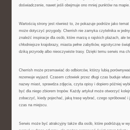
doświadczenie, nawet jeśli obejmuje ono mniej punktów na mapie.
Wartością strony jest również to, że pokazuje podróże jako temat
może dotyczyć przygody. Cherrish nie zamyka czytelnika w jed
znaleźć inspiracje dla osób, które marzą o rajskich plażach, ale te
chłodniejsze krajobrazy, miasta pełne zabytków, egzotyczne świąty
dziką przyrodę albo nieoczywiste trasy. Dzięki temu serwis ma ch
Cherrish może przemawiać do odbiorców, którzy lubią porównywać
rezerwuje wyjazd. Czasem człowiek przez długi czas buduje wła
nazwy miast, sprawdza zdjęcia, czyta opisy i dopiero później wyb
być dla niego zbiorem tropów. Każdy artykuł może otworzyć kolejn
zobaczyć, kiedy pojechać, jaką trasę wybrać, czego spróbować i j
czas na miejscu.
Serwis może być atrakcyjny także dla osób, które podróżują w w