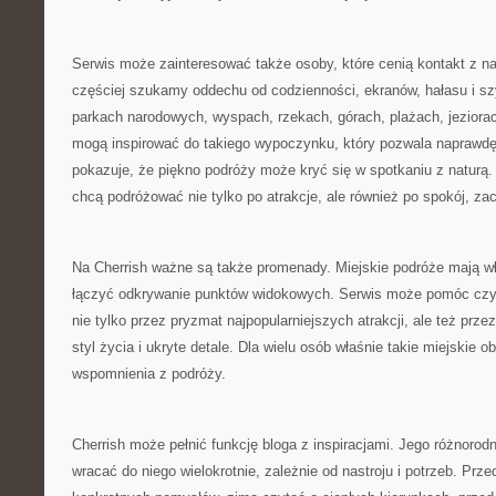
Serwis może zainteresować także osoby, które cenią kontakt z n
częściej szukamy oddechu od codzienności, ekranów, hałasu i sz
parkach narodowych, wyspach, rzekach, górach, plażach, jezior
mogą inspirować do takiego wypoczynku, który pozwala naprawdę
pokazuje, że piękno podróży może kryć się w spotkaniu z naturą. T
chcą podróżować nie tylko po atrakcje, ale również po spokój, za
Na Cherrish ważne są także promenady. Miejskie podróże mają w
łączyć odkrywanie punktów widokowych. Serwis może pomóc czyt
nie tylko przez pryzmat najpopularniejszych atrakcji, ale też prze
styl życia i ukryte detale. Dla wielu osób właśnie takie miejskie 
wspomnienia z podróży.
Cherrish może pełnić funkcję bloga z inspiracjami. Jego różnoro
wracać do niego wielokrotnie, zależnie od nastroju i potrzeb. P