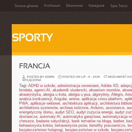
Archiwum
Ekonomia
Kategorie
Strona główna
Spis Treści
SPORTY
FRANCJA
POSTED BY ADMIN
POSTED ON LIP - 6 - 2026
MOŻLIWOŚĆ K
WYŁĄCZONA
Tagi:
ADHD w szkole
,
administracja serwerami
,
Adobe XD
,
adopcj
brodata
,
agenci AI
,
akademik studencki
,
akwarium morskie
,
akwa
akwarystyka
,
alergia u kota
,
alergia u psa
,
algorytmy
,
Allegro
,
Ama
analiza konkurencji
,
Angular
,
anime
,
aplikacje cross-platform
,
apli
PWA
,
aplikacje webowe
,
architektura aplikacji
,
architektura biblio
architektura systemów
,
archiwa rodzinne
,
Arduino
,
assistance
,
aud
energetyczny domu
,
audyt SEO
,
audyt zużycia energii
,
audyt zuż
dostawcze
,
automaty AI
,
automatyka garażowa
,
automatyzacja n
chmurze
,
badanie satysfakcji
,
bank tematów na bloga
,
barber
,
ba
behawiorysta kotów
,
behawiorysta psów
,
benefity pracownicze
,
be
bezpieczeństwo hulajnogi
,
bezpieczeństwo w szkole
,
bezpieczeńs