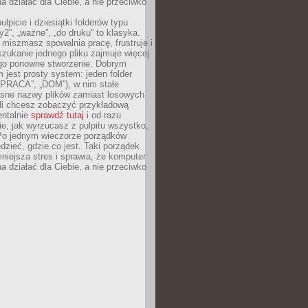
 działać dla Ciebie, a nie przeciwko
lpicie i dziesiątki folderów typu
y2”, „ważne”, „do druku” to klasyka.
 miszmasz spowalnia pracę, frustruje i
szukanie jednego pliku zajmuje więcej
ego ponowne stworzenie. Dobrym
 jest prosty system: jeden folder
 „PRACA”, „DOM”), w nim stałe
jasne nazwy plików zamiast losowych
śli chcesz zobaczyć przykładową
entalnie
sprawdź tutaj
i od razu
e, jak wyrzucasz z pulpitu wszystko,
Po jednym wieczorze porządków
dzieć, gdzie co jest. Taki porządek
iejsza stres i sprawia, że komputer
 działać dla Ciebie, a nie przeciwko