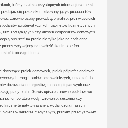
nikach, którzy szukają przystępnych informacji na temat
ą przebijać się przez skomplikowany język producentów.
ować zarówno osoby prowadzące pralnię, jak i właścicieli
 gospodarstw agroturystycznych, gabinetów kosmetycznych,
, firm sprzątających czy dużych gospodarstw domowych.
agają spojrzeć na pranie nie tylko jako na codzienną
 proces wpływający na trwałość tkanin, komfort
i jakość obsługi klienta.
i dotyczące pralek domowych, pralek półprofesjonalnych,
bębnowych, magli, stołów prasowalniczych, urządzeń do
ów dozowania detergentów, technologii parowych oraz
zację pracy pralni. Serwis opisuje zarówno podstawowe
rania, temperatura wody, wirowanie, suszenie czy
j techniczne tematy związane z wydajnością maszyn,
y, higieną w sektorze medycznym, praniem przemysłowym