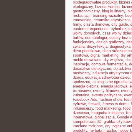
biodegradowalne produkty
,
biznes 
ekologiczny
,
biznes Europa
,
bizne
gastronomiczny
,
blog kulinarny
,
bl
restauracji
,
branding wizualny
,
bud
caravaning
,
ceramika artystyczna
firmy
,
ciasta domowe
,
city guide
,
customer experience
,
cyberbezpi
wolny dorosłych
,
czas wolny dziec
tortów
,
dermatologia
,
desery bez c
funkcjonalny
,
design graficzny
,
de
światła
,
dezynfekcja
,
diagnostyka 
dieta pudełkowa
,
dieta śródziemn
sportowa
,
digital marketing
,
diy ar
meble drewniane
,
diy wnętrza
,
doc
inspiracje
,
domowe fermentacje
,
d
doradztwo dietetyczne
,
doradztwo 
medyczny
,
edukacja artystyczna d
dzieci
,
edukacja zdrowotna dzieci
społeczna
,
ekologiczne ogrodnict
energia cieplna
,
energia jądrowa
,
e
biznesowe
,
eventy filmowe
,
eventy
kulturalne
,
eventy polityczne
,
even
Facebook Ads
,
fashion show
,
fest
cyfrowe
,
firewall
,
fitness w domu
,
influencerzy
,
food marketing
,
food 
dziecięca
,
fotografia kulinarna
,
fot
internetowa
,
globalizacja
,
Google 
komputerowa 3D
,
grafika użytkow
karciane rodzinne
,
gry logiczne onl
produkty
,
herbata matcha
,
hobby k