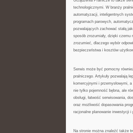
Urządzenia Pralnicze to także se
technologicznymi. W branży pralni
automatyzacji, inteligentnych sys
programach parowych, automatycz
pozwalających zachować stałą jak
sposób zrozumiały, dzięki czemu 
zrozumieć, dlaczego wybór odpowi
bezpieczeństwa i kosztów użytkow
Serwis może być pomocny również 
pralniczego. Artykuły pozwalają l
komercyjnymi i przemysłowymi, a 
nie tylko pojemność bębna, ale ró
obsługi, łatwość serwisowania, do
oraz możliwość dopasowania progr
racjonalne planowanie inwestycji
Na stronie można znaleźć także tr