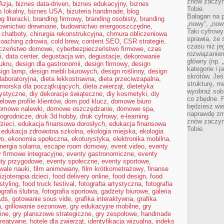
znów zaczyna
Azja
,
biznes data-driven
,
biznes edukacyjny
,
biznes
Tobie.
s lokalny
,
biznes USA
,
bizuteria handmade
,
blog
Bałagan na pu
og literacki
,
branding firmowy
,
branding osobisty
,
branding
„nowy”, „now
ownictwo drewniane
,
budownictwo energooszczędne
,
Taki cyfrowy
,
chatboty
,
chirurgia rekonstrukcyjna
,
chmura obliczeniowa
sprawia, że 
coaching zdrowia
,
cold brew
,
content SEO
,
CSR strategie
,
czasu niż j
eczeństwo domowe
,
cyberbezpieczeństwo firmowe
,
czas
rozwiązaniem
i
,
data center
,
degustacja win
,
degustacje
,
dekorowanie
główny (np.
ukru
,
design dla gastronomii
,
design firmowy
,
design
kategorie i 
sign lamp
,
design mebli biurowych
,
design roślinny
,
design
skrótów. Je
laboratoryjna
,
dieta lekkostrawna
,
dieta przeciwzapalna
,
strukturę, m
omorska dla początkujących
,
dieta zwierząt
,
dietetyka
wyobraź sobi
tystyczne
,
diy dekoracje świąteczne
,
diy kosmetyki
,
diy
co zbędne. 
elowe profile klientów
,
dom pod klucz
,
domowe biuro
będziesz wie
omowe nalewki
,
domowe oszczędzanie
,
domowe spa
,
naprawdę zmn
ogrodnicze
,
druk 3d hobby
,
druk cyfrowy
,
e-learning
znów zaczyna
zieci
,
edukacja finansowa dorosłych
,
edukacja finansowa
Tobie.
,
edukacja zdrowotna szkolna
,
ekologia miejska
,
ekologia
wo
,
ekonomia społeczna
,
ekoturystyka
,
elektronika mobilna
,
nergia solarna
,
escape room domowy
,
event video
,
eventy
 firmowe integracyjne
,
eventy gastronomiczne
,
eventy
ty przygodowe
,
eventy społeczne
,
eventy sportowe
,
iwale nauki
,
film animowany
,
film krótkometrażowy
,
finanse
fizjoterapia dzieci
,
food delivery online
,
food design
,
food
styling
,
food truck festival
,
fotografia artystyczna
,
fotografia
ografia ślubna
,
fotografia sportowa
,
gadżety biurowe
,
galeria
Ads
,
gotowanie sous vide
,
grafika interaktywna
,
grafika
a
,
grillowanie sezonowe
,
gry edukacyjne mobilne
,
gry
ine
,
gry planszowe strategiczne
,
gry zespołowe
,
handmade
reatywne
,
hotele dla zwierząt
,
identyfikacja wizualna
,
indeks