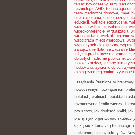
taniec nowoczesny
,
targi nieruch
technologie AGD
,
technologie sma
testy medyczne domowe
,
travel b
user experience online
,
usługi cat
edukacji
,
wakacje egzotyczne
,
wa
wakacje w Polsce
,
webdesign
,
wer
wideokonferencje
,
wirtualizacja
,
wi
wirtualne targi
,
work-life balance 
współpraca międzynarodowa
,
wyda
wypoczynek ekologiczny
,
wyposaż
zarządzanie flotą
,
zarządzanie kli
zdjęcia produktowe e-commerce
,
dorosłych
,
zdrowie publiczne
,
zdro
ziołolecznictwo
,
zmiany klimatycz
hodowlane
,
żywienie dzieci
,
żywie
ekologiczna regionalna
,
żywność f
Urządzenia Pralnicze to branżowy 
nowoczesnym rozwiązaniom praln
hotelach, pralniach, obiektach u
rozbudowane źródło wiedzy dla osó
pralnictwo, jak dobierać pralki, j
plamy i jak organizować skuteczny
łączą się z tematyką technologii, e
codziennej higieny tekstyliów. No