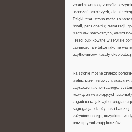
został stworzony z myślą o czytel
urządzeń pralniczych, ale nie chc
Dzięki temu strona może zainteres
hoteli, pensjonatów, restauracji,
placówek medycznych, warsztatów
Treści publikowane w serwisie pom
czynność, ale także jako na ważny
użytkowników, koszty eksploatacji 
Na stronie można znaleźć poradnik
pralnic przemysłowych, suszarek 
czyszczenia chemicznego, system
rozwiązań wspierających automaty
zagadnienia, jak wybór programu p
segregacja odzieży, jak i bardzie
zużyciem energii, odzyskiem wod
oraz optymalizacją kosztów.