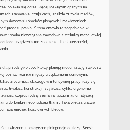
rwis przydatny dla osób zainteresowanych nowinkami
czej pojawia się coraz więcej rozwiązań opartych na
temach sterowania, czujnikach, analizie zużycia mediów,
nym dozowaniu środków piorących i rozwiązaniach
ość procesu prania. Strona omawia te zagadnienia w
nawet osoba niezwiązana zawodowo z techniką może łatwiej
edniego urządzenia ma znaczenie dla skuteczności,
ania.
dla przedsiębiorców, którzy planują modernizację zaplecza
epiej poznać różnice między urządzeniami domowymi,
także zrozumieć, dlaczego w intensywnej pracy liczy się
wnież trwałość konstrukcji, szybkość cyklu, ergonomia
stępność części, rodzaj zasilania, poziom automatyzacji
amu do konkretnego rodzaju tkanin. Taka wiedza ułatwia
 i pomaga uniknąć kosztownych błędów.
eści związane z praktyczną pielęgnacją odzieży. Serwis