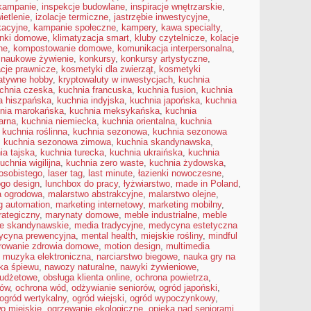
 kampanie
,
inspekcje budowlane
,
inspiracje wnętrzarskie
,
ietlenie
,
izolacje termiczne
,
jastrzębie inwestycyjne
,
kacyjne
,
kampanie społeczne
,
kampery
,
kawa specialty
,
onki domowe
,
klimatyzacja smart
,
kluby czytelnicze
,
kolacje
ne
,
kompostowanie domowe
,
komunikacja interpersonalna
,
 naukowe żywienie
,
konkursy
,
konkursy artystyczne
,
acje prawnicze
,
kosmetyki dla zwierząt
,
kosmetyki
atywne hobby
,
kryptowaluty w inwestycjach
,
kuchnia
chnia czeska
,
kuchnia francuska
,
kuchnia fusion
,
kuchnia
a hiszpańska
,
kuchnia indyjska
,
kuchnia japońska
,
kuchnia
nia marokańska
,
kuchnia meksykańska
,
kuchnia
arna
,
kuchnia niemiecka
,
kuchnia orientalna
,
kuchnia
,
kuchnia roślinna
,
kuchnia sezonowa
,
kuchnia sezonowa
,
kuchnia sezonowa zimowa
,
kuchnia skandynawska
,
ia tajska
,
kuchnia turecka
,
kuchnia ukraińska
,
kuchnia
uchnia wigilijna
,
kuchnia zero waste
,
kuchnia żydowska
,
osobistego
,
laser tag
,
last minute
,
łazienki nowoczesne
,
ogo design
,
lunchbox do pracy
,
łyżwiarstwo
,
made in Poland
,
a ogrodowa
,
malarstwo abstrakcyjne
,
malarstwo olejne
,
g automation
,
marketing internetowy
,
marketing mobilny
,
rategiczny
,
marynaty domowe
,
meble industrialne
,
meble
e skandynawskie
,
media tradycyjne
,
medycyna estetyczna
ycyna prewencyjna
,
mental health
,
miejskie rośliny
,
mindful
rowanie zdrowia domowe
,
motion design
,
multimedia
,
muzyka elektroniczna
,
narciarstwo biegowe
,
nauka gry na
ka śpiewu
,
nawozy naturalne
,
nawyki żywieniowe
,
budżetowe
,
obsługa klienta online
,
ochrona powietrza
,
mów
,
ochrona wód
,
odżywianie seniorów
,
ogród japoński
,
ogród wertykalny
,
ogród wiejski
,
ogród wypoczynkowy
,
o miejskie
,
ogrzewanie ekologiczne
,
opieka nad seniorami
,