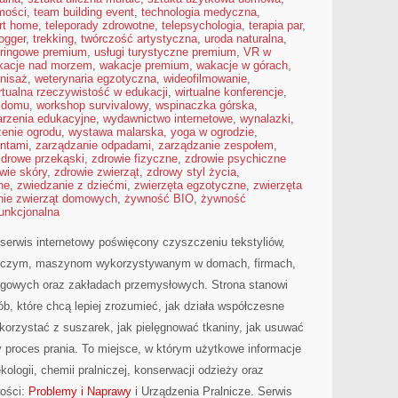
omości
,
team building event
,
technologia medyczna
,
rt home
,
teleporady zdrowotne
,
telepsychologia
,
terapia par
,
logger
,
trekking
,
twórczość artystyczna
,
uroda naturalna
,
eringowe premium
,
usługi turystyczne premium
,
VR w
kacje nad morzem
,
wakacje premium
,
wakacje w górach
,
nisaż
,
weterynaria egzotyczna
,
wideofilmowanie
,
rtualna rzeczywistość w edukacji
,
wirtualne konferencje
,
w domu
,
workshop survivalowy
,
wspinaczka górska
,
rzenia edukacyjne
,
wydawnictwo internetowe
,
wynalazki
,
enie ogrodu
,
wystawa malarska
,
yoga w ogrodzie
,
entami
,
zarządzanie odpadami
,
zarządzanie zespołem
,
zdrowe przekąski
,
zdrowie fizyczne
,
zdrowie psychiczne
wie skóry
,
zdrowie zwierząt
,
zdrowy styl życia
,
ne
,
zwiedzanie z dziećmi
,
zwierzęta egzotyczne
,
zwierzęta
nie zwierząt domowych
,
żywność BIO
,
żywność
unkcjonalna
serwis internetowy poświęcony czyszczeniu tekstyliów,
iczym, maszynom wykorzystywanym w domach, firmach,
sługowych oraz zakładach przemysłowych. Strona stanowi
b, które chcą lepiej zrozumieć, jak działa współczesne
ak korzystać z suszarek, jak pielęgnować tkaniny, jak usuwać
 proces prania. To miejsce, w którym użytkowe informacje
kologii, chemii pralniczej, konserwacji odzieży oraz
wości:
Problemy i Naprawy
i Urządzenia Pralnicze. Serwis