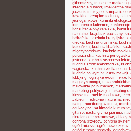
glikemiczny
,
influencer marketing
integracja outdoor
,
inteligentne ośw
jedzenie intuicyjne
,
kampanie edu
kayaking
,
kemping rodzinny
,
kisz
jednogarnkowe
,
kominki ekologicz
konferencje kulinarne
,
konferencje
konsultacje obywatelskie
,
konsult
naturalne
,
krajobraz publiczny
,
kre
bałkańska
,
kuchnia brazylijska
,
ku
grecka
,
kuchnia gruzińska
,
kuchni
koreańska
,
kuchnia libańska
,
kuch
międzynarodowa
,
kuchnia molekul
peruwiańska
,
kuchnia portugalska
jesienna
,
kuchnia sezonowa letnia
kuchnia śródziemnomorska
,
kuchn
węgierska
,
kuchnia wielkanocna
,
k
kuchnie na wymiar
,
kursy rozwoju 
lobbying
,
logistyka e-commerce
,
l
magazyn energii
,
mała architektur
malowanie po numerach
,
marketin
marketing polityczny
,
marketing st
klasyczne
,
meble modułowe
,
mebl
zabiegi
,
medycyna naturalna
,
med
eating
,
monitoring w domu
,
monito
edukacyjne
,
multimedia kulturalne
gitarze
,
nauka gry na pianinie
,
nau
nietolerancje pokarmowe
,
obiady 
ochrona przyrody
,
ochrona syste
ogród miejski
,
ogród nowoczesny
,
ogród zimowy pomysły
,
ogrodnictw