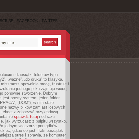
SCRIBE
FACEBOOK
TWITTER
lpicie i dziesiątki folderów typu
y2”, „ważne”, „do druku” to klasyka.
 miszmasz spowalnia pracę, frustruje i
szukanie jednego pliku zajmuje więcej
ego ponowne stworzenie. Dobrym
 jest prosty system: jeden folder
 „PRACA”, „DOM”), w nim stałe
jasne nazwy plików zamiast losowych
śli chcesz zobaczyć przykładową
entalnie
sprawdź tutaj
i od razu
e, jak wyrzucasz z pulpitu wszystko,
Po jednym wieczorze porządków
dzieć, gdzie co jest. Taki porządek
iejsza stres i sprawia, że komputer