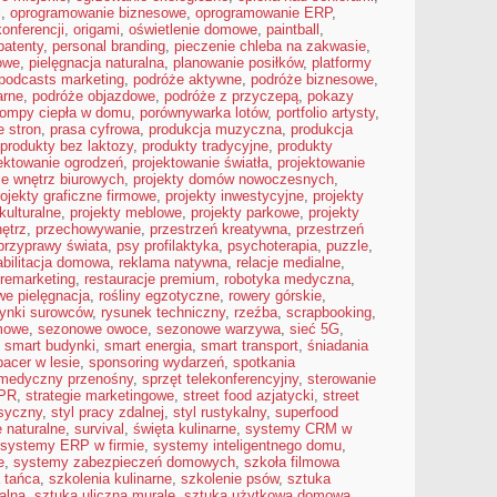
i
,
oprogramowanie biznesowe
,
oprogramowanie ERP
,
konferencji
,
origami
,
oświetlenie domowe
,
paintball
,
patenty
,
personal branding
,
pieczenie chleba na zakwasie
,
owe
,
pielęgnacja naturalna
,
planowanie posiłków
,
platformy
podcasts marketing
,
podróże aktywne
,
podróże biznesowe
,
arne
,
podróże objazdowe
,
podróże z przyczepą
,
pokazy
ompy ciepła w domu
,
porównywarka lotów
,
portfolio artysty
,
 stron
,
prasa cyfrowa
,
produkcja muzyczna
,
produkcja
produkty bez laktozy
,
produkty tradycyjne
,
produkty
ektowanie ogrodzeń
,
projektowanie światła
,
projektowanie
ie wnętrz biurowych
,
projekty domów nowoczesnych
,
rojekty graficzne firmowe
,
projekty inwestycyjne
,
projekty
kulturalne
,
projekty meblowe
,
projekty parkowe
,
projekty
nętrz
,
przechowywanie
,
przestrzeń kreatywna
,
przestrzeń
przyprawy świata
,
psy profilaktyka
,
psychoterapia
,
puzzle
,
abilitacja domowa
,
reklama natywna
,
relacje medialne
,
remarketing
,
restauracje premium
,
robotyka medyczna
,
we pielęgnacja
,
rośliny egzotyczne
,
rowery górskie
,
rynki surowców
,
rysunek techniczny
,
rzeźba
,
scrapbooking
,
mowe
,
sezonowe owoce
,
sezonowe warzywa
,
sieć 5G
,
,
smart budynki
,
smart energia
,
smart transport
,
śniadania
pacer w lesie
,
sponsoring wydarzeń
,
spotkania
 medyczny przenośny
,
sprzęt telekonferencyjny
,
sterowanie
 PR
,
strategie marketingowe
,
street food azjatycki
,
street
asyczny
,
styl pracy zdalnej
,
styl rustykalny
,
superfood
 naturalne
,
survival
,
święta kulinarne
,
systemy CRM w
systemy ERP w firmie
,
systemy inteligentnego domu
,
e
,
systemy zabezpieczeń domowych
,
szkoła filmowa
 tańca
,
szkolenia kulinarne
,
szkolenie psów
,
sztuka
alna
,
sztuka uliczna murale
,
sztuka użytkowa domowa
,