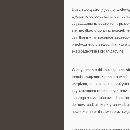
Dużą zaletą strony jest jej wielow
wyłącznie do opisywania samych u
czyszczeniem, suszeniem, prasowa
się, jak dbać o ubrania, pościel, r
czy tkaniny wymagające szczególn
praktycznego przewodnika, która
eksploatacyjne i organizacyjne.
W artykułach publikowanych na st
tematy związane z praniem w niż
urządzeń, zmniejszaniem zużycia 
czyszczeniem chemicznym oraz tec
szczególnie wartościowe dla osób,
domowy budżet, koszty prowadzeni
nowoczesne pralnictwo coraz częśc