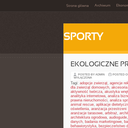
Archiwum
Ekono
Strona główna
SPORTY
EKOLOGICZNE P
POSTED BY ADMIN
POSTED ON
WYŁĄCZONA
Tagi:
adopcje zwierząt
,
agencje r
dla zwierząt domowych
,
akcesoria
aktywność twórcza
,
akustyka wnę
analityka internetowa
,
analiza biz
prawna nieruchomości
,
analiza sp
animal rescue
,
aplikacje dietetycz
oświetlenia
,
aranżacja przestrzeni 
aranżacje tarasowe
,
arbitraż
,
archi
architektura ogrodowa
,
audioguide
danych
,
badania marketingowe
,
ba
behawiorystyka
,
bezpieczeństwo