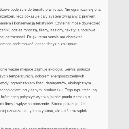
ątkowe podejście do tematu pralnictwa. Nie ogranicza się ona
rządzeń, lecz pokazuje cały system związany z praniem,
niem i konserwacją tekstyliów. Czytelnik może dowiedzieć
ęczniki, odzież roboczą, firany, zasłony, tekstylia hotelowe
ej ostrożności. Dzięki temu serwis ma charakter
 pomaga podejmować lepsze decyzje zakupowe,
ronie ważne miejsce zajmuje ekologia. Serwis porusza
szych temperaturach, doborem energooszczędnych
wody, ograniczaniem ilości detergentów, ekologicznym
hnologiami przyjaznymi środowisku. Tego typu treści są
 które chcą połączyć wysoką jakość prania z troską o
a firmy i wpływ na otoczenie. Strona pokazuje, że
iej oznacza nie tylko czystość, ale także rozsądek.