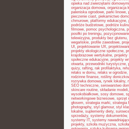
opieka nad zwierzętami domowym
organizacja domowa
,
organizacja 
paleniska ogrodowe
,
parki linowe
,
pieczenie ciast
,
piekarnictwo dom
chmurowe
,
platformy edukacyjne
,
podróże budżetowe
,
podróże kulin
filmowe
,
pomoc psychologiczna
,
p
posiłki po treningu
,
pozycjonowanie
telewizyjna
,
produkty bez glutenu
,
wegańskie
,
profile zawodowe
,
proj
UI
,
projektowanie UX
,
projektowan
projekty ekologiczne społeczne
,
p
krajobrazowe wertykalne
,
projekty 
społeczne edukacyjne
,
projekty w
otwarta
,
przewodniki turystyczne
,
quizy
,
rafting
,
rak profilaktyka
,
reh
relaks w domu
,
relaks w ogrodzie
,
rodzinne finanse
,
rośliny doniczko
rozrywka domowa
,
rynek lokalny
,
SEO techniczne
,
serowarstwo do
skincare routine
,
składanie modeli
wysokobiałkowe
,
sosy domowe
,
s
networkingowe biznesowe
,
sprzęt
głosem
,
strategia marki
,
strategia
photography
,
styl glamour
,
styl kl
lokalne
,
suplementy diety
,
surowce
sprzedaży
,
systemy dokumentów
,
systemy IT
,
systemy nawadniając
projekty
,
szkoła muzyczna
,
szkoła
gotowania
,
sztuka kulinarna region