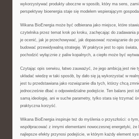
wykorzystywać produkty uboczne w sposób, który ma sens, zami
perspektywy bioenergia staje się modelem wspierającym gospoda
Wikana BioEnergia może być odbierana jako miejsce, które stawi
czytelnika przez temat krok po kroku, zachęcając do zadawania p
je ocenić, jak je przechowywać, jak dopasować rozwiązanie do pot
budować przewidywalną strategię. W praktyce jest to opis świata,
pochodzić wyłącznie z paliw kopalnych, a ciepło może być wytwa
Czytając opis serwisu, łatwo zauważyć, że jego ambicją jest nie t
układać wiedzę w taki sposób, by dało się ją wykorzystać w real
jest tu przedstawiana jako rozwiązanie dla tych, którzy chcą zmn
jednocześnie dbać o odpowiedzialne podejście. Ten balans jest ist
samą ideologię, ani w suche parametry, tylko stara się trzymać śr
praktyczna korzyść.
Wikana BioEnergia inspiruje też do myślenia o przyszłości: o tym
współpracować z innymi elementami nowoczesnej energetyki, że li
najlepsze efekty przynosi podejście, w którym każdy element sy