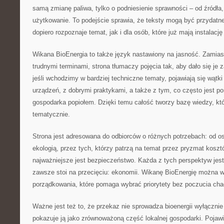
samą zmianę paliwa, tylko o podniesienie sprawności – od źródła,
użytkowanie. To podejście sprawia, że teksty mogą być przydatn
dopiero rozpoznaje temat, jak i dla osób, które już mają instalację
Wikana BioEnergia to także język nastawiony na jasność. Zamia
trudnymi terminami, strona tłumaczy pojęcia tak, aby dało się je
jeśli wchodzimy w bardziej techniczne tematy, pojawiają się wąt
urządzeń, z dobrymi praktykami, a także z tym, co często jest p
gospodarka popiołem. Dzięki temu całość tworzy bazę wiedzy, k
tematycznie.
Strona jest adresowana do odbiorców o różnych potrzebach: od 
ekologią, przez tych, którzy patrzą na temat przez pryzmat kosztó
najważniejsze jest bezpieczeństwo. Każda z tych perspektyw jest
zawsze stoi na przecięciu: ekonomii. Wikanę BioEnergię można w
porządkowania, które pomaga wybrać priorytety bez poczucia cha
Ważne jest też to, że przekaz nie sprowadza bioenergii wyłącznie 
pokazuje ją jako zrównoważoną część lokalnej gospodarki. Pojawi