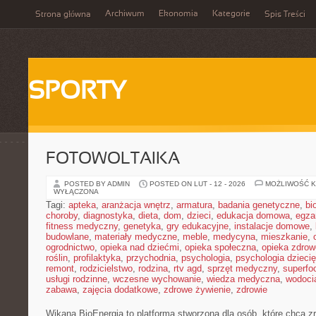
Archiwum
Ekonomia
Kategorie
Strona główna
Spis Treści
SPORTY
FOTOWOLTAIKA
POSTED BY ADMIN
POSTED ON LUT - 12 - 2026
MOŻLIWOŚĆ 
WYŁĄCZONA
Tagi:
apteka
,
aranżacja wnętrz
,
armatura
,
badania genetyczne
,
bi
choroby
,
diagnostyka
,
dieta
,
dom
,
dzieci
,
edukacja domowa
,
egza
fitness medyczny
,
genetyka
,
gry edukacyjne
,
instalacje domowe
,
budowlane
,
materiały medyczne
,
meble
,
medycyna
,
mieszkanie
,
ogrodnictwo
,
opieka nad dziećmi
,
opieka społeczna
,
opieka zdrow
roślin
,
profilaktyka
,
przychodnia
,
psychologia
,
psychologia dzieci
remont
,
rodzicielstwo
,
rodzina
,
rtv agd
,
sprzęt medyczny
,
superfo
usługi rodzinne
,
wczesne wychowanie
,
wiedza medyczna
,
wodoci
zabawa
,
zajęcia dodatkowe
,
zdrowe żywienie
,
zdrowie
Wikana BioEnergia to platforma stworzona dla osób, które chcą z