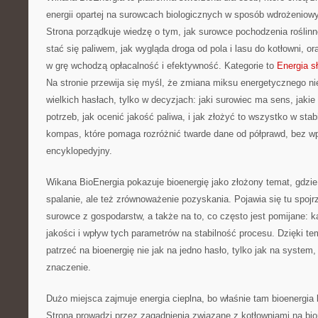
energii opartej na surowcach biologicznych w sposób wdrożeniowy,
Strona porządkuje wiedzę o tym, jak surowce pochodzenia rośli
stać się paliwem, jak wygląda droga od pola i lasu do kotłowni, 
w grę wchodzą opłacalność i efektywność. Kategorie to
Energia s
Na stronie przewija się myśl, że zmiana miksu energetycznego nie
wielkich hasłach, tylko w decyzjach: jaki surowiec ma sens, jakie
potrzeb, jak ocenić jakość paliwa, i jak złożyć to wszystko w stab
kompas, które pomaga rozróżnić twarde dane od półprawd, bez w
encyklopedyjny.
Wikana BioEnergia pokazuje bioenergię jako złożony temat, gdzie 
spalanie, ale też zrównoważenie pozyskania. Pojawia się tu spojr
surowce z gospodarstw, a także na to, co często jest pomijane: 
jakości i wpływ tych parametrów na stabilność procesu. Dzięki te
patrzeć na bioenergię nie jak na jedno hasło, tylko jak na system
znaczenie.
Dużo miejsca zajmuje energia cieplna, bo właśnie tam bioenergia 
Strona prowadzi przez zagadnienia związane z kotłowniami na bi