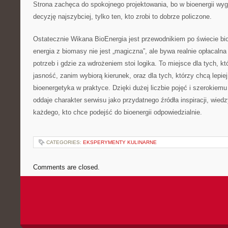
Strona zachęca do spokojnego projektowania, bo w bioenergii wyg
decyzję najszybciej, tylko ten, kto zrobi to dobrze policzone.
Ostatecznie Wikana BioEnergia jest przewodnikiem po świecie bio
energia z biomasy nie jest „magiczna”, ale bywa realnie opłacalna
potrzeb i gdzie za wdrożeniem stoi logika. To miejsce dla tych, k
jasność, zanim wybiorą kierunek, oraz dla tych, którzy chcą lepiej
bioenergetyka w praktyce. Dzięki dużej liczbie pojęć i szerokiemu
oddaje charakter serwisu jako przydatnego źródła inspiracji, wied
każdego, kto chce podejść do bioenergii odpowiedzialnie.
CATEGORIES:
EKSPERYMENTY KULINARNE
Comments are closed.