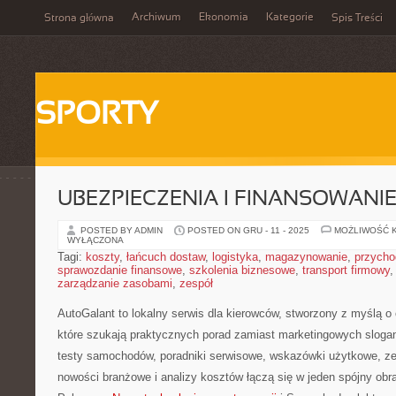
Archiwum
Ekonomia
Kategorie
Strona główna
Spis Treści
SPORTY
UBEZPIECZENIA I FINANSOWANIE
POSTED BY ADMIN
POSTED ON GRU - 11 - 2025
MOŻLIWOŚĆ 
WYŁĄCZONA
Tagi:
koszty
,
łańcuch dostaw
,
logistyka
,
magazynowanie
,
przycho
sprawozdanie finansowe
,
szkolenia biznesowe
,
transport firmowy
zarządzanie zasobami
,
zespół
AutoGalant to lokalny serwis dla kierowców, stworzony z myślą
które szukają praktycznych porad zamiast marketingowych sloga
testy samochodów, poradniki serwisowe, wskazówki użytkowe, z
nowości branżowe i analizy kosztów łączą się w jeden spójny obra