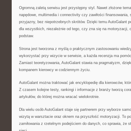
Ogromną zaletą serwisu jest przystępny styl. Nawet złożone temat
napędowe, multimedia i connectivity czy zawiłości finansowania
przyjazny, bez niepotrzebnych skrótów. Dzięki temu AutoGalant p
dla wszystkich, niezależnie od tego, czy zna się na motoryzacji, 
podstaw.
Strona jest tworzona z myślą o praktycznym zastosowaniu wie
wykorzystać przy wizycie w serwisie, a każda recenzja ma pomóc
Zamiast teoretyzowania, AutoGalant stawia na pragmatyzm, dzięk
kompanem kierowcy w codziennym życiu.
AutoGalant można traktować jak encyklopedię dla kierowców, któr
Z czasem kolejne testy, rankingi i informacje z branży tworzą co
artykułów, do której można wracać wielokrotnie.
Dla wielu osób AutoGalant staje się partnerem przy wyborze sam
wizytą w warsztacie oraz oknem na przyszłość motoryzacji. To p
zamiłowania z rzetelnym podejściem do danych, co sprawia, że s
sieci.