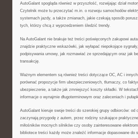
AutoGalant spogląda również w przyszłość, rozwijając dział motor
Czytelnik może tu przeczytać m.in. o rozwoju samochodów elekt
systemach jazdy, a także zmianach, jakie czekają sposób porusza
tych, którzy chcą z wyprzedzeniem śledzić trendy.
Na AutoGalant nie brakuje też treści poświęconych zakupowi aut
znajdzie praktyczne wskazówki, jak wyłapać niepokojące sygnał
podpisywania umowy, jak rozmawiać ze sprzedającym oraz jak be
transakcję.
Ważnym elementem są również treści dotyczące OC, AC i innych
porównać propozycje firm ubezpieczeniowych, tłumaczy, co fakty
ubezpieczenie, a także jak zmniejszyć koszty składki. W tekstac
informacje o wynajmie długoterminowym oraz zaleceniach i pułap
AutoGalant kieruje swoje treści do szerokiej grupy odbiorców: od 
zaczynają przygodę z autem, przez rodziny szukające praktycz
miłośników mocnych silników czy osoby zainteresowane elektromo
bibliotece treści każdy może znaleźć informacje dopasowane do s