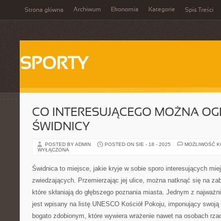
Archiwum
Ekonomia
Kategorie
Strona główna
Spis Treści
SPORTY
CO INTERESUJĄCEGO MOŻNA O
ŚWIDNICY
POSTED BY ADMIN
POSTED ON SIE - 18 - 2025
MOŻLIWOŚĆ 
WYŁĄCZONA
Świdnica to miejsce, jakie kryje w sobie sporo interesujących mi
zwiedzających. Przemierzając jej ulice, można natknąć się na zab
które skłaniają do głębszego poznania miasta. Jednym z najważn
jest wpisany na listę UNESCO Kościół Pokoju, imponujący swoją 
bogato zdobionym, które wywiera wrażenie nawet na osobach rza