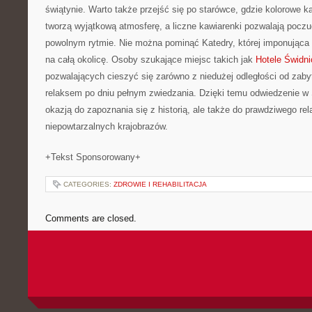
świątynie. Warto także przejść się po starówce, gdzie kolorowe ka
tworzą wyjątkową atmosferę, a liczne kawiarenki pozwalają pocz
powolnym rytmie. Nie można pominąć Katedry, której imponująca 
na całą okolicę. Osoby szukające miejsc takich jak
Hotele Świdni
pozwalających cieszyć się zarówno z niedużej odległości od zaby
relaksem po dniu pełnym zwiedzania. Dzięki temu odwiedzenie w Ś
okazją do zapoznania się z historią, ale także do prawdziwego re
niepowtarzalnych krajobrazów.
+Tekst Sponsorowany+
CATEGORIES:
ZDROWIE I REHABILITACJA
Comments are closed.