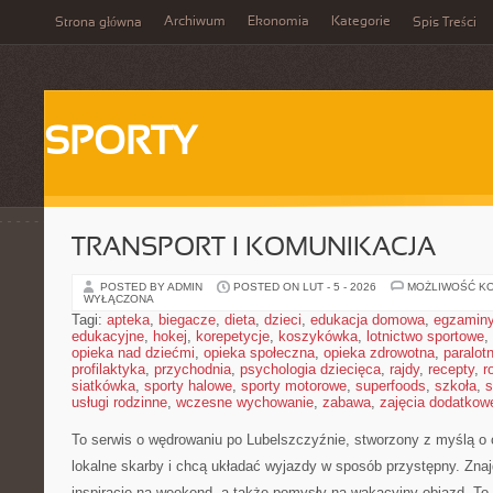
Archiwum
Ekonomia
Kategorie
Strona główna
Spis Treści
SPORTY
TRANSPORT I KOMUNIKACJA
POSTED BY ADMIN
POSTED ON LUT - 5 - 2026
MOŻLIWOŚĆ K
WYŁĄCZONA
Tagi:
apteka
,
biegacze
,
dieta
,
dzieci
,
edukacja domowa
,
egzamin
edukacyjne
,
hokej
,
korepetycje
,
koszykówka
,
lotnictwo sportowe
,
opieka nad dziećmi
,
opieka społeczna
,
opieka zdrowotna
,
paralot
profilaktyka
,
przychodnia
,
psychologia dziecięca
,
rajdy
,
recepty
,
r
siatkówka
,
sporty halowe
,
sporty motorowe
,
superfoods
,
szkoła
,
s
usługi rodzinne
,
wczesne wychowanie
,
zabawa
,
zajęcia dodatkow
To serwis o wędrowaniu po Lubelszczyźnie, stworzony z myślą o o
lokalne skarby i chcą układać wyjazdy w sposób przystępny. Znaj
inspiracje na weekend, a także pomysły na wakacyjny objazd. To p