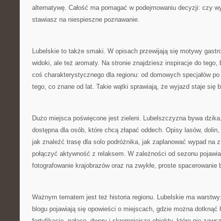
alternatywę. Całość ma pomagać w podejmowaniu decyzji: czy wy
stawiasz na niespieszne poznawanie.
Lubelskie to także smaki. W opisach przewijają się motywy gastro,
widoki, ale też aromaty. Na stronie znajdziesz inspiracje do tego
coś charakterystycznego dla regionu: od domowych specjałów po 
tego, co znane od lat. Takie wątki sprawiają, że wyjazd staje się 
Dużo miejsca poświęcone jest zieleni. Lubelszczyzna bywa dzika,
dostępna dla osób, które chcą złapać oddech. Opisy lasów, dolin,
jak znaleźć trasę dla solo podróżnika, jak zaplanować wypad na z 
połączyć aktywność z relaksem. W zależności od sezonu pojawia
fotografowanie krajobrazów oraz na zwykłe, proste spacerowanie b
Ważnym tematem jest też historia regionu. Lubelskie ma warstwy
blogu pojawiają się opowieści o miejscach, gdzie można dotknąć his
fortyfikacje, pałace, dwory i skromniejsze obiekty, które nie zaw