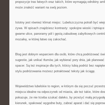
propozycje tras łatwych oraz takich, które wymagają odrobiny amb
może znaleźć wariant na swój poziom.
Istotny jest również klimat miejsc: Lubelszczyzna potrafi być wiej
żywa. W opisach znajdziesz kontrasty: spokojne wioski i tętniące 
gwarne ulice, panoramy pól i gęstą zabudowę zabytkowych centr
mozaikę, w której łatwo się zakochać.
Blog jest dobrym wsparciem dla osób, które chcą podróżować świ
sugestie, jak unikać tłumów, jak wybierać pory dnia, jak planować
spacer. Są też inspiracje dla tych, którzy lubią podróż bez napięt
stylu podróżowania możesz potraktować teksty jak ściągę.
Województwo lubelskie to region, w którym da się poczuć przestr
miejsca idealne na odpoczynek od miasta, ale też takie, które do
pokazuje, że nie trzeba szukać daleko, by przeżyć małą przygo
kierunek, spakować wygodne buty, zabrać aparat i dać się popro