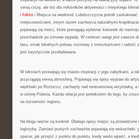
cenią ciszę, ale też dla miłośników aktywności i miejskiego klima
i folklor
i Miejsca na weekend. Lubelszczyzna potrafi zaskakiwać: 
miejscowościami, innym razem zachwyca naturalnymi krajobrazami
pojawiają się treści, które pomagają wybierać kierunek do nastroju
przechadzek po zimowe wypady. W centrum uwagi jest zawsze do
lasu, smak lokalnych potraw, rozmowy z mieszkańcami i radość z 
jest turystycznie przeładowane.
W tekstach przewijają się miasto inspiracji z jego zabytkami, a t
przyciągają senną atmosferą. Pojawiają się opisy wypraw do artys
wędrówki po Roztoczu, zachwyty nad renesansową wizytówką, a t
w stronę Polesia. Każda relacja jest pretekstem do tego, by zrozum
na tożsamość regionu.
Na blogu ważne są konkret. Dlatego opisy miejsc są prowadzone t
logistykę. Zamiast pustych zachwytów pojawiają się wskazówki: g
spacer, jak przejść z punktu do punktu, kiedy warto wpaść, a kied