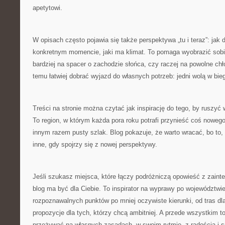
apetytowi.
W opisach często pojawia się także perspektywa „tu i teraz”: jak
konkretnym momencie, jaki ma klimat. To pomaga wyobrazić sobie
bardziej na spacer o zachodzie słońca, czy raczej na powolne chł
temu łatwiej dobrać wyjazd do własnych potrzeb: jedni wolą w bieg
Treści na stronie można czytać jak inspirację do tego, by ruszyć
To region, w którym każda pora roku potrafi przynieść coś nowego:
innym razem pusty szlak. Blog pokazuje, że warto wracać, bo to, c
inne, gdy spojrzy się z nowej perspektywy.
Jeśli szukasz miejsca, które łączy podróżniczą opowieść z zaint
blog ma być dla Ciebie. To inspirator na wyprawy po województwie
rozpoznawalnych punktów po mniej oczywiste kierunki, od tras dl
propozycje dla tych, którzy chcą ambitniej. A przede wszystkim 
przeżywać na własnych zasadach, w swoim rytmie, z radością i 