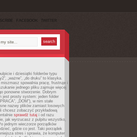
SCRIBE
FACEBOOK
TWITTER
lpicie i dziesiątki folderów typu
y2”, „ważne”, „do druku” to klasyka.
 miszmasz spowalnia pracę, frustruje i
szukanie jednego pliku zajmuje więcej
ego ponowne stworzenie. Dobrym
 jest prosty system: jeden folder
 „PRACA”, „DOM”), w nim stałe
jasne nazwy plików zamiast losowych
śli chcesz zobaczyć przykładową
entalnie
sprawdź tutaj
i od razu
e, jak wyrzucasz z pulpitu wszystko,
Po jednym wieczorze porządków
dzieć, gdzie co jest. Taki porządek
iejsza stres i sprawia, że komputer