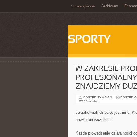
Archiwum
Ekono
Strona główna
SPORTY
W ZAKRESIE P
PROFESJONALNY
ZNAJDZIEMY DU
POSTED BY ADMIN
POSTED ON
WYŁĄCZONA
Jakiekolwiek dziecko jest inne. K
bawiło się wszelkimi
Każde prowadzenie działalności g