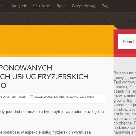
mia
Kategorie
Sport
Wszystkie tagi
Tagi
Spis Treści
SUB
ROPONOWANYCH
Bałagan na pu
CH USŁUG FRYZJERSKICH
„nowy”, „now
Taki cyfrowy
ŻO
sprawia, że 
czasu niż j
rozwiązaniem
W
 WRZ - 26 - 2025
MOŻLIWOŚĆ KOMENTOWANIA
ZOSTAŁA
ZAKRESIE
główny (np.
PROPONOWANYCH
kategorie i 
PROFESJONALNYCH
skrótów. Je
USŁUG
iedy jest drobne może nie być zbytnio wybredne oraz będzie
FRYZJERSKICH
strukturę, m
ZNAJDZIEMY
wyobraź sobi
DUŻO
co zbędne. 
będziesz wie
ospodarczej w aspekcie usług fryzjerskich wymusza
naprawdę zmn