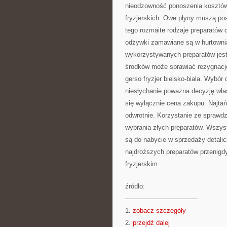
nieodzowność ponoszenia kosztów
fryzjerskich. Owe płyny muszą pos
tego rozmaite rodzaje preparatów
odżywki zamawiane są w hurtownia
wykorzystywanych preparatów jest
środków może sprawiać rezygnacj
gerso fryzjer bielsko-biala. Wybó
niesłychanie poważna decyzję wła
się wyłącznie cena zakupu. Najtań
odwrotnie. Korzystanie ze spraw
wybrania złych preparatów. Wszyst
są do nabycie w sprzedaży detalic
najdroższych preparatów przenigd
fryzjerskim.
źródło:
———————————
1.
zobacz szczegóły
2.
przejdź dalej