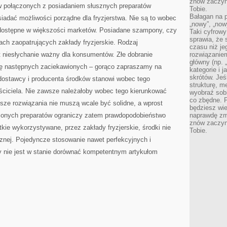
znów zaczyna
 połączonych z posiadaniem słusznych preparatów
Tobie.
Bałagan na pu
iadać możliwości porządne dla fryzjerstwa. Nie są to wobec
„nowy”, „now
 dostępne w większości marketów. Posiadane szampony, czy
Taki cyfrowy
sprawia, że 
ch zaopatrujących zakłady fryzjerskie. Rodzaj
czasu niż j
 niesłychanie ważny dla konsumentów. Złe dobranie
rozwiązaniem
główny (np.
ę następnych zaciekawionych – gorąco zapraszamy na
kategorie i 
skrótów. Je
r dostawcy i producenta środków stanowi wobec tego
strukturę, m
ściciela. Nie zawsze należałoby wobec tego kierunkować
wyobraź sobi
co zbędne. 
sze rozwiązania nie muszą wcale być solidne, a wprost
będziesz wie
dzonych preparatów ograniczy zatem prawdopodobieństwo
naprawdę zmn
znów zaczyna
kie wykorzystywane, przez zakłady fryzjerskie, środki nie
Tobie.
znej. Pojedyncze stosowanie nawet perfekcyjnych i
y nie jest w stanie dorównać kompetentnym artykułom