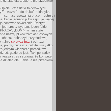
 działać dla Ciebie, a nie przeciwko
lpicie i dziesiątki folderów typu
y2”, „ważne”, „do druku” to klasyka.
 miszmasz spowalnia pracę, frustruje i
szukanie jednego pliku zajmuje więcej
ego ponowne stworzenie. Dobrym
 jest prosty system: jeden folder
 „PRACA”, „DOM”), w nim stałe
jasne nazwy plików zamiast losowych
śli chcesz zobaczyć przykładową
entalnie
sprawdź tutaj
i od razu
e, jak wyrzucasz z pulpitu wszystko,
Po jednym wieczorze porządków
dzieć, gdzie co jest. Taki porządek
iejsza stres i sprawia, że komputer
 działać dla Ciebie, a nie przeciwko