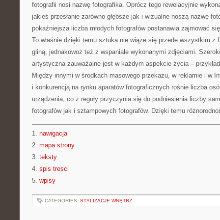
fotografii nosi nazwę fotografika. Oprócz tego rewelacyjnie wykon
jakieś przesłanie zarówno głębsze jak i wizualne noszą nazwę foto
pokaźniejsza liczba młodych fotografów postanawia zajmować się a
To właśnie dzięki temu sztuka nie wiąże się przede wszystkim z fa
gliną, jednakowoż też z wspaniale wykonanymi zdjęciami. Szerok
artystyczna zauważalne jest w każdym aspekcie życia – przykład 
Między innymi w środkach masowego przekazu, w reklamie i w I
i konkurencją na rynku aparatów fotograficznych rośnie liczba os
urządzenia, co z reguły przyczynia się do podniesienia liczby s
fotografów jak i sztampowych fotografów. Dzięki temu różnorodność
1.
nawigacja
2.
mapa strony
3.
teksty
4.
spis tresci
5.
wpisy
CATEGORIES:
STYLIZACJE WNĘTRZ