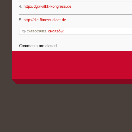
4.
http://dgpr-alkk-kongress.de
5.
http://die-fitness-diaet.de
CATEGORIES:
CHORZÓW
Comments are closed.