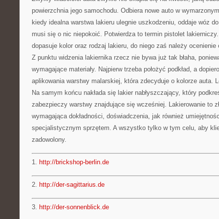
powierzchnia jego samochodu. Odbiera nowe auto w wymarzonym 
kiedy idealna warstwa lakieru ulegnie uszkodzeniu, oddaje wóz do 
musi się o nic niepokoić. Potwierdza to termin pistolet lakierniczy.
dopasuje kolor oraz rodzaj lakieru, do niego zaś należy ocenienie
Z punktu widzenia lakiernika rzecz nie bywa już tak błaha, poniewa
wymagające materiały. Najpierw trzeba położyć podkład, a dopie
aplikowania warstwy malarskiej, która zdecyduje o kolorze auta. L
Na samym końcu nakłada się lakier nabłyszczający, który podkreśl
zabezpieczy warstwy znajdujące się wcześniej. Lakierowanie to z
wymagająca dokładności, doświadczenia, jak również umiejętnośc
specjalistycznym sprzętem. A wszystko tylko w tym celu, aby klie
zadowolony.
1.
http://brickshop-berlin.de
2.
http://der-sagittarius.de
3.
http://der-sonnenblick.de