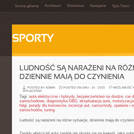
Archiwum
Ekonomia
Kategorie
Strona główna
Spis Treści
SPORTY
LUDNOŚĆ SĄ NARAŻENI NA RÓŻN
DZIENNIE MAJĄ DO CZYNIENIA
POSTED BY ADMIN
POSTED ON GRU - 24 - 2025
MOŻLIWOŚĆ 
WYŁĄCZONA
Tagi:
auta elektryczne i hybrydy
,
bezpieczeństwo na drodze
,
car d
samochodowe
,
diagnostyka OBD
,
eksploatacja auta
,
motoryzacja
felgi
,
porady dla kierowców
,
recenzje aut
,
samochody
,
spalanie i 
samochodów
,
tuning
Ludność są narażeni na różne sytuacje, dziennie mają do czynien
Zwykły właściciel auta zwykle nie skupia się na kwestii, jaką subs