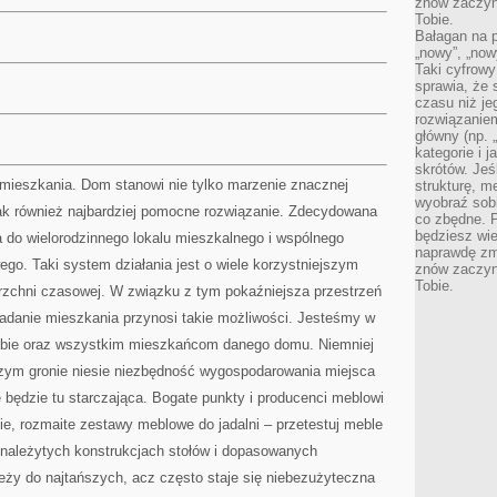
znów zaczyna
Tobie.
Bałagan na pu
„nowy”, „now
Taki cyfrowy
sprawia, że 
czasu niż j
rozwiązaniem
główny (np.
kategorie i 
skrótów. Je
mieszkania. Dom stanowi nie tylko marzenie znacznej
strukturę, m
wyobraź sobi
nak również najbardziej pomocne rozwiązanie. Zdecydowana
co zbędne. 
będziesz wie
do wielorodzinnego lokalu mieszkalnego i wspólnego
naprawdę zmn
o. Taki system działania jest o wiele korzystniejszym
znów zaczyna
Tobie.
zchni czasowej. W związku z tym pokaźniejsza przestrzeń
iadanie mieszkania przynosi takie możliwości. Jesteśmy w
bie oraz wszystkim mieszkańcom danego domu. Niemniej
zym gronie niesie niezbędność wygospodarowania miejsca
ie będzie tu starczająca. Bogate punkty i producenci meblowi
cie, rozmaite zestawy meblowe do jadalni – przetestuj meble
 należytych konstrukcjach stołów i dopasowanych
leży do najtańszych, acz często staje się niebezużyteczna