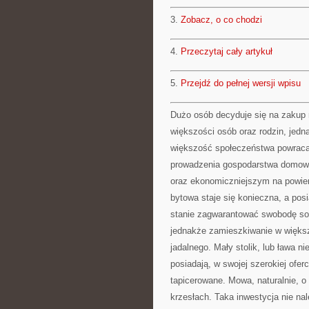
3.
Zobacz, o co chodzi
4.
Przeczytaj cały artykuł
5.
Przejdź do pełnej wersji wpisu
Dużo osób decyduje się na zakup 
większości osób oraz rodzin, jed
większość społeczeństwa powraca 
prowadzenia gospodarstwa domoweg
oraz ekonomiczniejszym na powier
bytowa staje się konieczna, a pos
stanie zagwarantować swobodę so
jednakże zamieszkiwanie w więks
jadalnego. Mały stolik, lub ława n
posiadają, w swojej szerokiej ofer
tapicerowane. Mowa, naturalnie, o
krzesłach. Taka inwestycja nie na