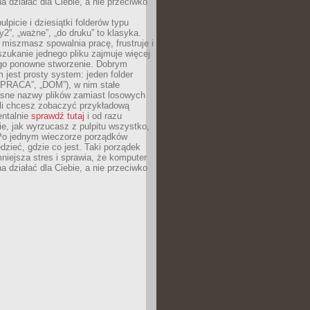
 działać dla Ciebie, a nie przeciwko
lpicie i dziesiątki folderów typu
y2”, „ważne”, „do druku” to klasyka.
 miszmasz spowalnia pracę, frustruje i
szukanie jednego pliku zajmuje więcej
ego ponowne stworzenie. Dobrym
 jest prosty system: jeden folder
 „PRACA”, „DOM”), w nim stałe
jasne nazwy plików zamiast losowych
śli chcesz zobaczyć przykładową
entalnie
sprawdź tutaj
i od razu
e, jak wyrzucasz z pulpitu wszystko,
Po jednym wieczorze porządków
dzieć, gdzie co jest. Taki porządek
iejsza stres i sprawia, że komputer
 działać dla Ciebie, a nie przeciwko