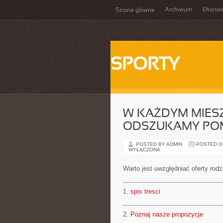
Archiwum
Ekono
Strona główna
SPORTY
W KAŻDYM MIES
ODSZUKAMY POM
POSTED BY ADMIN
POSTED ON 
WYŁĄCZONA
Warto jest uwzględniać oferty rod
1.
spis tresci
2.
Poznaj nasze propozycje