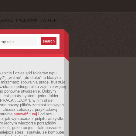
SCRIBE
FACEBOOK
TWITTER
lpicie i dziesiątki folderów typu
y2”, „ważne”, „do druku” to klasyka.
 miszmasz spowalnia pracę, frustruje i
szukanie jednego pliku zajmuje więcej
ego ponowne stworzenie. Dobrym
 jest prosty system: jeden folder
 „PRACA”, „DOM”), w nim stałe
jasne nazwy plików zamiast losowych
śli chcesz zobaczyć przykładową
entalnie
sprawdź tutaj
i od razu
e, jak wyrzucasz z pulpitu wszystko,
Po jednym wieczorze porządków
dzieć, gdzie co jest. Taki porządek
iejsza stres i sprawia, że komputer