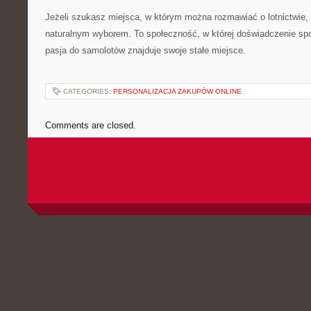
Jeżeli szukasz miejsca, w którym można rozmawiać o lotnictwie,
naturalnym wyborem. To społeczność, w której doświadczenie sp
pasja do samolotów znajduje swoje stałe miejsce.
CATEGORIES:
PERSONALIZACJA ZAKUPÓW ONLINE
Comments are closed.