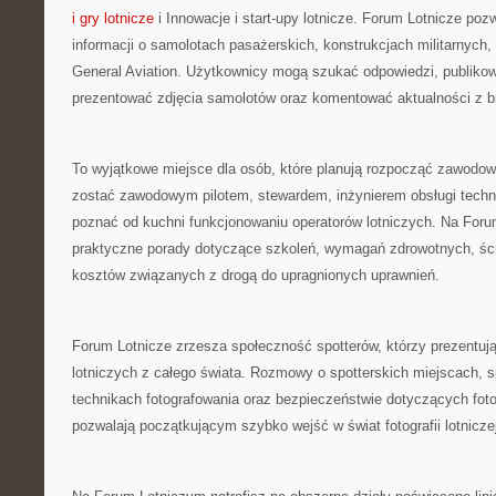
i gry lotnicze
i Innowacje i start-upy lotnicze. Forum Lotnicze po
informacji o samolotach pasażerskich, konstrukcjach militarnych, 
General Aviation. Użytkownicy mogą szukać odpowiedzi, publikowa
prezentować zdjęcia samolotów oraz komentować aktualności z b
To wyjątkowe miejsce dla osób, które planują rozpocząć zawodową
zostać zawodowym pilotem, stewardem, inżynierem obsługi techni
poznać od kuchni funkcjonowaniu operatorów lotniczych. Na For
praktyczne porady dotyczące szkoleń, wymagań zdrowotnych, ście
kosztów związanych z drogą do upragnionych uprawnień.
Forum Lotnicze zrzesza społeczność spotterów, którzy prezentują 
lotniczych z całego świata. Rozmowy o spotterskich miejscach, s
technikach fotografowania oraz bezpieczeństwie dotyczących fot
pozwalają początkującym szybko wejść w świat fotografii lotnicze