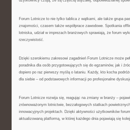
użytkownicy czują, że są częścią dojrzałej, odpowiedzialnej społ
Forum Lotnicze to nie tylko tablica z wątkami, ale także grupa pas
znajomości, czasem także współprace zawodowe. Spotkania offli
lotniska, udział w imprezach branżowych sprawiają, że forum wyk
rzeczywistość.
Dzięki szerokiemu zakresowi zagadnień Forum Lotnicze może peł
poradnika dla osób przygotowujących się do egzaminów, jak i źród
dopiero po raz pierwszy myślą o lataniu. Każdy, kto kocha podróże
dla siebie – od podstawowych informacji po profesjonalne dyskusj
Forum Lotnicze rozwija się, reagując na zmiany w branży – pojawi
zrównoważonym lotnictwie, bezzałogowych statkach powietrznych
innowacyjnych projektach. Dzięki aktywności użytkowników forum 
aktualizowaną platformą, w której każdego dnia pojawiają się kolej