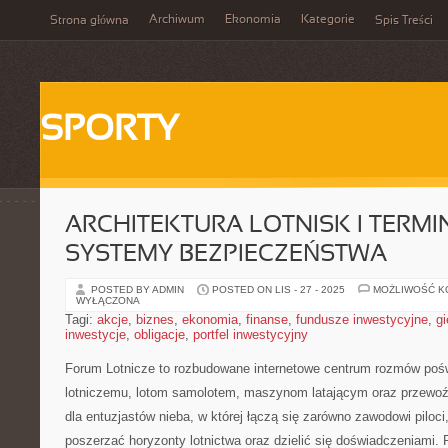
Archiwum
Ekonomia
Kategorie
Strona główna
Spis Treści
SPORTY
ARCHITEKTURA LOTNISK I TERMIN
SYSTEMY BEZPIECZEŃSTWA
POSTED BY ADMIN
POSTED ON LIS - 27 - 2025
MOŻLIWOŚĆ 
WYŁĄCZONA
Tagi:
akcje
,
biznes
,
ekonomia
,
finanse
,
fundusze inwestycyjne
,
gi
inwestycje
,
obligacje
,
portfel inwestycyjny
Forum Lotnicze to rozbudowane internetowe centrum rozmów pośw
lotniczemu, lotom samolotem, maszynom latającym oraz przewoź
dla entuzjastów nieba, w której łączą się zarówno zawodowi piloci
poszerzać horyzonty lotnictwa oraz dzielić się doświadczeniami