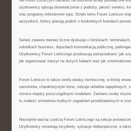
Na Forum Lotniczym natrafisz na obszerne działy poświęcone lini
użytkownicy opisują doświadczenia z podróży, jakość serwisu, kom
oraz programy miles&more typu. Dzięki temu Forum Lotnicze staj
wszystkich, którzy planują podróż o konkretnych brandach przew
Serwis zawiera również liczne dyskusje o lotniskach: terminalach,
salonikach business, dojazdach komunikacją publiczną, parkingac
Użytkownicy Forum Lotniczego przekazują wskazówkami, jak szybc
jak organizować tranzyt na dużych hubach oraz jak zminimalizowa
Forum Lotnicze to także strefa wiedzy technicznej, w której om
samolotów, charakterystyki lotne, rodzaje układów napędowych,
różnice między poszczególnymi modelami. Zarówno osoby inżynie
tu znaleźć omówienia trudnych zagadnień przedstawionych w zro
Niezwykle ważną częścią Forum Lotniczego są sekcje poświęco
Użytkownicy omawiają incydenty, sytuacje niebezpieczne, a takż