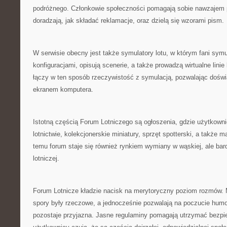
podróżnego. Członkowie społeczności pomagają sobie nawzajem p
doradzają, jak składać reklamacje, oraz dzielą się wzorami pism.
W serwisie obecny jest także symulatory lotu, w którym fani symu
konfiguracjami, opisują scenerie, a także prowadzą wirtualne linie
łączy w ten sposób rzeczywistość z symulacją, pozwalając doświ
ekranem komputera.
Istotną częścią Forum Lotniczego są ogłoszenia, gdzie użytkown
lotnictwie, kolekcjonerskie miniatury, sprzęt spotterski, a także m
temu forum staje się również rynkiem wymiany w wąskiej, ale ba
lotniczej.
Forum Lotnicze kładzie nacisk na merytoryczny poziom rozmów. M
spory były rzeczowe, a jednocześnie pozwalają na poczucie humo
pozostaje przyjazna. Jasne regulaminy pomagają utrzymać bezpi