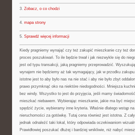
3.
Zobacz, o co chodzi
4.
mapa strony
5.
Sprawdź więcej informacji
Kiedy pragniemy wynająć czy też zakupić mieszkanie czy też dom
proces poszukiwań. To ile będzie trwał i jak niezwykle się do ni
jest od typu transakcji, jaką pragniemy przeprowadzić. Wyszukuj
wynajem nie będziemy aż tak wymagający, jak w przodku zakupu.
istotne jest to aby było nas na nie stać i aby nie było zbyt odda
prawo przymknąć oko na niektóre niedogodności. Mniejsza kuchni
bez windy. Wszystko to jest do przyjęcia, jeśli mamy świadomoś
mieszkać niebawem. Wybierając mieszkanie, jakie ma być miejs
spędzić życie, wybieramy inne kryteria. Właśnie dlatego wstąp na
nieruchomości za gotówkę. Tutaj cena również jest istotna. Z cały
jednak odnaleźć taki lokal, który odpowiada oczekiwaniom wizua
Prawidłowiej poszukać dłużej i bardziej wnikliwie, niż nabyć mie