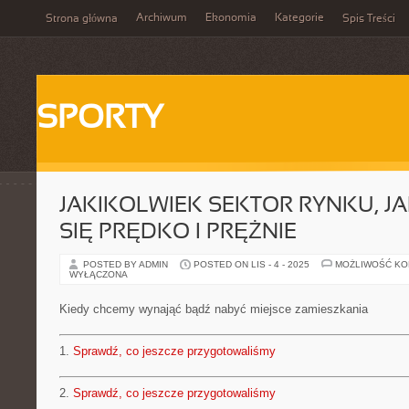
Archiwum
Ekonomia
Kategorie
Strona główna
Spis Treści
SPORTY
JAKIKOLWIEK SEKTOR RYNKU, JA
SIĘ PRĘDKO I PRĘŻNIE
POSTED BY ADMIN
POSTED ON LIS - 4 - 2025
MOŻLIWOŚĆ K
WYŁĄCZONA
Kiedy chcemy wynająć bądź nabyć miejsce zamieszkania
1.
Sprawdź, co jeszcze przygotowaliśmy
2.
Sprawdź, co jeszcze przygotowaliśmy