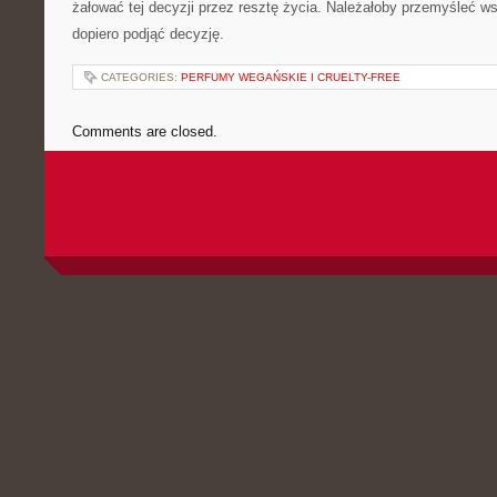
żałować tej decyzji przez resztę życia. Należałoby przemyśleć w
dopiero podjąć decyzję.
CATEGORIES:
PERFUMY WEGAŃSKIE I CRUELTY-FREE
Comments are closed.