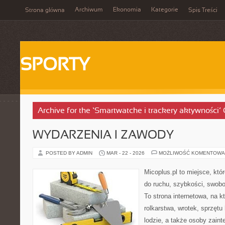
Archiwum
Ekonomia
Kategorie
Strona główna
Spis Treści
SPORTY
Archive for the ‘Smartwatche i trackery aktywności’
WYDARZENIA I ZAWODY
POSTED BY ADMIN
MAR - 22 - 2026
MOŻLIWOŚĆ KOMENTOWA
Micoplus.pl to miejsce, któ
do ruchu, szybkości, swobo
To strona internetowa, na kt
rolkarstwa, wrotek, sprzęt
lodzie, a także osoby zain