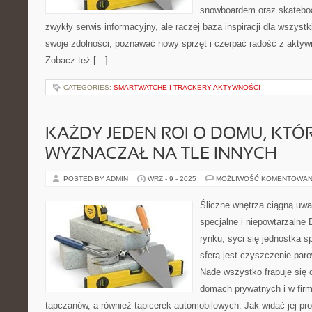
snowboardem oraz skateboar
zwykły serwis informacyjny, ale raczej baza inspiracji dla wszystk
swoje zdolności, poznawać nowy sprzęt i czerpać radość z aktyw
Zobacz też […]
CATEGORIES:
SMARTWATCHE I TRACKERY AKTYWNOŚCI
KAŻDY JEDEN ROI O DOMU, KTÓR
WYZNACZAŁ NA TLE INNYCH
POSTED BY ADMIN
WRZ - 9 - 2025
MOŻLIWOŚĆ KOMENTOWAN
Śliczne wnętrza ciągną uwa
specjalne i niepowtarzalne 
rynku, syci się jednostka s
sferą jest czyszczenie par
Nade wszystko frapuje si
domach prywatnych i w firma
tapczanów, a również tapicerek automobilowych. Jak widać jej pr