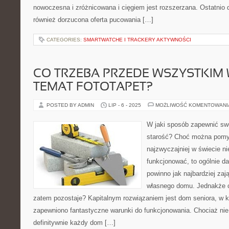
nowoczesna i zróżnicowana i cięgiem jest rozszerzana. Ostatnio do
również dorzucona oferta pucowania […]
CATEGORIES:
SMARTWATCHE I TRACKERY AKTYWNOŚCI
CO TRZEBA PRZEDE WSZYSTKIM 
TEMAT FOTOTAPET?
POSTED BY ADMIN
LIP - 6 - 2025
MOŻLIWOŚĆ KOMENTOWAN
W jaki sposób zapewnić sw
starość? Choć można pomyś
najzwyczajniej w świecie n
funkcjonować, to ogólnie d
powinno jak najbardziej zaj
własnego domu. Jednakże c
zatem pozostaje? Kapitalnym rozwiązaniem jest dom seniora, w
zapewniono fantastyczne warunki do funkcjonowania. Chociaż nie
definitywnie każdy dom […]