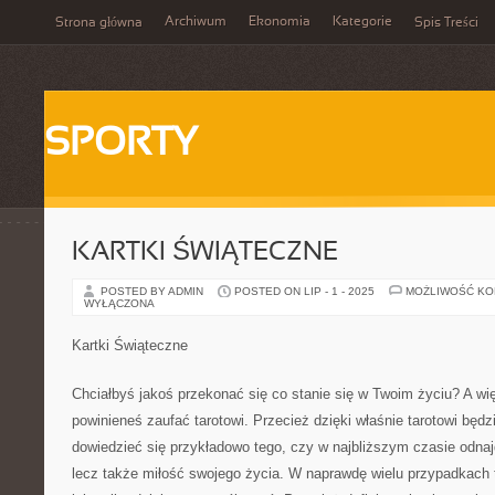
Archiwum
Ekonomia
Kategorie
Strona główna
Spis Treści
SPORTY
KARTKI ŚWIĄTECZNE
POSTED BY ADMIN
POSTED ON LIP - 1 - 2025
MOŻLIWOŚĆ K
WYŁĄCZONA
Kartki Świąteczne
Chciałbyś jakoś przekonać się co stanie się w Twoim życiu? A w
powinieneś zaufać tarotowi. Przecież dzięki właśnie tarotowi będ
dowiedzieć się przykładowo tego, czy w najbliższym czasie odnaj
lecz także miłość swojego życia. W naprawdę wielu przypadkach 