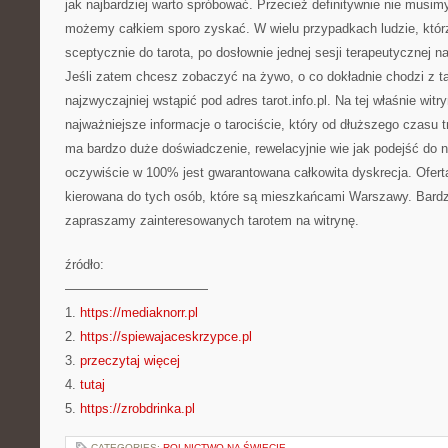
jak najbardziej warto spróbować. Przecież definitywnie nie musim
możemy całkiem sporo zyskać. W wielu przypadkach ludzie, którzy
sceptycznie do tarota, po dosłownie jednej sesji terapeutycznej na
Jeśli zatem chcesz zobaczyć na żywo, o co dokładnie chodzi z t
najzwyczajniej wstąpić pod adres tarot.info.pl. Na tej właśnie wit
najważniejsze informacje o tarociście, który od dłuższego czasu tr
ma bardzo duże doświadczenie, rewelacyjnie wie jak podejść do 
oczywiście w 100% jest gwarantowana całkowita dyskrecja. Ofert
kierowana do tych osób, które są mieszkańcami Warszawy. Bardz
zapraszamy zainteresowanych tarotem na witrynę.
źródło:
———————————
1.
https://mediaknorr.pl
2.
https://spiewajaceskrzypce.pl
3.
przeczytaj więcej
4.
tutaj
5.
https://zrobdrinka.pl
CATEGORIES:
ROLNICTWO NA ŚWIECIE