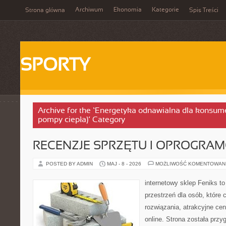
Archiwum
Ekonomia
Kategorie
Strona główna
Spis Treści
SPORTY
Archive for the ‘Energetyka odnawialna dla konsume
pompy ciepła)’ Category
RECENZJE SPRZĘTU I OPROGRA
POSTED BY ADMIN
MAJ - 8 - 2026
MOŻLIWOŚĆ KOMENTOWAN
internetowy sklep Feniks to
przestrzeń dla osób, które
rozwiązania, atrakcyjne c
online. Strona została prz