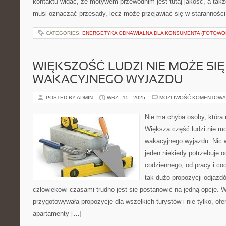
kontaktu widać, że motywem przewodnim jest tutaj jakość, a takż
musi oznaczać przesady, lecz może przejawiać się w staranności
CATEGORIES:
ENERGETYKA ODNAWIALNA DLA KONSUMENTA (FOTOWOL
WIĘKSZOŚĆ LUDZI NIE MOŻE SI
WAKACYJNEGO WYJAZDU
POSTED BY ADMIN
WRZ - 15 - 2025
MOŻLIWOŚĆ KOMENTOWA
Nie ma chyba osoby, która 
Większa część ludzi nie m
wakacyjnego wyjazdu. Nic 
jeden niekiedy potrzebuje o
codziennego, od pracy i co
tak dużo propozycji odjazd
człowiekowi czasami trudno jest się postanowić na jedną opcję. W
przygotowywała propozycję dla wszelkich turystów i nie tylko, ofe
apartamenty […]