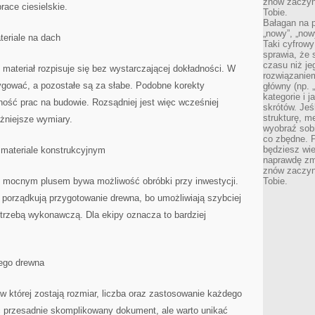
znów zaczyna
race ciesielskie.
Tobie.
Bałagan na pu
„nowy”, „now
teriale na dach
Taki cyfrowy
sprawia, że 
czasu niż j
 materiał rozpisuje się bez wystarczającej dokładności. W
rozwiązaniem
ygować, a pozostałe są za słabe. Podobne korekty
główny (np.
kategorie i 
nność prac na budowie. Rozsądniej jest więc wcześniej
skrótów. Je
strukturę, m
ażniejsze wymiary.
wyobraź sobi
co zbędne. 
będziesz wie
 materiale konstrukcyjnym
naprawdę zmn
znów zaczyna
 mocnym plusem bywa możliwość obróbki przy inwestycji.
Tobie.
porządkują przygotowanie drewna, bo umożliwiają szybciej
trzebą wykonawczą. Dla ekipy oznacza to bardziej
nego drewna
, w której zostają rozmiar, liczba oraz zastosowanie każdego
ić przesadnie skomplikowany dokument, ale warto unikać