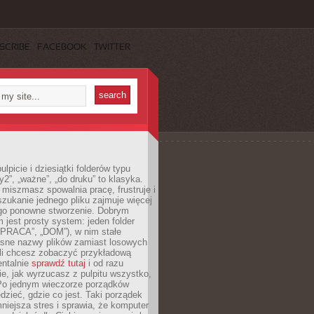
SCRIBE
FACEBOOK
TWITTER
lpicie i dziesiątki folderów typu
y2”, „ważne”, „do druku” to klasyka.
 miszmasz spowalnia pracę, frustruje i
szukanie jednego pliku zajmuje więcej
ego ponowne stworzenie. Dobrym
 jest prosty system: jeden folder
 „PRACA”, „DOM”), w nim stałe
jasne nazwy plików zamiast losowych
śli chcesz zobaczyć przykładową
entalnie
sprawdź tutaj
i od razu
e, jak wyrzucasz z pulpitu wszystko,
Po jednym wieczorze porządków
dzieć, gdzie co jest. Taki porządek
iejsza stres i sprawia, że komputer