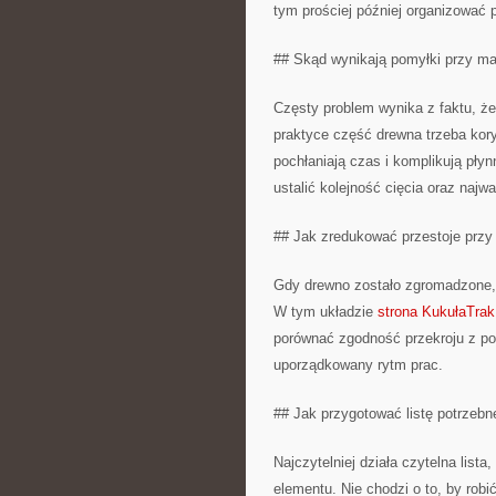
tym prościej później organizować p
## Skąd wynikają pomyłki przy ma
Częsty problem wynika z faktu, że
praktyce część drewna trzeba kor
pochłaniają czas i komplikują pły
ustalić kolejność cięcia oraz najw
## Jak zredukować przestoje przy
Gdy drewno zostało zgromadzone,
W tym układzie
strona KukułaTrak
porównać zgodność przekroju z po
uporządkowany rytm prac.
## Jak przygotować listę potrzeb
Najczytelniej działa czytelna lista
elementu. Nie chodzi o to, by rob