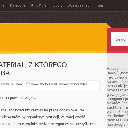
mia
Kategorie
Sport
Wszystkie tagi
Tagi
Spis Treści
SUB
ATERIAŁ, Z KTÓREGO
Bałagan na pu
ŹBA
„nowy”, „now
Taki cyfrowy
sprawia, że 
JAK
 MAR - 9 - 2026
MOŻLIWOŚĆ KOMENTOWANIA
ZOSTAŁA
czasu niż j
ROZPISAĆ
MATERIAŁ,
rozwiązaniem
Z
główny (np.
KTÓREGO
ego ma powstać więźba
kategorie i 
POWSTANIE
WIĘŹBA
skrótów. Je
strukturę, m
kszej spójności niż drewno na prace dodatkowe. Na
wyobraź sobi
co zbędne. 
ę elementów, by ograniczyć sytuacji, w której część
będziesz wie
nstrukcji. Im czytelniej będzie przygotowana specyfikacja,
naprawdę zmn