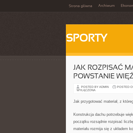
Archiwum
Ekono
Strona główna
SPORTY
JAK ROZPISAĆ M
POWSTANIE WIĘ
POSTED BY ADMIN
POSTED ON
WYŁĄCZONA
Jak przygotować materiał, z któr
Konstrukcja dachu potrzebuje wię
początku rozsądnie rozpisać liczb
materiału rozmija się z układem ko