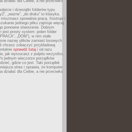
 działać dla Ciebie, a nie przeciwko
lpicie i dziesiątki folderów typu
y2”, „ważne”, „do druku” to klasyka.
 miszmasz spowalnia pracę, frustruje i
szukanie jednego pliku zajmuje więcej
ego ponowne stworzenie. Dobrym
 jest prosty system: jeden folder
 „PRACA”, „DOM”), w nim stałe
jasne nazwy plików zamiast losowych
śli chcesz zobaczyć przykładową
entalnie
sprawdź tutaj
i od razu
e, jak wyrzucasz z pulpitu wszystko,
Po jednym wieczorze porządków
dzieć, gdzie co jest. Taki porządek
iejsza stres i sprawia, że komputer
 działać dla Ciebie, a nie przeciwko