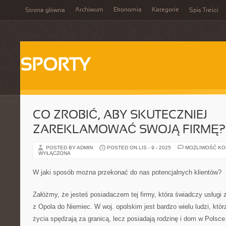
Archiwum
Ekonomia
Kategorie
Strona główna
Spis Treści
SPORTY
CO ZROBIĆ, ABY SKUTECZNIEJ
ZAREKLAMOWAĆ SWOJĄ FIRMĘ?
POSTED BY ADMIN
POSTED ON LIS - 9 - 2025
MOŻLIWOŚĆ K
WYŁĄCZONA
W jaki sposób można przekonać do nas potencjalnych klientów?
Załóżmy, że jesteś posiadaczem tej firmy, która świadczy usługi
z Opola do Niemiec. W woj. opolskim jest bardzo wielu ludzi, kt
życia spędzają za granicą, lecz posiadają rodzinę i dom w Polsce