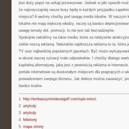
jest duży popyt na usługi przewozowe. Jednak w jaki sposób moż
że najzwyczajniej nasze busy będą w każdym przypadku zapełni
miejsca? A weźmy choćby pod uwagę media lokalne. W naszym k
lokalne nie mają większej władzy, raczej są bardzo deprecjonowa
uwagę tematy dot. promocji, to nie jest tak beznadziejnie.
Spokojnie natrafimy na takie media, które za relatywnie atrakcyj
siebie naszą reklamę. Naturalnie najdroższa reklama to ta, która 
TV oraz najbardziej popularnych gazetach. Być może wykupywan
w akurat naszej sytuacji mało odpowiednie. I choćby dlatego wart
kapitalną alternatywę, jaką jest z pewnością reklama w Internecie
portale internetowe są doskonałym miejscem dla pragnących o wiel
prowadzeniem swojego biznesu. Jak dobrze można zauważyć, prom
bardzo trudna.
1.
http://embassyminiaturegolf.com/spis-tresci
2.
artykuly
3.
artykuly
4.
felietony
5.
mapa strony