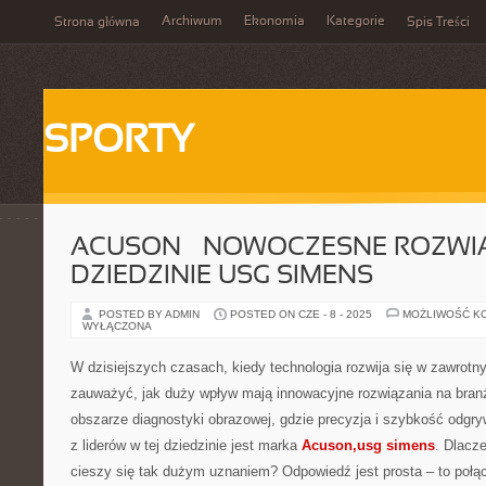
Archiwum
Ekonomia
Kategorie
Strona główna
Spis Treści
SPORTY
ACUSON – NOWOCZESNE ROZWI
DZIEDZINIE USG SIMENS
POSTED BY ADMIN
POSTED ON CZE - 8 - 2025
MOŻLIWOŚĆ K
WYŁĄCZONA
W dzisiejszych czasach, kiedy technologia rozwija się w zawrotn
zauważyć, jak duży wpływ mają innowacyjne rozwiązania na bra
obszarze diagnostyki obrazowej, gdzie precyzja i szybkość odgr
z liderów w tej dziedzinie jest marka
Acuson,usg simens
. Dlacze
cieszy się tak dużym uznaniem? Odpowiedź jest prosta – to połą