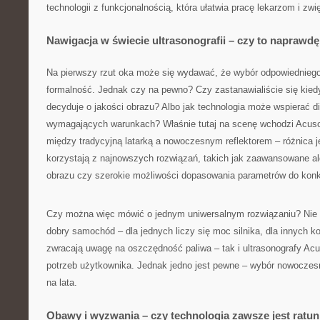
technologii z funkcjonalnością, która ułatwia pracę lekarzom i zw
Nawigacja w świecie ultrasonografii – czy to naprawd
Na pierwszy rzut oka może się wydawać, że wybór odpowiednieg
formalność. Jednak czy na pewno? Czy zastanawialiście się kied
decyduje o jakości obrazu? Albo jak technologia może wspierać d
wymagających warunkach? Właśnie tutaj na scenę wchodzi Acuso
między tradycyjną latarką a nowoczesnym reflektorem – różnica j
korzystają z najnowszych rozwiązań, takich jak zaawansowane a
obrazu czy szerokie możliwości dopasowania parametrów do konkr
Czy można więc mówić o jednym uniwersalnym rozwiązaniu? Nie 
dobry samochód – dla jednych liczy się moc silnika, dla innych ko
zwracają uwagę na oszczędność paliwa – tak i ultrasonografy Ac
potrzeb użytkownika. Jednak jedno jest pewne – wybór nowoczesn
na lata.
Obawy i wyzwania – czy technologia zawsze jest ratu