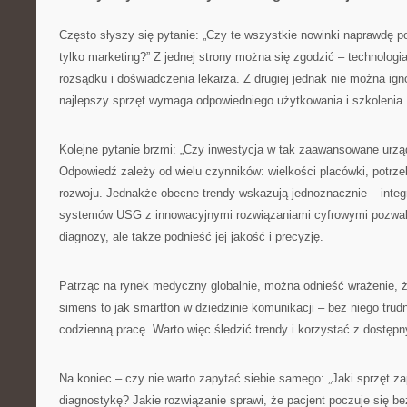
Często słyszy się pytanie: „Czy te wszystkie nowinki naprawdę p
tylko marketing?” Z jednej strony można się zgodzić – technologi
rozsądku i doświadczenia lekarza. Z drugiej jednak nie można ign
najlepszy sprzęt wymaga odpowiedniego użytkowania i szkolenia.
Kolejne pytanie brzmi: „Czy inwestycja w tak zaawansowane urząd
Odpowiedź zależy od wielu czynników: wielkości placówki, potrz
rozwoju. Jednakże obecne trendy wskazują jednoznacznie – inte
systemów USG z innowacyjnymi rozwiązaniami cyfrowymi pozwala
diagnozy, ale także podnieść jej jakość i precyzję.
Patrząc na rynek medyczny globalnie, można odnieść wrażenie, ż
simens to jak smartfon w dziedzinie komunikacji – bez niego trud
codzienną pracę. Warto więc śledzić trendy i korzystać z dostęp
Na koniec – czy nie warto zapytać siebie samego: „Jaki sprzęt z
diagnostykę? Jakie rozwiązanie sprawi, że pacjent poczuje się b