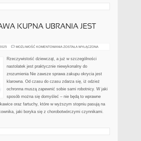
AWA KUPNA UBRANIA JEST
NIE
 2025
MOŻLIWOŚĆ KOMENTOWANIA
ZOSTAŁA WYŁĄCZONA
ZAWSZE
SPRAWA
KUPNA
Rzeczywistość dziewcząt, a już w szczególności
UBRANIA
JEST
nastolatek jest praktycznie niewykonalny do
PRZEKONUJĄCA
zrozumienia Nie zawsze sprawa zakupu okrycia jest
klarowna. Od czasu do czasu zdarza się, iż odzież
ochronna muszą zapewnić sobie sami robotnicy. W jaki
sposób można się domyśleć – nie będą to wprawne
kawice oraz fartuchy, które w wyższym stopniu pasują na
acownika, jaki boryka się z chorobotwórczymi czynnikami.