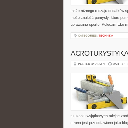
także różnego rodzaju dodatków sp
może znaleźć pomysły, które po
uprawiania sportu. Polecam Eko mo
CATEGORIES:
TECHNIKA
AGROTURYSTYK
POSTED BY ADMIN
MAR - 17 -
szukaniu wyjątkowych miejsc zaró
strona jest przedstawiona jako blo