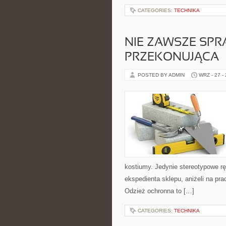
CATEGORIES:
TECHNIKA
NIE ZAWSZE SPR
PRZEKONUJĄCA
POSTED BY ADMIN
WRZ - 27 -
kostiumy. Jedynie stereotypowe rę
ekspedienta sklepu, aniżeli na pr
Odzież ochronna to […]
CATEGORIES:
TECHNIKA