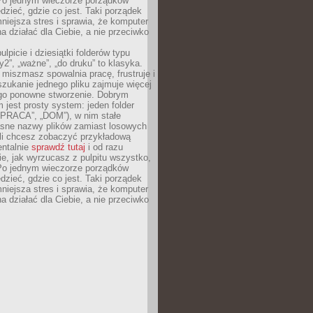
Po jednym wieczorze porządków
dzieć, gdzie co jest. Taki porządek
iejsza stres i sprawia, że komputer
 działać dla Ciebie, a nie przeciwko
lpicie i dziesiątki folderów typu
y2”, „ważne”, „do druku” to klasyka.
 miszmasz spowalnia pracę, frustruje i
szukanie jednego pliku zajmuje więcej
ego ponowne stworzenie. Dobrym
 jest prosty system: jeden folder
 „PRACA”, „DOM”), w nim stałe
jasne nazwy plików zamiast losowych
śli chcesz zobaczyć przykładową
entalnie
sprawdź tutaj
i od razu
e, jak wyrzucasz z pulpitu wszystko,
Po jednym wieczorze porządków
dzieć, gdzie co jest. Taki porządek
iejsza stres i sprawia, że komputer
 działać dla Ciebie, a nie przeciwko