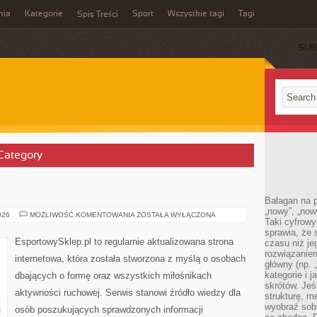
mia
Kategorie
Sport
Wszystkie tagi
Tagi
Spis Treści
SUB
 Category
Bałagan na pu
„nowy”, „now
BUTY
026
MOŻLIWOŚĆ KOMENTOWANIA
ZOSTAŁA WYŁĄCZONA
Taki cyfrowy
SPORTOWE
sprawia, że 
EsportowySklep.pl to regularnie aktualizowana strona
czasu niż j
rozwiązaniem
internetowa, która została stworzona z myślą o osobach
główny (np.
kategorie i 
dbających o formę oraz wszystkich miłośnikach
skrótów. Je
aktywności ruchowej. Serwis stanowi źródło wiedzy dla
strukturę, m
wyobraź sobi
osób poszukujących sprawdzonych informacji