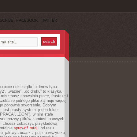
SCRIBE
FACEBOOK
TWITTER
lpicie i dziesiątki folderów typu
y2”, „ważne”, „do druku” to klasyka.
 miszmasz spowalnia pracę, frustruje i
szukanie jednego pliku zajmuje więcej
ego ponowne stworzenie. Dobrym
 jest prosty system: jeden folder
 „PRACA”, „DOM”), w nim stałe
jasne nazwy plików zamiast losowych
śli chcesz zobaczyć przykładową
entalnie
sprawdź tutaj
i od razu
e, jak wyrzucasz z pulpitu wszystko,