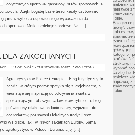
co zbędne. 
dotyczących sportowej garderoby, butów sportowych, a
będziesz wie
naprawdę zmn
ortowych. Dzięki bogatej bazie treści każdy użytkownik
znów zaczyna
Tobie.
mogą mu w wyborze odpowiedniego wyposażenia do
Bałagan na pu
da sportowa i Marki i kolekcje sportowe. Na […]
„nowy”, „now
Taki cyfrowy
sprawia, że 
czasu niż j
rozwiązaniem
główny (np.
kategorie i 
A DLA ZAKOCHANYCH
skrótów. Je
strukturę, m
AGROTURYSTYKA
 2026
MOŻLIWOŚĆ KOMENTOWANIA
ZOSTAŁA WYŁĄCZONA
wyobraź sobi
DLA
co zbędne. 
ZAKOCHANYCH
będziesz wie
Agroturystyka w Polsce i Europie – Blog turystyczny to
naprawdę zmn
serwis, w którym podróż spotyka się z krajobrazem, a
znów zaczyna
Tobie.
wieś staje się inspiracją do odkrywania świata w
spokojniejszym, bliższym człowiekowi rytmie. To blog
poświęcony relaksowi na łonie natury, wyjazdom do
gospodarstw, poznawaniu lokalnych tradycji oraz
wno w Polsce, jak i w innych zakątkach Europy. Sama
g o agroturystyce w Polsce i Europie, a jej […]