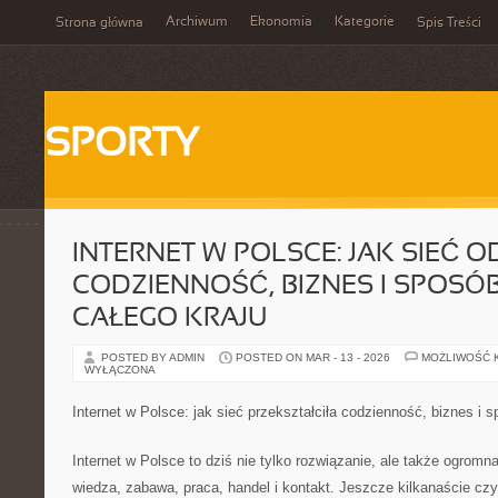
Archiwum
Ekonomia
Kategorie
Strona główna
Spis Treści
SPORTY
INTERNET W POLSCE: JAK SIEĆ O
CODZIENNOŚĆ, BIZNES I SPOSÓ
CAŁEGO KRAJU
POSTED BY ADMIN
POSTED ON MAR - 13 - 2026
MOŻLIWOŚĆ 
WYŁĄCZONA
Internet w Polsce: jak sieć przekształciła codzienność, biznes i 
Internet w Polsce to dziś nie tylko rozwiązanie, ale także ogromna
wiedza, zabawa, praca, handel i kontakt. Jeszcze kilkanaście czy 