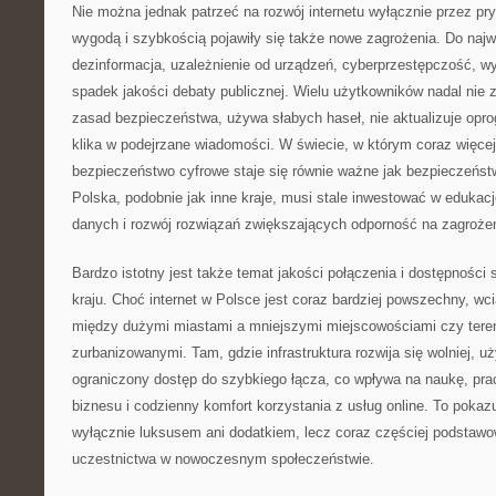
Nie można jednak patrzeć na rozwój internetu wyłącznie przez pr
wygodą i szybkością pojawiły się także nowe zagrożenia. Do naj
dezinformacja, uzależnienie od urządzeń, cyberprzestępczość, wy
spadek jakości debaty publicznej. Wielu użytkowników nadal ni
zasad bezpieczeństwa, używa słabych haseł, nie aktualizuje opro
klika w podejrzane wiadomości. W świecie, w którym coraz więcej 
bezpieczeństwo cyfrowe staje się równie ważne jak bezpieczeńst
Polska, podobnie jak inne kraje, musi stale inwestować w edukac
danych i rozwój rozwiązań zwiększających odporność na zagrożen
Bardzo istotny jest także temat jakości połączenia i dostępności
kraju. Choć internet w Polsce jest coraz bardziej powszechny, w
między dużymi miastami a mniejszymi miejscowościami czy teren
zurbanizowanymi. Tam, gdzie infrastruktura rozwija się wolniej, 
ograniczony dostęp do szybkiego łącza, co wpływa na naukę, prac
biznesu i codzienny komfort korzystania z usług online. To pokazuj
wyłącznie luksusem ani dodatkiem, lecz coraz częściej podsta
uczestnictwa w nowoczesnym społeczeństwie.