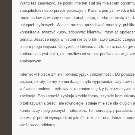
Warto też zauważyć, że polski internet stał się miejscem ogromn
specjalistów i osób przedsiębiorczych. Kto ma pomysł, wiedzę lu
może budować własny serwis, kanał, sklep, markę osobistą lub dz
usługach cyfrowych. W sieci można sprzedawać produkty, publiko
konsultacje, tworzyć kursy, zdobywać klientów i rozwijać społec
tematu. Jeszcze nigdy w historii nie było tak łatwo zacząć czego
niskim progu wejścia. Oczywiście łatwość startu nie oznacza gwa
konkurencja jest duża, ale możliwości są bez porównania większe
analogowym.
Internet w Polsce zmienił również język codzienności. Do powsz
pojęcia, skróty, formy komunikacji i style wypowiedzi. Użytkowni
w świecie realnym i cyfrowym, a granice między tymi rzeczywistoś
zacierają. Popularność zyskują krótkie formy, szybkie komunikat
przekazywania treści, ale równolegle istnieje miejsce dla długich 
komentarzy i pogłębionych materiałów. To interesujący paradoks: 
ale wciąż potrafi wynagradzać jakość, o ile jest ona dobrze zaprez
właściwego odbiorcy.