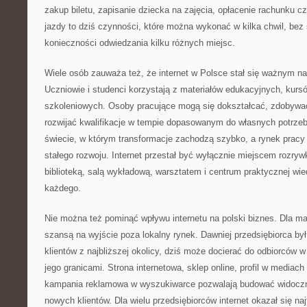
zakup biletu, zapisanie dziecka na zajęcia, opłacenie rachunku c
jazdy to dziś czynności, które można wykonać w kilka chwil, bez 
konieczności odwiedzania kilku różnych miejsc.
Wiele osób zauważa też, że internet w Polsce stał się ważnym n
Uczniowie i studenci korzystają z materiałów edukacyjnych, kursó
szkoleniowych. Osoby pracujące mogą się dokształcać, zdobywać
rozwijać kwalifikacje w tempie dopasowanym do własnych potrze
świecie, w którym transformacje zachodzą szybko, a rynek prac
stałego rozwoju. Internet przestał być wyłącznie miejscem rozrywk
biblioteką, salą wykładową, warsztatem i centrum praktycznej wie
każdego.
Nie można też pominąć wpływu internetu na polski biznes. Dla mał
szansą na wyjście poza lokalny rynek. Dawniej przedsiębiorca by
klientów z najbliższej okolicy, dziś może docierać do odbiorców 
jego granicami. Strona internetowa, sklep online, profil w media
kampania reklamowa w wyszukiwarce pozwalają budować widocz
nowych klientów. Dla wielu przedsiębiorców internet okazał się naj