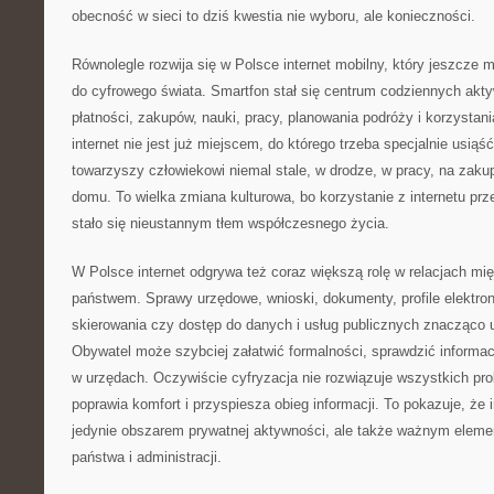
obecność w sieci to dziś kwestia nie wyboru, ale konieczności.
Równolegle rozwija się w Polsce internet mobilny, który jeszcze 
do cyfrowego świata. Smartfon stał się centrum codziennych akty
płatności, zakupów, nauki, pracy, planowania podróży i korzystani
internet nie jest już miejscem, do którego trzeba specjalnie usiąść
towarzyszy człowiekowi niemal stale, w drodze, w pracy, na zaku
domu. To wielka zmiana kulturowa, bo korzystanie z internetu pr
stało się nieustannym tłem współczesnego życia.
W Polsce internet odgrywa też coraz większą rolę w relacjach mi
państwem. Sprawy urzędowe, wnioski, dokumenty, profile elektroni
skierowania czy dostęp do danych i usług publicznych znacząco u
Obywatel może szybciej załatwić formalności, sprawdzić informacj
w urzędach. Oczywiście cyfryzacja nie rozwiązuje wszystkich pr
poprawia komfort i przyspiesza obieg informacji. To pokazuje, że i
jedynie obszarem prywatnej aktywności, ale także ważnym elem
państwa i administracji.