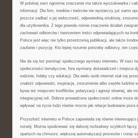
W polskiej sieci ogromne znaczenie ma także wyszukiwarka i cał
informacji. Dla firm, mediów i twórców nie wystarczy już samo opu
jeszcze zadbać o jej widoczność, odpowiednią strukturę, zrozumia
dla użytkownika. Z tego powodu rośnie znaczenie działań związan
zachowań odbiorców i tworzeniem treści odpowiadających na konkr
Polsce jest więc nie tylko przestrzenią publikacji, ale także środ
zaufanie i pozycję. Kto lepiej rozumie potrzeby odbiorcy, ten częś
Nie da się też pominąć społecznego wymiaru internetu. W sieci tw
społeczności tematyczne, fora wymiany doświadczeń i miejsca dys
rodzinie, hobby czy edukacji. Dla wielu osób internet stał się prze
znaleźć odpowiedzi, inspiracje, zrozumienie albo zwykłe ludzkie 
bywa też miejscem konfliktów, polaryzacji i agresji słownej, ale mi
integracyjnej roli. Dobrze prowadzona społeczność online może d
wpływać na życie ludzi równie mocno jak relacje budowane poza i
Przyszłość internetu w Polsce zapowiada się równie interesująco
rozwój. Można spodziewać się dalszej rozbudowy szybkich łączy,
opartych na chmurze, większej automatyzacji procesów i coraz s