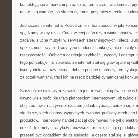
kontaktują się z markami przez czat, formularze i wiadomości pry
ma wielką wartość, bo skraca dystans, przyspiesza reakcje i ułat
Jednocześnie internet w Polsce zmienił też sposób, w jaki konsu
spędzamy wolny czas. Coraz więcej osób czyta wiadomości w tele
żądanie, słucha muzyki w serwisach streamingowych i śledzi ul
społecznościowych. Tradycyjne media nie zniknęły, ale musiały 
rzeczywistości. Odbiorca oczekuje szybkości, wygody i dostępu 
tego potrzebuje. To sprawiło, że internet stał się główną areną w
tworzy ciekawe, użyteczne i dobrze podane materiały, ten zyskuj
za oczekiwaniami, traci ich na rzecz bardziej dynamicznej konkure
Szczególnie ciekawym zjawiskiem jest rozwój zakupów online w P
dawno wiele osób nie ufało płatnościom internetowym, obawiało s
obejrzeć towar na żywo. Z czasem jednak sytuacja bardzo się zmie
się do szybkich dostaw, wygodnych zwrotów, porównywarek cen 
produktów. Internetowy handel zaczął obejmować nie tylko elektro
odzież, kosmetyki, artykuły spożywcze, meble, usługi i produkty 
przestał być dodatkiem do działalności, a często stał się jej głów