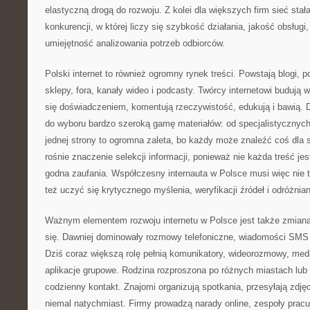
elastyczną drogą do rozwoju. Z kolei dla większych firm sieć stał
konkurencji, w której liczy się szybkość działania, jakość obsługi
umiejętność analizowania potrzeb odbiorców.
Polski internet to również ogromny rynek treści. Powstają blogi, p
sklepy, fora, kanały wideo i podcasty. Twórcy internetowi budują 
się doświadczeniem, komentują rzeczywistość, edukują i bawią. 
do wyboru bardzo szeroką gamę materiałów: od specjalistycznych 
jednej strony to ogromna zaleta, bo każdy może znaleźć coś dla si
rośnie znaczenie selekcji informacji, ponieważ nie każda treść jes
godna zaufania. Współczesny internauta w Polsce musi więc nie ty
też uczyć się krytycznego myślenia, weryfikacji źródeł i odróżnian
Ważnym elementem rozwoju internetu w Polsce jest także zmia
się. Dawniej dominowały rozmowy telefoniczne, wiadomości SMS i
Dziś coraz większą rolę pełnią komunikatory, wideorozmowy, med
aplikacje grupowe. Rodzina rozproszona po różnych miastach lu
codzienny kontakt. Znajomi organizują spotkania, przesyłają zdjęc
niemal natychmiast. Firmy prowadzą narady online, zespoły pracują