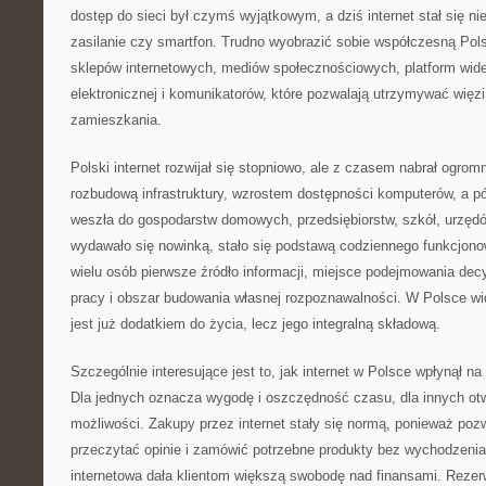
dostęp do sieci był czymś wyjątkowym, a dziś internet stał się ni
zasilanie czy smartfon. Trudno wyobrazić sobie współczesną Pol
sklepów internetowych, mediów społecznościowych, platform wid
elektronicznej i komunikatorów, które pozwalają utrzymywać więzi
zamieszkania.
Polski internet rozwijał się stopniowo, ale z czasem nabrał ogr
rozbudową infrastruktury, wzrostem dostępności komputerów, a pó
weszła do gospodarstw domowych, przedsiębiorstw, szkół, urzędów 
wydawało się nowinką, stało się podstawą codziennego funkcjonowa
wielu osób pierwsze źródło informacji, miejsce podejmowania dec
pracy i obszar budowania własnej rozpoznawalności. W Polsce wid
jest już dodatkiem do życia, lecz jego integralną składową.
Szczególnie interesujące jest to, jak internet w Polsce wpłynął n
Dla jednych oznacza wygodę i oszczędność czasu, dla innych ot
możliwości. Zakupy przez internet stały się normą, ponieważ poz
przeczytać opinie i zamówić potrzebne produkty bez wychodzen
internetowa dała klientom większą swobodę nad finansami. Rezerw