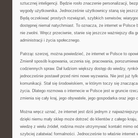
sztucznej inteligencji. Będzie rosło znaczenie personalizacji, bez
wygody użytkownika. Jednocześnie użytkownicy staną się jeszcz
Będą oczekiwać prostych rozwiązań, szybkich serwisów, wiarygodn
dostępnej niemal natychmiast. To oznacza, że internet w Polsce b
nie zwolni. Wręcz przeciwnie, stanie się jeszcze ważniejszy dla g
administracji i życia społecznego.
Patrząc szerzej, można powiedzieć, że internet w Polsce to opow
Zmienił sposób kupowania, uczenia się, pracowania, porozumiewan
codziennych spraw. Dał ludziom większy dostęp do wiedzy, rynków
jednocześnie postawił przed nimi nowe wyzwania. Nie jest już ty
komunikacji. Stał się środowiskiem, w którym toczy się znaczą
życia. Dlatego rozmowa o internecie w Polsce jest w gruncie rze
zmienia się cały kraj, jego obywatele, jego gospodarka oraz jego
Można wręcz uznać, że internet jest dziś jednym z najważniejszy
dzięki niemu mały sklep może dotrzeć do klientów z całego kraj
wiedzę z wielu źródeł, rodzina może utrzymywać kontakt mimo od
szybciej załatwiać formalności. Jednocześnie to właśnie interne