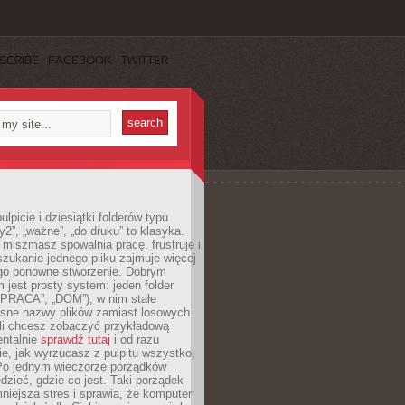
SCRIBE
FACEBOOK
TWITTER
lpicie i dziesiątki folderów typu
y2”, „ważne”, „do druku” to klasyka.
 miszmasz spowalnia pracę, frustruje i
szukanie jednego pliku zajmuje więcej
ego ponowne stworzenie. Dobrym
 jest prosty system: jeden folder
 „PRACA”, „DOM”), w nim stałe
jasne nazwy plików zamiast losowych
śli chcesz zobaczyć przykładową
entalnie
sprawdź tutaj
i od razu
e, jak wyrzucasz z pulpitu wszystko,
Po jednym wieczorze porządków
dzieć, gdzie co jest. Taki porządek
iejsza stres i sprawia, że komputer