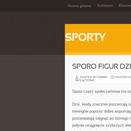
Archiwum
Ekono
Strona główna
SPORTY
SPORO FIGUR DZ
POSTED BY ADMIN
POSTED ON 
WYŁĄCZONA
Spora część społeczeństwa ma n
Dziś, kiedy znacznie poszerzają si
treningów poprzez dobre wspomagac
postanawiają sięgnąć po różnego r
jedynie osiągnięcie szybszych efe