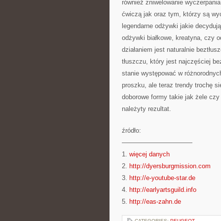
również zniwelowanie wyczerpania
ćwiczą jak oraz tym, którzy są wyc
legendarne odżywki jakie decydują
odżywki białkowe, kreatyna, czy
działaniem jest naturalnie beztłu
tłuszczu, który jest najczęściej
stanie występować w różnorodnych 
proszku, ale teraz trendy trochę 
doborowe formy takie jak żele czy b
należyty rezultat.
źródło:
———————————
1.
więcej danych
2.
http://dyersburgmission.com
3.
http://e-youtube-star.de
4.
http://earlyartsguild.info
5.
http://eas-zahn.de
CATEGORIES:
PEUGEOT