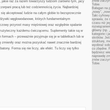
znów zaczyna
, jakie raz za razem towarzyszy ludziom zarówno tym, jacy
Tobie.
zerpani pracą lub też codziennością życia. Najbardziej
Bałagan na pu
„nowy”, „now
 się akceptować ludzie na całym globie to bezsprzecznie
Taki cyfrowy
 odżywki węglowodanowe, których fundamentalnym
sprawia, że 
czasu niż j
szczowy przyrost masy mięśniowej oraz względnie spalanie
rozwiązaniem
główny (np.
 bezużyteczny każdemu ćwiczącemu. Suplementy takie są w
kategorie i 
formach – przeważnie przyjmuje się je w tabletkach lub w
skrótów. Je
strukturę, m
się zmieniły oraz można pozyskać nawet znacznie bardziej
wyobraź sobi
atony. Forma się nie liczy, ale efekt. Tu liczy się tylko
co zbędne. 
będziesz wie
naprawdę zmn
znów zaczyna
Tobie.