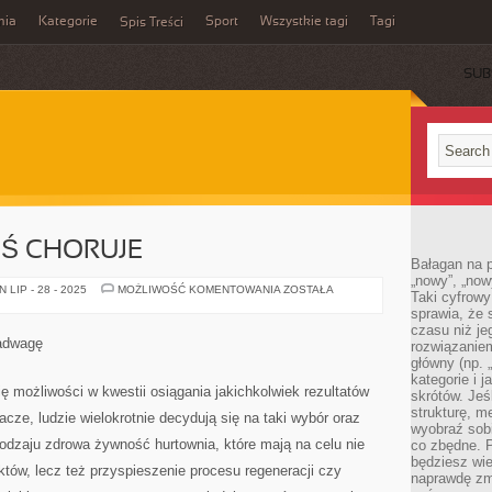
mia
Kategorie
Sport
Wszystkie tagi
Tagi
Spis Treści
SUB
IŚ CHORUJE
Bałagan na pu
„nowy”, „now
SPORO
LIP - 28 - 2025
MOŻLIWOŚĆ KOMENTOWANIA
ZOSTAŁA
Taki cyfrowy
FIGUR
sprawia, że 
DZIŚ
CHORUJE
czasu niż j
adwagę
rozwiązaniem
główny (np.
kategorie i 
ę możliwości w kwestii osiągania jakichkolwiek rezultatów
skrótów. Je
strukturę, m
ze, ludzie wielokrotnie decydują się na taki wybór oraz
wyobraź sobi
odzaju zdrowa żywność hurtownia, które mają na celu nie
co zbędne. 
będziesz wie
któw, lecz też przyspieszenie procesu regeneracji czy
naprawdę zmn