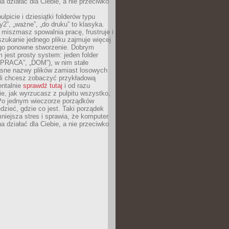
 działać dla Ciebie, a nie przeciwko
lpicie i dziesiątki folderów typu
y2”, „ważne”, „do druku” to klasyka.
 miszmasz spowalnia pracę, frustruje i
szukanie jednego pliku zajmuje więcej
ego ponowne stworzenie. Dobrym
 jest prosty system: jeden folder
 „PRACA”, „DOM”), w nim stałe
jasne nazwy plików zamiast losowych
śli chcesz zobaczyć przykładową
entalnie
sprawdź tutaj
i od razu
e, jak wyrzucasz z pulpitu wszystko,
Po jednym wieczorze porządków
dzieć, gdzie co jest. Taki porządek
iejsza stres i sprawia, że komputer
 działać dla Ciebie, a nie przeciwko