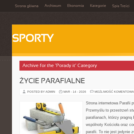
Archiwum
Ekonomia
Kategorie
Strona główna
Spis Treści
SPORTY
Archive for the ‘Porady it’ Category
ŻYCIE PARAFIALNE
POSTED BY ADMIN
MAR - 14 - 2026
MOŻLIWOŚĆ KOMENTOWA
Strona internetowa Parafii 
Przemyślu to przestrzeń st
parafianach, którzy pragną 
wspólnoty Kościoła oraz co
parafii. To nie jest jedynie