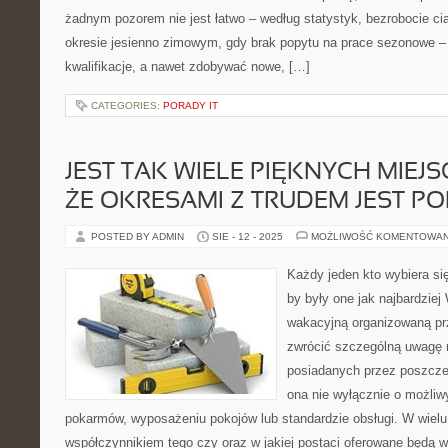
żadnym pozorem nie jest łatwo – według statystyk, bezrobocie ci
okresie jesienno zimowym, gdy brak popytu na prace sezonowe 
kwalifikacje, a nawet zdobywać nowe, […]
CATEGORIES:
PORADY IT
JEST TAK WIELE PIĘKNYCH MIEJS
ŻE OKRESAMI Z TRUDEM JEST PO
POSTED BY ADMIN
SIE - 12 - 2025
MOŻLIWOŚĆ KOMENTOWA
Każdy jeden kto wybiera s
by były one jak najbardzie
wakacyjną organizowaną pr
zwrócić szczególną uwagę 
posiadanych przez poszcze
ona nie wyłącznie o możliw
pokarmów, wyposażeniu pokojów lub standardzie obsługi. W wielu
współczynnikiem tego czy oraz w jakiej postaci oferowane będą 