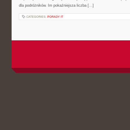
dla podróżników. Im pokaźniejsza liczba […]
CATEGORIES:
PORADY IT