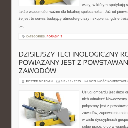
wiary, w którym spotykają si
także wiadomości ważne dla lokalnej społeczności. Już od pierw
że jest to serwis budujący atmosferę ciszy i skupienia, gdzie tr
[…]
CATEGORIES:
PORADY IT
DZISIEJSZY TECHNOLOGICZNY R
POWIĄZANY JEST Z POWSTAWA
ZAWODÓW
POSTED BY ADMIN
SIE - 18 - 2025
MOŻLIWOŚĆ KOMENTOWA
Usług lombardu jest dużo o
nich odnaleźć Nowoczesny 
połączony jest z powstawa
zawodów, zapewnieniu należy
w wielu dyscyplinach gosp
sobie pracę, o co w współc