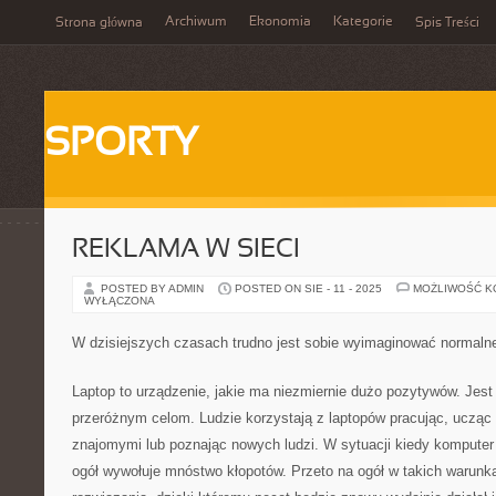
Archiwum
Ekonomia
Kategorie
Strona główna
Spis Treści
SPORTY
REKLAMA W SIECI
POSTED BY ADMIN
POSTED ON SIE - 11 - 2025
MOŻLIWOŚĆ 
WYŁĄCZONA
W dzisiejszych czasach trudno jest sobie wyimaginować normaln
Laptop to urządzenie, jakie ma niezmiernie dużo pozytywów. Jest f
przeróżnym celom. Ludzie korzystają z laptopów pracując, ucząc s
znajomymi lub poznając nowych ludzi. W sytuacji kiedy komputer
ogół wywołuje mnóstwo kłopotów. Przeto na ogół w takich warunk