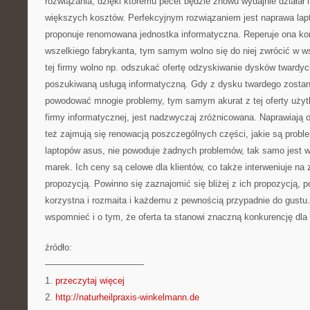
rozwiązania, dzięki któremu pecet będzie znowu wydajnie działał 
większych kosztów. Perfekcyjnym rozwiązaniem jest naprawa la
proponuje renomowana jednostka informatyczna. Reperuje ona ko
wszelkiego fabrykanta, tym samym wolno się do niej zwrócić w wsz
tej firmy wolno np. odszukać ofertę odzyskiwanie dysków twardych
poszukiwaną usługą informatyczną. Gdy z dysku twardego zostan
powodować mnogie problemy, tym samym akurat z tej oferty użytkuj
firmy informatycznej, jest nadzwyczaj zróżnicowana. Naprawiają 
też zajmują się renowacją poszczególnych części, jakie są prob
laptopów asus, nie powoduje żadnych problemów, tak samo jest
marek. Ich ceny są celowe dla klientów, co także interweniuje na 
propozycją. Powinno się zaznajomić się bliżej z ich propozycją, 
korzystna i rozmaita i każdemu z pewnością przypadnie do gustu
wspomnieć i o tym, że oferta ta stanowi znaczną konkurencję dla 
źródło:
———————————
1.
przeczytaj więcej
2.
http://naturheilpraxis-winkelmann.de