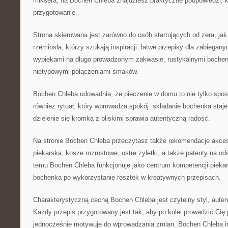
miksera, na Bochen Chleba znajdziesz praktyczne podpowiedzi, k
przygotowanie.
Strona skierowana jest zarówno do osób startujących od zera, jak
rzemiosła, którzy szukają inspiracji. łatwe przepisy dla zabiegany
wypiekami na długo prowadzonym zakwasie, rustykalnymi bochen
nietypowymi połączeniami smaków.
Bochen Chleba udowadnia, że pieczenie w domu to nie tylko spos
również rytuał, który wprowadza spokój. składanie bochenka staj
dzielenie się kromką z bliskimi sprawia autentyczną radość.
Na stronie Bochen Chleba przeczytasz także rekomendacje akcesor
piekarska, kosze rozrostowe, ostre żyletki, a także patenty na od
temu Bochen Chleba funkcjonuje jako centrum kompetencji pieka
bochenka po wykorzystanie resztek w kreatywnych przepisach.
Charakterystyczną cechą Bochen Chleba jest czytelny styl, auten
Każdy przepis przygotowany jest tak, aby po kolei prowadzić Cię 
jednocześnie motywuje do wprowadzania zmian. Bochen Chleba in