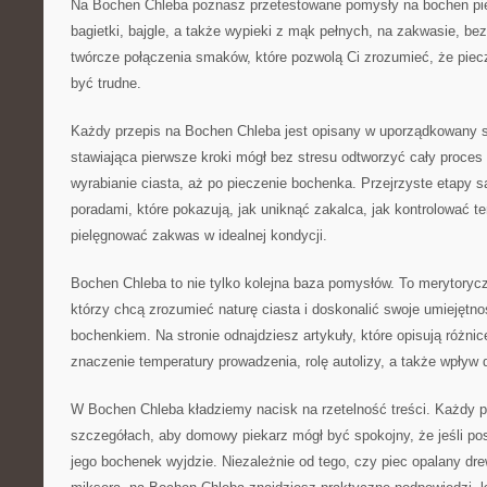
Na Bochen Chleba poznasz przetestowane pomysły na bochen pie
bagietki, bajgle, a także wypieki z mąk pełnych, na zakwasie, be
twórcze połączenia smaków, które pozwolą Ci zrozumieć, że piec
być trudne.
Każdy przepis na Bochen Chleba jest opisany w uporządkowany 
stawiająca pierwsze kroki mógł bez stresu odtworzyć cały proces
wyrabianie ciasta, aż po pieczenie bochenka. Przejrzyste etapy 
poradami, które pokazują, jak uniknąć zakalca, jak kontrolować te
pielęgnować zakwas w idealnej kondycji.
Bochen Chleba to nie tylko kolejna baza pomysłów. To merytoryc
którzy chcą zrozumieć naturę ciasta i doskonalić swoje umiejętn
bochenkiem. Na stronie odnajdziesz artykuły, które opisują różn
znaczenie temperatury prowadzenia, rolę autolizy, a także wpły
W Bochen Chleba kładziemy nacisk na rzetelność treści. Każdy p
szczegółach, aby domowy piekarz mógł być spokojny, że jeśli post
jego bochenek wyjdzie. Niezależnie od tego, czy piec opalany d