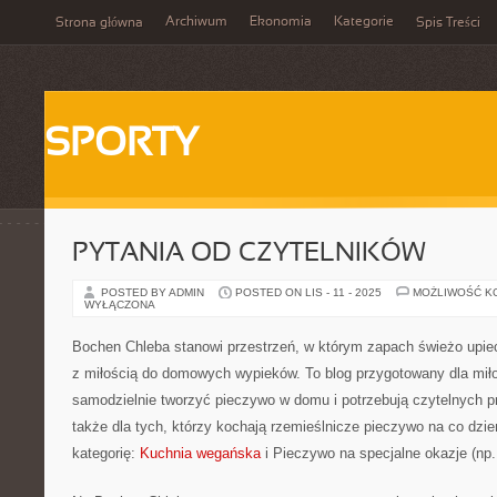
Archiwum
Ekonomia
Kategorie
Strona główna
Spis Treści
SPORTY
PYTANIA OD CZYTELNIKÓW
POSTED BY ADMIN
POSTED ON LIS - 11 - 2025
MOŻLIWOŚĆ K
WYŁĄCZONA
Bochen Chleba stanowi przestrzeń, w którym zapach świeżo upiec
z miłością do domowych wypieków. To blog przygotowany dla miło
samodzielnie tworzyć pieczywo w domu i potrzebują czytelnych pr
także dla tych, którzy kochają rzemieślnicze pieczywo na co dzi
kategorię:
Kuchnia wegańska
i Pieczywo na specjalne okazje (np. 